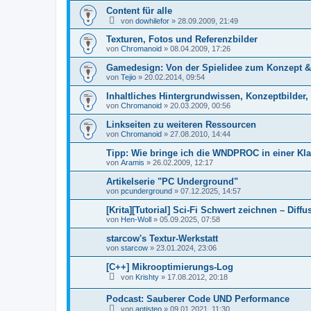
Content für alle
von
dowhilefor
»
28.09.2009, 21:49
Texturen, Fotos und Referenzbilder
von
Chromanoid
»
08.04.2009, 17:26
Gamedesign: Von der Spielidee zum Konzept &
von
Tejio
»
20.02.2014, 09:54
Inhaltliches Hintergrundwissen, Konzeptbilder,
von
Chromanoid
»
20.03.2009, 00:56
Linkseiten zu weiteren Ressourcen
von
Chromanoid
»
27.08.2010, 14:44
Tipp: Wie bringe ich die WNDPROC in einer Kla
von
Aramis
»
26.02.2009, 12:17
Artikelserie "PC Underground"
von
pcunderground
»
07.12.2025, 14:57
[Krita][Tutorial] Sci-Fi Schwert zeichnen – Dif
von
Hen-Woll
»
05.09.2025, 07:58
starcow's Textur-Werkstatt
von
starcow
»
23.01.2024, 23:06
[C++] Mikrooptimierungs-Log
von
Krishty
»
17.08.2012, 20:18
Podcast: Sauberer Code UND Performance
von
antisteo
»
09.01.2021, 11:30