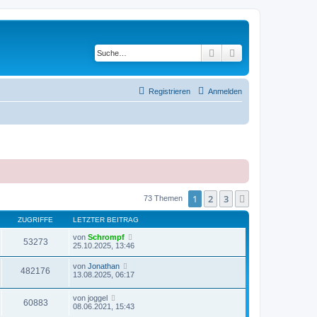
Suche
Erweiterte Suche
Registrieren
Anmelden
1
2
3
Nächste
73 Themen
ZUGRIFFE
LETZTER BEITRAG
von
Schrompf
53273
25.10.2025, 13:46
von
Jonathan
482176
13.08.2025, 06:17
von
joggel
60883
08.06.2021, 15:43