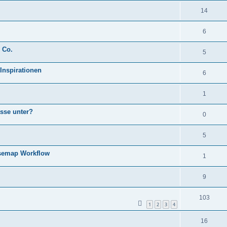
14
6
 Co.
5
 Inspirationen
6
1
sse unter?
0
5
fusemap Workflow
1
9
103
1
2
3
4
16