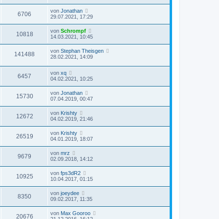
von
Jonathan
6706
29.07.2021, 17:29
von
Schrompf
10818
14.03.2021, 10:45
von
Stephan Theisgen
141488
28.02.2021, 14:09
von
xq
6457
04.02.2021, 10:25
von
Jonathan
15730
07.04.2019, 00:47
von
Krishty
12672
04.02.2019, 21:46
von
Krishty
26519
04.01.2019, 18:07
von
mrz
9679
02.09.2018, 14:12
von
fps3dR2
10925
10.04.2017, 01:15
von
joeydee
8350
09.02.2017, 11:35
von
Max Gooroo
20676