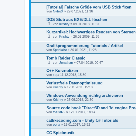
[Tutorial] Falsche Größe vom USB Stick fixen
von
NytroX
»
29.07.2021, 11:36
DOS-Stub aus EXE/DLL löschen
von
Krishty
»
09.01.2018, 11:37
Kurzartikel: Hochwertiges Rendern von Sternen
von
Krishty
»
26.02.2009, 11:38
Grafikprogrammierung Tutorials / Artikel
von
Specialist
»
30.01.2021, 11:28
Tomb Raider Classic
von
Jonathan
»
07.04.2019, 00:47
C++ Kurznotizen
von
xq
»
11.12.2018, 15:30
Verlustfreie Datenoptimierung
von
Krishty
»
12.11.2011, 15:18
Windows-Anwendung richtig archivieren
von
Krishty
»
25.06.2018, 22:30
Source code book "Direct3D and 3d engine Pr
von
fps3dR2
»
12.01.2017, 18:14
catlikecoding.com - Unity C# Tutorials
von
ponx
»
19.01.2017, 15:52
CC Spielmusik