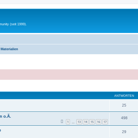
unity (seit 1999).
 Materialien
eiterte Suche
ANTWORTEN
25
n o.Ä.
498
1
13
14
15
16
17
…
e
29