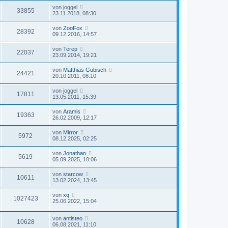
von
joggel
33855
23.11.2018, 08:30
von
ZooFox
28392
09.12.2016, 14:57
von
Terep
22037
23.09.2014, 19:21
von
Matthias Gubisch
24421
20.10.2011, 08:10
von
joggel
17811
13.05.2011, 15:39
von
Aramis
19363
26.02.2009, 12:17
von
Mirror
5972
08.12.2025, 02:25
von
Jonathan
5619
05.09.2025, 10:06
von
starcow
10611
13.02.2024, 13:45
von
xq
1027423
25.06.2022, 15:04
von
antisteo
10628
06.08.2021, 11:10