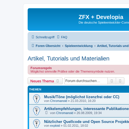
ZFX + Developia
Die deutsche Spieleentwickler-Comm
Schnellzugriff
FAQ
Foren-Übersicht
Spieleentwicklung
Artikel, Tutorials und
Artikel, Tutorials und Materialien
Forumsregeln
Möglichst sinnvolle Präfixe oder die Themensymbole nutzen.
Suche
Erw
Neues Thema
THEMEN
Musik/Töne (möglichst lizenzfrei oder CC)
von
Chromanoid
»
21.03.2010, 16:20
Artikelempfehlungen, interessante Publikatione
von
Chromanoid
»
26.08.2009, 19:34
Nützlicher Quellcode und Open Source Projekt
von
exploid
»
01.02.2011, 18:02