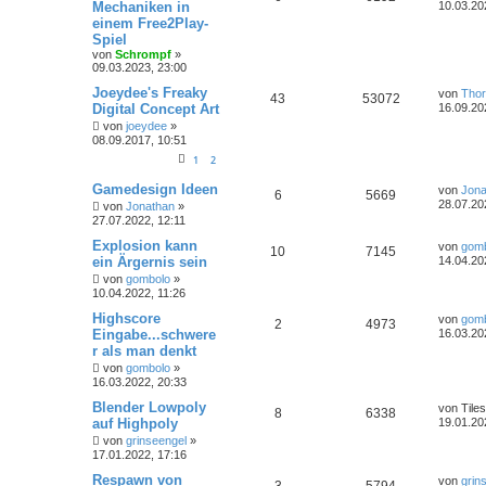
Mechaniken in
10.03.20
einem Free2Play-
Spiel
von
Schrompf
»
09.03.2023, 23:00
Joeydee's Freaky
von
Tho
43
53072
Digital Concept Art
16.09.20
von
joeydee
»
08.09.2017, 10:51
1
2
Gamedesign Ideen
von
Jona
6
5669
28.07.20
von
Jonathan
»
27.07.2022, 12:11
Explosion kann
von
gom
10
7145
ein Ärgernis sein
14.04.20
von
gombolo
»
10.04.2022, 11:26
Highscore
von
gom
2
4973
Eingabe...schwere
16.03.20
r als man denkt
von
gombolo
»
16.03.2022, 20:33
Blender Lowpoly
von
Tiles
8
6338
auf Highpoly
19.01.20
von
grinseengel
»
17.01.2022, 17:16
Respawn von
von
grin
3
5794