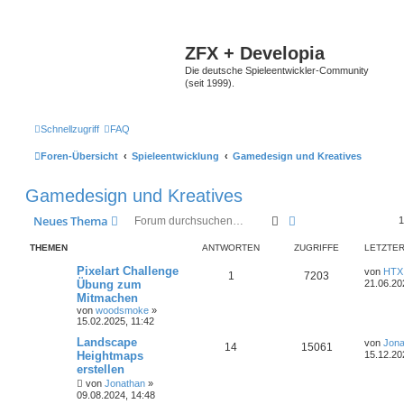
ZFX + Developia
Die deutsche Spieleentwickler-Community
(seit 1999).
Schnellzugriff
FAQ
Foren-Übersicht
Spieleentwicklung
Gamedesign und Kreatives
Gamedesign und Kreatives
Suche
Erweiterte Suche
Neues Thema
THEMEN
ANTWORTEN
ZUGRIFFE
LETZTER
Pixelart Challenge
von
HTX
1
7203
Übung zum
21.06.20
Mitmachen
von
woodsmoke
»
15.02.2025, 11:42
Landscape
von
Jona
14
15061
Heightmaps
15.12.20
erstellen
von
Jonathan
»
09.08.2024, 14:48