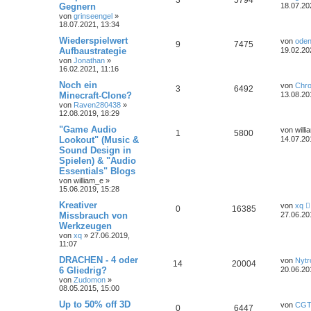
Gegnern
18.07.20
von
grinseengel
»
18.07.2021, 13:34
Wiederspielwert
von
oden
9
7475
Aufbaustrategie
19.02.20
von
Jonathan
»
16.02.2021, 11:16
Noch ein
von
Chr
3
6492
Minecraft-Clone?
13.08.20
von
Raven280438
»
12.08.2019, 18:29
"Game Audio
von
will
1
5800
Lookout" (Music &
14.07.20
Sound Design in
Spielen) & "Audio
Essentials" Blogs
von
william_e
»
15.06.2019, 15:28
Kreativer
von
xq
0
16385
Missbrauch von
27.06.20
Werkzeugen
von
xq
»
27.06.2019,
11:07
DRACHEN - 4 oder
von
Nytr
14
20004
6 Gliedrig?
20.06.20
von
Zudomon
»
08.05.2015, 15:00
Up to 50% off 3D
von
CGT
0
6447