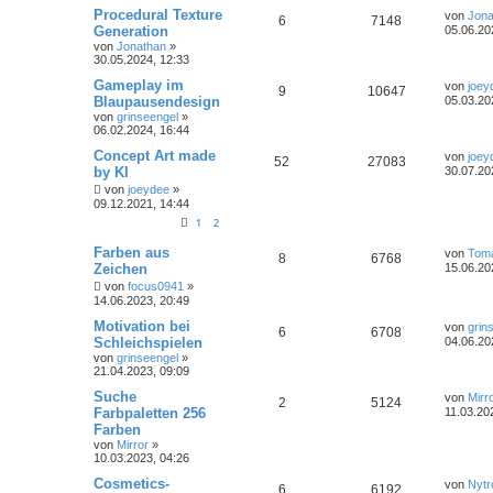
Procedural Texture
von
Jona
6
7148
Generation
05.06.20
von
Jonathan
»
30.05.2024, 12:33
Gameplay im
von
joey
9
10647
Blaupausendesign
05.03.20
von
grinseengel
»
06.02.2024, 16:44
Concept Art made
von
joey
52
27083
by KI
30.07.20
von
joeydee
»
09.12.2021, 14:44
1
2
Farben aus
von
Tom
8
6768
Zeichen
15.06.20
von
focus0941
»
14.06.2023, 20:49
Motivation bei
von
grin
6
6708
Schleichspielen
04.06.20
von
grinseengel
»
21.04.2023, 09:09
Suche
von
Mirr
2
5124
Farbpaletten 256
11.03.20
Farben
von
Mirror
»
10.03.2023, 04:26
Cosmetics-
von
Nytr
6
6192