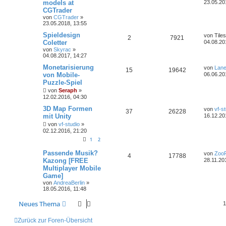
models at
23.05.20
CGTrader
von
CGTrader
»
23.05.2018, 13:55
Spieldesign
von
Tiles
2
7921
Coletter
04.08.20
von
Skyrac
»
04.08.2017, 14:27
Monetarisierung
von
Lan
15
19642
von Mobile-
06.06.20
Puzzle-Spiel
von
Seraph
»
12.02.2016, 04:30
3D Map Formen
von
vf-s
37
26228
mit Unity
16.12.20
von
vf-studio
»
02.12.2016, 21:20
1
2
Passende Musik?
von
Zoo
4
17788
Kazong [FREE
28.11.20
Multiplayer Mobile
Game]
von
AndreaBerlin
»
18.05.2016, 11:48
Neues Thema
Zurück zur Foren-Übersicht