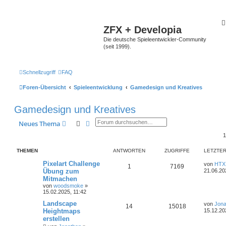
ZFX + Developia
Die deutsche Spieleentwickler-Community
(seit 1999).
Schnellzugriff
FAQ
Foren-Übersicht
Spieleentwicklung
Gamedesign und Kreatives
Gamedesign und Kreatives
Suche
Erweiterte Suche
Neues Thema
THEMEN
ANTWORTEN
ZUGRIFFE
LETZTER
Pixelart Challenge
von
HTX
1
7169
Übung zum
21.06.20
Mitmachen
von
woodsmoke
»
15.02.2025, 11:42
Landscape
von
Jona
14
15018
Heightmaps
15.12.20
erstellen