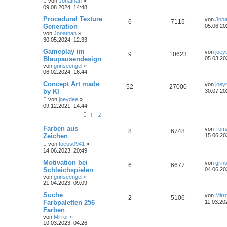
von
Jonathan
»
09.08.2024, 14:48
Procedural Texture
von
Jona
6
7115
Generation
05.06.20
von
Jonathan
»
30.05.2024, 12:33
Gameplay im
von
joey
9
10623
Blaupausendesign
05.03.20
von
grinseengel
»
06.02.2024, 16:44
Concept Art made
von
joey
52
27000
by KI
30.07.20
von
joeydee
»
09.12.2021, 14:44
1
2
Farben aus
von
Tom
8
6748
Zeichen
15.06.20
von
focus0941
»
14.06.2023, 20:49
Motivation bei
von
grin
6
6677
Schleichspielen
04.06.20
von
grinseengel
»
21.04.2023, 09:09
Suche
von
Mirr
2
5106
Farbpaletten 256
11.03.20
Farben
von
Mirror
»
10.03.2023, 04:26