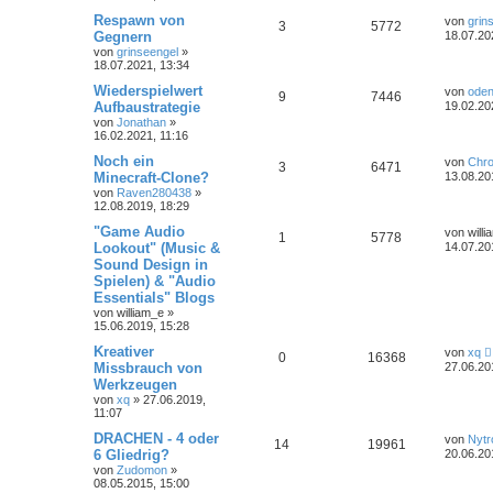
Respawn von
von
grin
3
5772
Gegnern
18.07.20
von
grinseengel
»
18.07.2021, 13:34
Wiederspielwert
von
oden
9
7446
Aufbaustrategie
19.02.20
von
Jonathan
»
16.02.2021, 11:16
Noch ein
von
Chr
3
6471
Minecraft-Clone?
13.08.20
von
Raven280438
»
12.08.2019, 18:29
"Game Audio
von
will
1
5778
Lookout" (Music &
14.07.20
Sound Design in
Spielen) & "Audio
Essentials" Blogs
von
william_e
»
15.06.2019, 15:28
Kreativer
von
xq
0
16368
Missbrauch von
27.06.20
Werkzeugen
von
xq
»
27.06.2019,
11:07
DRACHEN - 4 oder
von
Nytr
14
19961
6 Gliedrig?
20.06.20
von
Zudomon
»
08.05.2015, 15:00