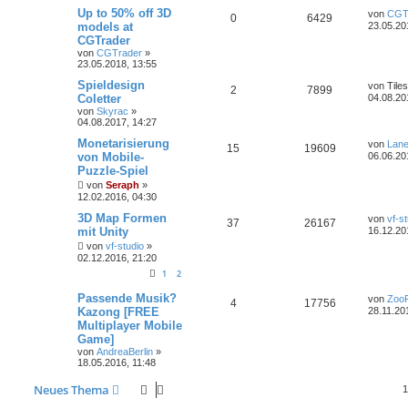
Up to 50% off 3D
von
CGT
0
6429
models at
23.05.20
CGTrader
von
CGTrader
»
23.05.2018, 13:55
Spieldesign
von
Tiles
2
7899
Coletter
04.08.20
von
Skyrac
»
04.08.2017, 14:27
Monetarisierung
von
Lan
15
19609
von Mobile-
06.06.20
Puzzle-Spiel
von
Seraph
»
12.02.2016, 04:30
3D Map Formen
von
vf-s
37
26167
mit Unity
16.12.20
von
vf-studio
»
02.12.2016, 21:20
1
2
Passende Musik?
von
Zoo
4
17756
Kazong [FREE
28.11.20
Multiplayer Mobile
Game]
von
AndreaBerlin
»
18.05.2016, 11:48
Neues Thema