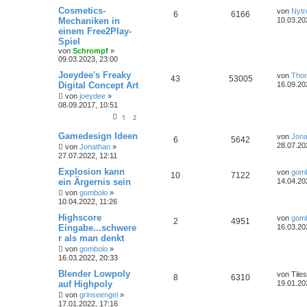
Cosmetics-
von
Nytr
6
6166
Mechaniken in
10.03.20
einem Free2Play-
Spiel
von
Schrompf
»
09.03.2023, 23:00
Joeydee's Freaky
von
Tho
43
53005
Digital Concept Art
16.09.20
von
joeydee
»
08.09.2017, 10:51
1
2
Gamedesign Ideen
von
Jona
6
5642
28.07.20
von
Jonathan
»
27.07.2022, 12:11
Explosion kann
von
gom
10
7122
ein Ärgernis sein
14.04.20
von
gombolo
»
10.04.2022, 11:26
Highscore
von
gom
2
4951
Eingabe...schwere
16.03.20
r als man denkt
von
gombolo
»
16.03.2022, 20:33
Blender Lowpoly
von
Tiles
8
6310
auf Highpoly
19.01.20
von
grinseengel
»
17.01.2022, 17:16