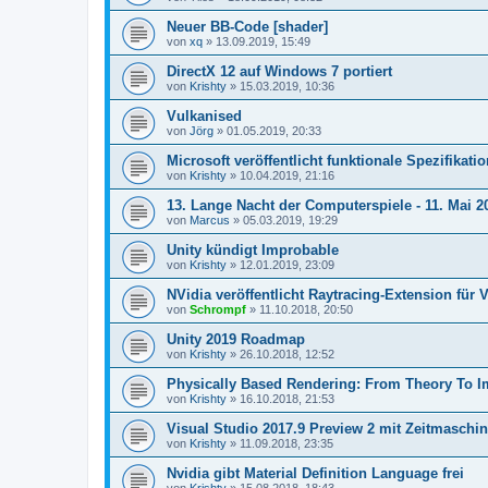
Neuer BB-Code [shader]
von
xq
»
13.09.2019, 15:49
DirectX 12 auf Windows 7 portiert
von
Krishty
»
15.03.2019, 10:36
Vulkanised
von
Jörg
»
01.05.2019, 20:33
Microsoft veröffentlicht funktionale Spezifikati
von
Krishty
»
10.04.2019, 21:16
13. Lange Nacht der Computerspiele - 11. Mai 20
von
Marcus
»
05.03.2019, 19:29
Unity kündigt Improbable
von
Krishty
»
12.01.2019, 23:09
NVidia veröffentlicht Raytracing-Extension für 
von
Schrompf
»
11.10.2018, 20:50
Unity 2019 Roadmap
von
Krishty
»
26.10.2018, 12:52
Physically Based Rendering: From Theory To I
von
Krishty
»
16.10.2018, 21:53
Visual Studio 2017.9 Preview 2 mit Zeitmaschi
von
Krishty
»
11.09.2018, 23:35
Nvidia gibt Material Definition Language frei