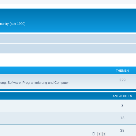
unity (seit 1999).
THEMEN
229
lung, Software, Programmierung und Computer.
ANTWORTEN
3
13
38
1
2