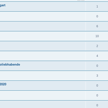
gart
1
0
6
10
2
4
roliebhabende
0
3
2020
0
0
0