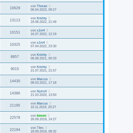
von
Thoran
10629
06.04.2023, 09:27
von
Krishty
13113
18.08.2022, 21:49
von
x1m4
10151
16.07.2022, 12:19
von
x1m4
10325
07.04.2022, 23:30
von
Krishty
8857
06.08.2021, 00:33
von
Krishty
9015
21.07.2021, 21:57
von
Marcus
14430
08.03.2021, 17:18
von
NytroX
14386
21.03.2020, 13:50
von
Marcus
21195
10.11.2019, 20:27
von
kimmi
22578
26.09.2019, 14:27
von
Tiles
22194
18.09.2019, 08:32