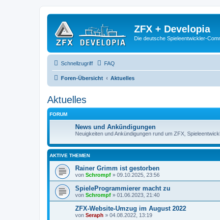
ZFX + Developia
Die deutsche Spieleentwickler-Comm
Schnellzugriff
FAQ
Foren-Übersicht
Aktuelles
Aktuelles
FORUM
News und Ankündigungen
Neuigkeiten und Ankündigungen rund um ZFX, Spieleentwick
AKTIVE THEMEN
Rainer Grimm ist gestorben
von
Schrompf
»
09.10.2025, 23:56
SpieleProgrammierer macht zu
von
Schrompf
»
01.06.2023, 21:40
ZFX-Website-Umzug im August 2022
von
Seraph
»
04.08.2022, 13:19