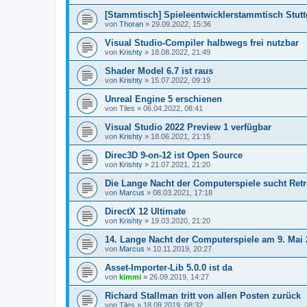
[Stammtisch] Spieleentwicklerstammtisch Stutt
von
Thoran
»
29.09.2022, 15:36
Visual Studio-Compiler halbwegs frei nutzbar
von
Krishty
»
18.08.2022, 21:49
Shader Model 6.7 ist raus
von
Krishty
»
15.07.2022, 09:19
Unreal Engine 5 erschienen
von
Tiles
»
06.04.2022, 08:41
Visual Studio 2022 Preview 1 verfügbar
von
Krishty
»
18.06.2021, 21:15
Direc3D 9-on-12 ist Open Source
von
Krishty
»
21.07.2021, 21:20
Die Lange Nacht der Computerspiele sucht Ret
von
Marcus
»
08.03.2021, 17:18
DirectX 12 Ultimate
von
Krishty
»
19.03.2020, 21:20
14. Lange Nacht der Computerspiele am 9. Mai 
von
Marcus
»
10.11.2019, 20:27
Asset-Importer-Lib 5.0.0 ist da
von
kimmi
»
26.09.2019, 14:27
Richard Stallman tritt von allen Posten zurück
von
Tiles
»
18.09.2019, 08:32