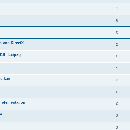
1
6
0
on von DirectX
2
19 - Leipzig
0
5
Vulkan
2
0
mplementation
0
ne
3
3