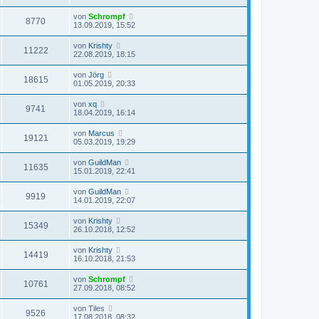
von
Schrompf
8770
13.09.2019, 15:52
von
Krishty
11222
22.08.2019, 18:15
von
Jörg
18615
01.05.2019, 20:33
von
xq
9741
18.04.2019, 16:14
von
Marcus
19121
05.03.2019, 19:29
von
GuildMan
11635
15.01.2019, 22:41
von
GuildMan
9919
14.01.2019, 22:07
von
Krishty
15349
26.10.2018, 12:52
von
Krishty
14419
16.10.2018, 21:53
von
Schrompf
10761
27.09.2018, 08:52
von
Tiles
9526
17.08.2018, 08:32