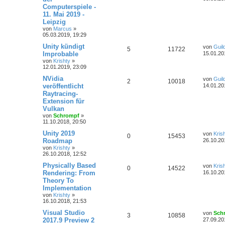
Computerspiele -
11. Mai 2019 -
Leipzig
von
Marcus
»
05.03.2019, 19:29
Unity kündigt
von
Guil
5
11722
Improbable
15.01.20
von
Krishty
»
12.01.2019, 23:09
NVidia
von
Guil
2
10018
veröffentlicht
14.01.20
Raytracing-
Extension für
Vulkan
von
Schrompf
»
11.10.2018, 20:50
Unity 2019
von
Kris
0
15453
Roadmap
26.10.20
von
Krishty
»
26.10.2018, 12:52
Physically Based
von
Kris
0
14522
Rendering: From
16.10.20
Theory To
Implementation
von
Krishty
»
16.10.2018, 21:53
Visual Studio
von
Sch
3
10858
2017.9 Preview 2
27.09.20