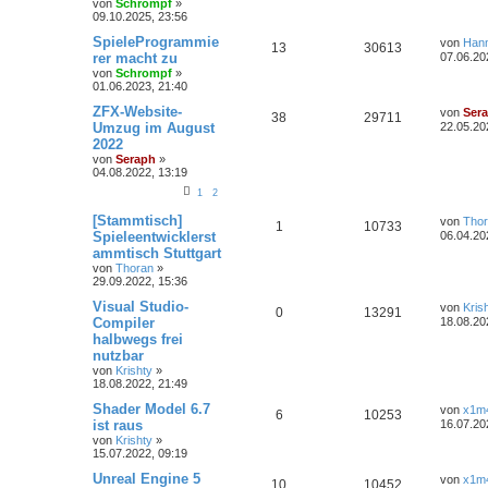
von
Schrompf
»
09.10.2025, 23:56
SpieleProgrammie
von
Han
13
30613
rer macht zu
07.06.20
von
Schrompf
»
01.06.2023, 21:40
ZFX-Website-
von
Ser
38
29711
Umzug im August
22.05.20
2022
von
Seraph
»
04.08.2022, 13:19
1
2
[Stammtisch]
von
Tho
1
10733
Spieleentwicklerst
06.04.20
ammtisch Stuttgart
von
Thoran
»
29.09.2022, 15:36
Visual Studio-
von
Kris
0
13291
Compiler
18.08.20
halbwegs frei
nutzbar
von
Krishty
»
18.08.2022, 21:49
Shader Model 6.7
von
x1m
6
10253
ist raus
16.07.20
von
Krishty
»
15.07.2022, 09:19
Unreal Engine 5
von
x1m
10
10452