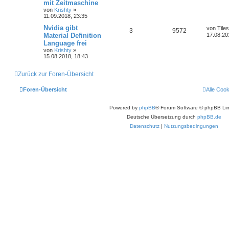
mit Zeitmaschine
von
Krishty
»
11.09.2018, 23:35
Nvidia gibt
von
Tiles
3
9572
Material Definition
17.08.20
Language frei
von
Krishty
»
15.08.2018, 18:43
Zurück zur Foren-Übersicht
Foren-Übersicht
Alle Coo
Powered by
phpBB
® Forum Software © phpBB Lim
Deutsche Übersetzung durch
phpBB.de
Datenschutz
|
Nutzungsbedingungen