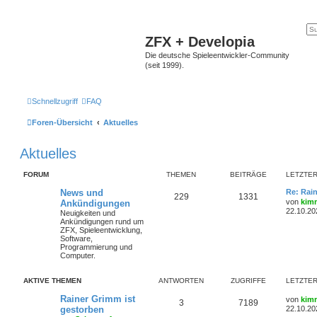
ZFX + Developia
Die deutsche Spieleentwickler-Community
(seit 1999).
Schnellzugriff
FAQ
Foren-Übersicht
Aktuelles
Aktuelles
FORUM
THEMEN
BEITRÄGE
LETZTER
News und
Re: Rai
229
1331
von
kim
Ankündigungen
22.10.20
Neuigkeiten und
Ankündigungen rund um
ZFX, Spieleentwicklung,
Software,
Programmierung und
Computer.
AKTIVE THEMEN
ANTWORTEN
ZUGRIFFE
LETZTER
Rainer Grimm ist
von
kim
3
7189
gestorben
22.10.20