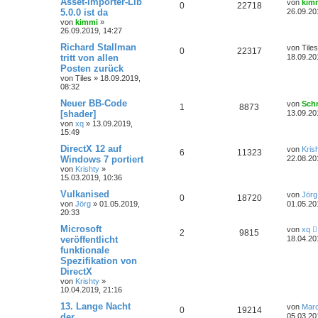
Asset-Importer-Lib
von
kim
0
22718
5.0.0 ist da
26.09.20
von
kimmi
»
26.09.2019, 14:27
Richard Stallman
von
Tiles
0
22317
tritt von allen
18.09.20
Posten zurück
von
Tiles
»
18.09.2019,
08:32
Neuer BB-Code
von
Sch
1
8873
[shader]
13.09.20
von
xq
»
13.09.2019,
15:49
DirectX 12 auf
von
Kris
6
11323
Windows 7 portiert
22.08.20
von
Krishty
»
15.03.2019, 10:36
Vulkanised
von
Jörg
0
18720
von
Jörg
»
01.05.2019,
01.05.20
20:33
Microsoft
von
xq
2
9815
veröffentlicht
18.04.20
funktionale
Spezifikation von
DirectX
von
Krishty
»
10.04.2019, 21:16
13. Lange Nacht
von
Mar
0
19214
der
05.03.20