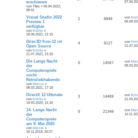
erschienen
07.04.20
von
Tiles
»
06.04.2022,
08:41
Visual Studio 2022
von
Kris
2
8949
Preview 1
06.08.20
verfügbar
von
Krishty
»
18.06.2021, 21:15
Direc3D 9-on-12 ist
von
Kris
4
9127
Open Source
21.07.20
von
Krishty
»
21.07.2021, 21:20
Die Lange Nacht
von
Mar
0
14567
der
08.03.20
Computerspiele
sucht
Retroliebhabende
von
Marcus
»
08.03.2021, 17:18
DirectX 12 Ultimate
von
Nytr
3
14469
von
Krishty
»
21.03.20
19.03.2020, 21:20
14. Lange Nacht
von
Mar
0
21348
der
10.11.20
Computerspiele
am 9. Mai 2020
von
Marcus
»
10.11.2019, 20:27