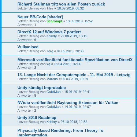
Richard Stallman tritt von allen Posten zurück
Letzter Beitrag von
Tiles
«
18.09.2019, 08:32
Neuer BB-Code [shader]
Letzter Beitrag von
Schrompf
«
13.09.2019, 15:52
Antworten:
1
DirectX 12 auf Windows 7 portiert
Letzter Beitrag von
Krishty
«
22.08.2019, 18:15
Antworten:
6
Vulkanised
Letzter Beitrag von
Jörg
«
01.05.2019, 20:33
Microsoft veröffentlicht funktionale Spezifikation von DirectX
Letzter Beitrag von
xq
«
18.04.2019, 16:14
Antworten:
2
13. Lange Nacht der Computerspiele - 11. Mai 2019 - Leipzig
Letzter Beitrag von
Marcus
«
05.03.2019, 19:29
Unity kündigt Improbable
Letzter Beitrag von
GuildMan
«
15.01.2019, 22:41
Antworten:
5
NVidia veröffentlicht Raytracing-Extension für Vulkan
Letzter Beitrag von
GuildMan
«
14.01.2019, 22:07
Antworten:
2
Unity 2019 Roadmap
Letzter Beitrag von
Krishty
«
26.10.2018, 12:52
Physically Based Rendering: From Theory To
Implementation