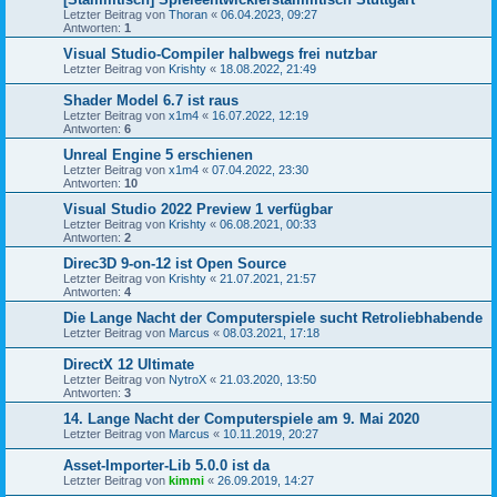
Letzter Beitrag von
Thoran
«
06.04.2023, 09:27
Antworten:
1
Visual Studio-Compiler halbwegs frei nutzbar
Letzter Beitrag von
Krishty
«
18.08.2022, 21:49
Shader Model 6.7 ist raus
Letzter Beitrag von
x1m4
«
16.07.2022, 12:19
Antworten:
6
Unreal Engine 5 erschienen
Letzter Beitrag von
x1m4
«
07.04.2022, 23:30
Antworten:
10
Visual Studio 2022 Preview 1 verfügbar
Letzter Beitrag von
Krishty
«
06.08.2021, 00:33
Antworten:
2
Direc3D 9-on-12 ist Open Source
Letzter Beitrag von
Krishty
«
21.07.2021, 21:57
Antworten:
4
Die Lange Nacht der Computerspiele sucht Retroliebhabende
Letzter Beitrag von
Marcus
«
08.03.2021, 17:18
DirectX 12 Ultimate
Letzter Beitrag von
NytroX
«
21.03.2020, 13:50
Antworten:
3
14. Lange Nacht der Computerspiele am 9. Mai 2020
Letzter Beitrag von
Marcus
«
10.11.2019, 20:27
Asset-Importer-Lib 5.0.0 ist da
Letzter Beitrag von
kimmi
«
26.09.2019, 14:27