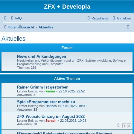
ZFX + Developia
FAQ
Registrieren
Anmelden
S
Foren-Übersicht
Aktuelles
u
Aktuelles
c
Forum
h
e
News und Ankündigungen
Neuigkeiten und Ankündigungen rund um ZFX, Spieleentwicklung, Software,
Programmierung und Computer.
Themen:
229
Aktive Themen
Rainer Grimm ist gestorben
Letzter Beitrag von
kimmi
«
22.10.2025, 22:52
Antworten:
3
SpieleProgrammierer macht zu
Letzter Beitrag von
Hannes
«
07.06.2023, 18:09
Antworten:
13
ZFX-Website-Umzug im August 2022
Letzter Beitrag von
Seraph
«
22.05.2023, 10:03
Antworten:
38
1
2
[Stammtisch] Spieleentwicklerstammtisch Stuttgart