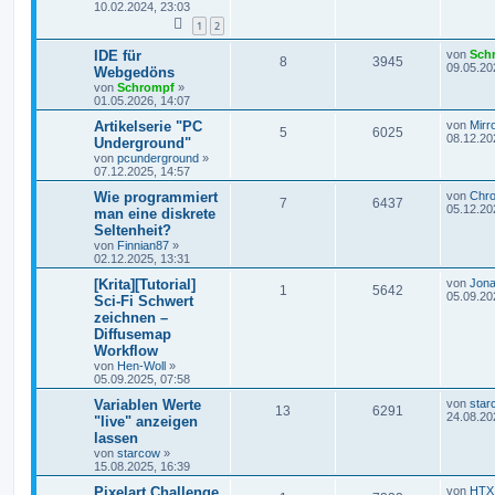
10.02.2024, 23:03
1
2
IDE für
von
Sch
8
3945
09.05.20
Webgedöns
von
Schrompf
»
01.05.2026, 14:07
Artikelserie "PC
von
Mirr
5
6025
08.12.20
Underground"
von
pcunderground
»
07.12.2025, 14:57
Wie programmiert
von
Chr
7
6437
05.12.20
man eine diskrete
Seltenheit?
von
Finnian87
»
02.12.2025, 13:31
[Krita][Tutorial]
von
Jona
1
5642
05.09.20
Sci-Fi Schwert
zeichnen –
Diffusemap
Workflow
von
Hen-Woll
»
05.09.2025, 07:58
Variablen Werte
von
star
13
6291
24.08.20
"live" anzeigen
lassen
von
starcow
»
15.08.2025, 16:39
Pixelart Challenge
von
HTX