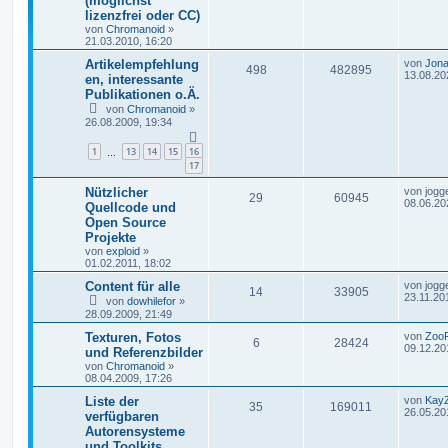
(möglichst
lizenzfrei oder CC)
von
Chromanoid
»
21.03.2010, 16:20
Artikelempfehlung
von
Jona
498
482895
13.08.20
en, interessante
Publikationen o.Ä.
von
Chromanoid
»
26.08.2009, 19:34
1
13
14
15
16
…
17
Nützlicher
von
jogg
29
60945
08.06.20
Quellcode und
Open Source
Projekte
von
exploid
»
01.02.2011, 18:02
Content für alle
von
jogg
14
33905
23.11.20
von
dowhilefor
»
28.09.2009, 21:49
Texturen, Fotos
von
Zoo
6
28424
09.12.20
und Referenzbilder
von
Chromanoid
»
08.04.2009, 17:26
Liste der
von
Kay
35
169011
26.05.20
verfügbaren
Autorensysteme
und Toolkits