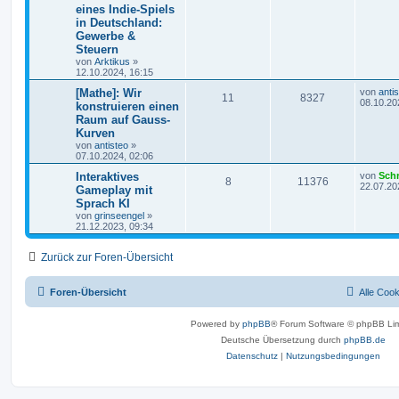
eines Indie-Spiels
in Deutschland:
Gewerbe &
Steuern
von
Arktikus
»
12.10.2024, 16:15
[Mathe]: Wir
von
anti
11
8327
08.10.20
konstruieren einen
Raum auf Gauss-
Kurven
von
antisteo
»
07.10.2024, 02:06
Interaktives
von
Sch
8
11376
22.07.20
Gameplay mit
Sprach KI
von
grinseengel
»
21.12.2023, 09:34
Zurück zur Foren-Übersicht
Foren-Übersicht
Alle Coo
Powered by
phpBB
® Forum Software © phpBB Lim
Deutsche Übersetzung durch
phpBB.de
Datenschutz
|
Nutzungsbedingungen