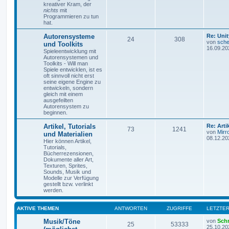
kreativer Kram, der
nichts
mit
Programmieren zu tun
hat.
Autorensysteme
Re: Unit
24
308
von
sche
und Toolkits
16.09.20
Spieleentwicklung mit
Autorensystemen und
Toolkits - Will man
Spiele entwicklen, ist es
oft sinnvoll nicht erst
seine eigene Engine zu
entwickeln, sondern
gleich mit einem
ausgefeilten
Autorensystem zu
beginnen.
Artikel, Tutorials
Re: Art
73
1241
von
Mirr
und Materialien
08.12.20
Hier können Artikel,
Tutorials,
Bücherrezensionen,
Dokumente aller Art,
Texturen, Sprites,
Sounds, Musik und
Modelle zur Verfügung
gestellt bzw. verlinkt
werden.
AKTIVE THEMEN
ANTWORTEN
ZUGRIFFE
LETZTER
Musik/Töne
von
Sch
25
53333
25.10.20