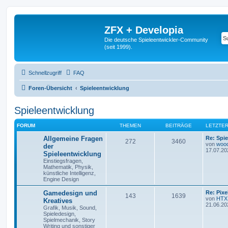
ZFX + Developia
Die deutsche Spieleentwickler-Community
(seit 1999).
Schnellzugriff
FAQ
Foren-Übersicht
Spieleentwicklung
Spieleentwicklung
FORUM
THEMEN
BEITRÄGE
LETZTER
Allgemeine Fragen
Re: Spie
272
3460
von
woo
der
17.07.20
Spieleentwicklung
Einstiegsfragen,
Mathematik, Physik,
künstliche Intelligenz,
Engine Design
Gamedesign und
Re: Pix
143
1639
von
HTX
Kreatives
21.06.20
Grafik, Musik, Sound,
Spieledesign,
Spielmechanik, Story
Writing und sonstiger