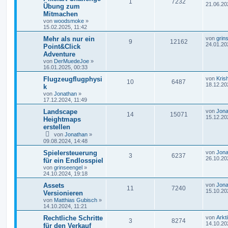
1
7232
21.06.20
Übung zum
Mitmachen
von
woodsmoke
»
15.02.2025, 11:42
Mehr als nur ein
von
grin
9
12162
24.01.20
Point&Click
Adventure
von
DerMuedeJoe
»
16.01.2025, 00:33
Flugzeugflugphysi
von
Kris
10
6487
18.12.20
k
von
Jonathan
»
17.12.2024, 11:49
Landscape
von
Jona
14
15071
15.12.20
Heightmaps
erstellen
von
Jonathan
»
09.08.2024, 14:48
Spielersteuerung
von
Jona
3
6237
26.10.20
für ein Endlosspiel
von
grinseengel
»
24.10.2024, 19:18
Assets
von
Jona
11
7240
15.10.20
Versionieren
von
Matthias Gubisch
»
14.10.2024, 11:21
Rechtliche Schritte
von
Arkt
3
8274
14.10.20
für den Verkauf