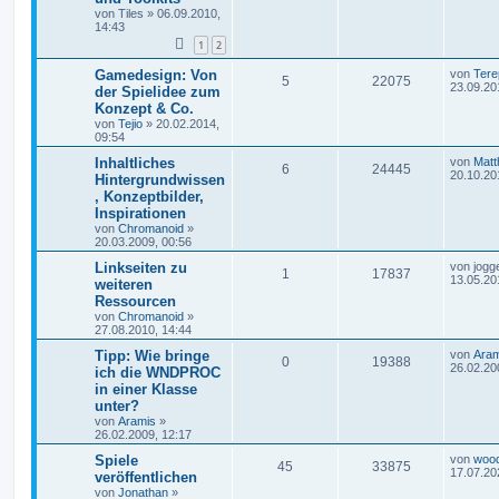
von
Tiles
»
06.09.2010,
14:43
1
2
Gamedesign: Von
von
Tere
5
22075
23.09.20
der Spielidee zum
Konzept & Co.
von
Tejio
»
20.02.2014,
09:54
Inhaltliches
von
Matt
6
24445
20.10.20
Hintergrundwissen
, Konzeptbilder,
Inspirationen
von
Chromanoid
»
20.03.2009, 00:56
Linkseiten zu
von
jogg
1
17837
13.05.20
weiteren
Ressourcen
von
Chromanoid
»
27.08.2010, 14:44
Tipp: Wie bringe
von
Aram
0
19388
26.02.20
ich die WNDPROC
in einer Klasse
unter?
von
Aramis
»
26.02.2009, 12:17
Spiele
von
woo
45
33875
17.07.20
veröffentlichen
von
Jonathan
»