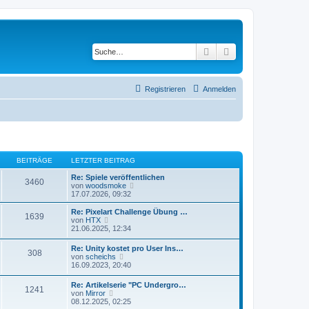
Suche
Erweiterte Suche
Registrieren
Anmelden
BEITRÄGE
LETZTER BEITRAG
Re: Spiele veröffentlichen
3460
N
von
woodsmoke
e
17.07.2026, 09:32
u
e
Re: Pixelart Challenge Übung …
1639
s
N
von
HTX
t
e
21.06.2025, 12:34
e
u
r
e
Re: Unity kostet pro User Ins…
B
308
s
N
von
scheichs
e
t
e
16.09.2023, 20:40
i
e
u
t
r
e
r
Re: Artikelserie "PC Undergro…
B
1241
s
N
a
von
Mirror
e
t
e
g
08.12.2025, 02:25
i
e
u