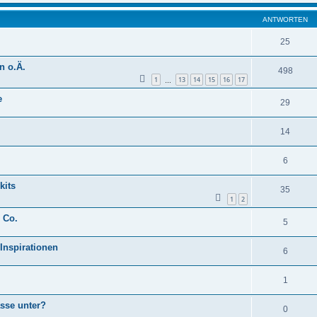
ANTWORTEN
25
n o.Ä.
498
1
13
14
15
16
17
…
e
29
14
6
kits
35
1
2
 Co.
5
 Inspirationen
6
1
sse unter?
0