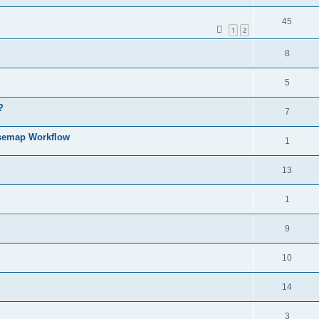
45
1
2
8
5
?
7
fusemap Workflow
1
13
1
9
10
14
3