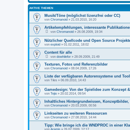
AKTIVE THEMEN
Musik/Töne (möglichst lizenzfrei oder CC)
von
Chromanoid
»
21.03.2010, 16:20
Artikelempfehlungen, interessante Publikatione
von
Chromanoid
»
26.08.2009, 19:34
Nützlicher Quellcode und Open Source Projekt
von
exploid
»
01.02.2011, 18:02
Content für alle
von
dowhilefor
»
28.09.2009, 21:49
Texturen, Fotos und Referenzbilder
von
Chromanoid
»
08.04.2009, 17:26
Liste der verfügbaren Autorensysteme und Tool
von
Tiles
»
06.09.2010, 14:43
Gamedesign: Von der Spielidee zum Konzept &
von
Tejio
»
20.02.2014, 09:54
Inhaltliches Hintergrundwissen, Konzeptbilder,
von
Chromanoid
»
20.03.2009, 00:56
Linkseiten zu weiteren Ressourcen
von
Chromanoid
»
27.08.2010, 14:44
Tipp: Wie bringe ich die WNDPROC in einer Kla
von
Aramis
»
26.02.2009, 12:17