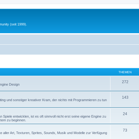
unity (seit 1999).
THEMEN
272
 Engine Design
143
iting und sonstiger kreativer Kram, der
nichts
mit Programmieren zu tun
24
Spiele entwicklen, ist es oft sinnvoll nicht erst seine eigene Engine zu
stem zu beginnen.
73
e aller Art, Texturen, Sprites, Sounds, Musik und Modelle zur Verfügung