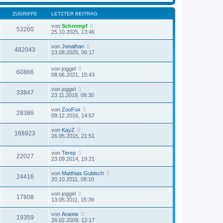
t
r
e
r
B
s
a
ZUGRIFFE
LETZTER BEITRAG
e
t
g
i
e
von
Schrompf
t
53260
r
25.10.2025, 13:46
r
B
a
e
g
von
Jonathan
i
482043
13.08.2025, 06:17
t
r
a
von
joggel
g
60866
08.06.2021, 15:43
von
joggel
33847
23.11.2018, 08:30
von
ZooFox
28386
09.12.2016, 14:57
von
KayZ
168923
26.05.2015, 21:51
von
Terep
22027
23.09.2014, 19:21
von
Matthias Gubisch
24416
20.10.2011, 08:10
von
joggel
17808
13.05.2011, 15:39
von
Aramis
19359
26.02.2009, 12:17