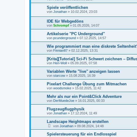
Spiele veröffentlichen
von
Jonathan
»
10.02.2024, 23:03
IDE für Webgedöns
von
Schrompf
»
01.05.2026, 14:07
Artikelserie "PC Underground"
von
pcunderground
»
07.12.2025, 14:57
Wie programmiert man eine diskrete Seltenheit
von
Finnian87
»
02.12.2025, 13:31
[Krita][Tutorial] Sci-Fi Schwert zeichnen – Dif
von
Hen-Woll
»
05.09.2025, 07:58
Variablen Werte "live" anzeigen lassen
von
starcow
»
15.08.2025, 16:39
Pixelart Challenge Übung zum Mitmachen
von
woodsmoke
»
15.02.2025, 11:42
Mehr als nur ein Point&Click Adventure
von
DerMuedeJoe
»
16.01.2025, 00:33
Flugzeugflugphysik
von
Jonathan
»
17.12.2024, 11:49
Landscape Heightmaps erstellen
von
Jonathan
»
09.08.2024, 14:48
Spielersteuerung für ein Endlosspiel