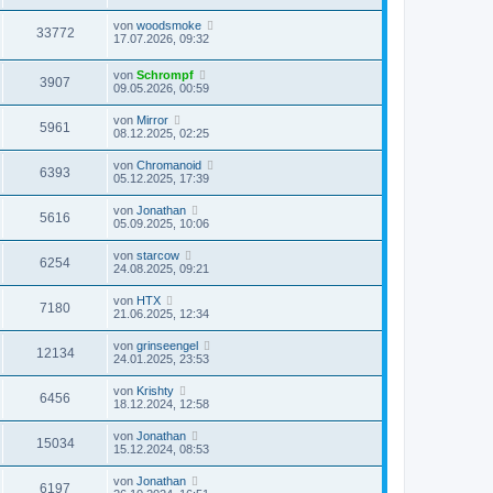
von
woodsmoke
33772
17.07.2026, 09:32
von
Schrompf
3907
09.05.2026, 00:59
von
Mirror
5961
08.12.2025, 02:25
von
Chromanoid
6393
05.12.2025, 17:39
von
Jonathan
5616
05.09.2025, 10:06
von
starcow
6254
24.08.2025, 09:21
von
HTX
7180
21.06.2025, 12:34
von
grinseengel
12134
24.01.2025, 23:53
von
Krishty
6456
18.12.2024, 12:58
von
Jonathan
15034
15.12.2024, 08:53
von
Jonathan
6197