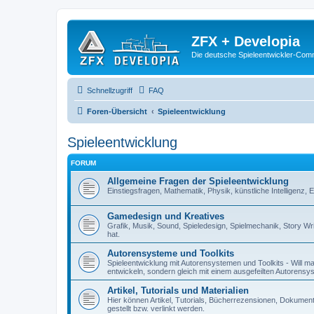
ZFX + Developia
Die deutsche Spieleentwickler-Comm
Schnellzugriff
FAQ
Foren-Übersicht
Spieleentwicklung
Spieleentwicklung
FORUM
Allgemeine Fragen der Spieleentwicklung
Einstiegsfragen, Mathematik, Physik, künstliche Intelligenz,
Gamedesign und Kreatives
Grafik, Musik, Sound, Spieledesign, Spielmechanik, Story Wr
hat.
Autorensysteme und Toolkits
Spieleentwicklung mit Autorensystemen und Toolkits - Will man 
entwickeln, sondern gleich mit einem ausgefeilten Autorensy
Artikel, Tutorials und Materialien
Hier können Artikel, Tutorials, Bücherrezensionen, Dokument
gestellt bzw. verlinkt werden.