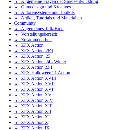
↳ Allgemeine Fragen der Spieleentwicklung
↳ Gamedesign und Kreatives
↳ Autorensysteme und Toolkits
↳ Artikel, Tutorials und Materialien
Community
↳ Allgemeines Talk-Brett
↳ Vorstellungsbereich
↳ Zusammenarbeit
↳ ZFX Action
↳ ZFX Action '26'1
↳ ZFX Action '25
↳ ZFX Action '24 - Winter
↳ ZFX Action 23'1
↳ ZFX Halloween'21 Action
↳ ZFX Action XVIII
↳ ZFX Action XVII
↳ ZFX Action XVI
↳ ZFX Action XV
↳ ZFX Action XIV
↳ ZFX Action XIII
↳ ZFX Action XII
↳ ZFX Action XI
↳ ZFX Action X
↳ ZFX Action IX