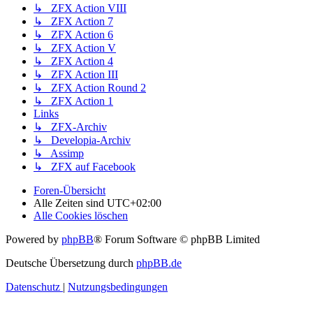
↳ ZFX Action VIII
↳ ZFX Action 7
↳ ZFX Action 6
↳ ZFX Action V
↳ ZFX Action 4
↳ ZFX Action III
↳ ZFX Action Round 2
↳ ZFX Action 1
Links
↳ ZFX-Archiv
↳ Developia-Archiv
↳ Assimp
↳ ZFX auf Facebook
Foren-Übersicht
Alle Zeiten sind
UTC+02:00
Alle Cookies löschen
Powered by
phpBB
® Forum Software © phpBB Limited
Deutsche Übersetzung durch
phpBB.de
Datenschutz
|
Nutzungsbedingungen