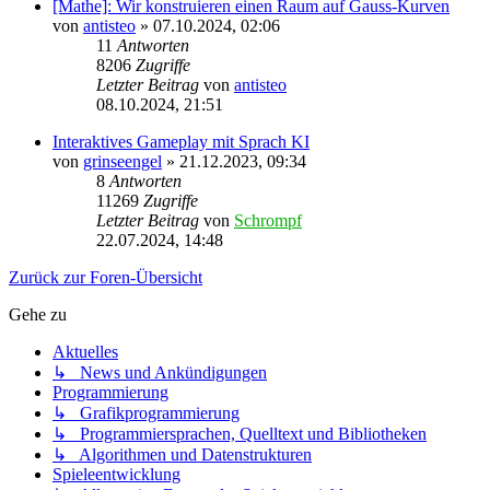
[Mathe]: Wir konstruieren einen Raum auf Gauss-Kurven
von
antisteo
»
07.10.2024, 02:06
11
Antworten
8206
Zugriffe
Letzter Beitrag
von
antisteo
08.10.2024, 21:51
Interaktives Gameplay mit Sprach KI
von
grinseengel
»
21.12.2023, 09:34
8
Antworten
11269
Zugriffe
Letzter Beitrag
von
Schrompf
22.07.2024, 14:48
Zurück zur Foren-Übersicht
Gehe zu
Aktuelles
↳ News und Ankündigungen
Programmierung
↳ Grafikprogrammierung
↳ Programmiersprachen, Quelltext und Bibliotheken
↳ Algorithmen und Datenstrukturen
Spieleentwicklung