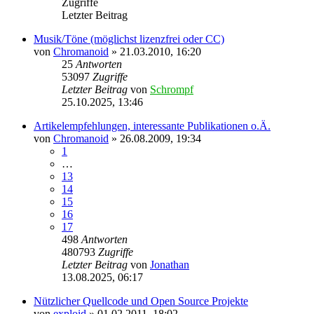
Zugriffe
Letzter Beitrag
Musik/Töne (möglichst lizenzfrei oder CC)
von
Chromanoid
»
21.03.2010, 16:20
25
Antworten
53097
Zugriffe
Letzter Beitrag
von
Schrompf
25.10.2025, 13:46
Artikelempfehlungen, interessante Publikationen o.Ä.
von
Chromanoid
»
26.08.2009, 19:34
1
…
13
14
15
16
17
498
Antworten
480793
Zugriffe
Letzter Beitrag
von
Jonathan
13.08.2025, 06:17
Nützlicher Quellcode und Open Source Projekte
von
exploid
»
01.02.2011, 18:02