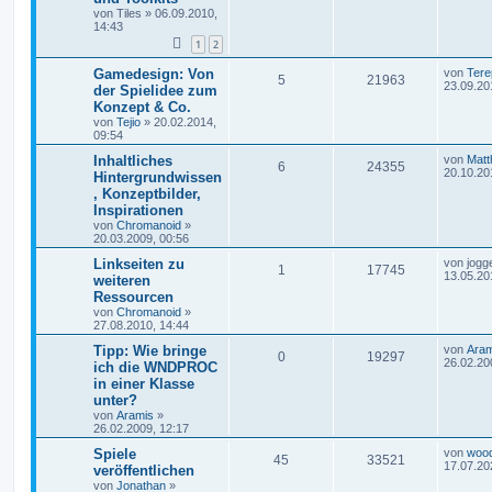
von
Tiles
»
06.09.2010,
14:43
1
2
Gamedesign: Von
von
Tere
5
21963
23.09.20
der Spielidee zum
Konzept & Co.
von
Tejio
»
20.02.2014,
09:54
Inhaltliches
von
Matt
6
24355
20.10.20
Hintergrundwissen
, Konzeptbilder,
Inspirationen
von
Chromanoid
»
20.03.2009, 00:56
Linkseiten zu
von
jogg
1
17745
13.05.20
weiteren
Ressourcen
von
Chromanoid
»
27.08.2010, 14:44
Tipp: Wie bringe
von
Aram
0
19297
26.02.20
ich die WNDPROC
in einer Klasse
unter?
von
Aramis
»
26.02.2009, 12:17
Spiele
von
woo
45
33521
17.07.20
veröffentlichen
von
Jonathan
»