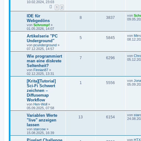
10.02.2024, 23:03
1
2
IDE für
von
Sch
8
3837
09.05.20
Webgedöns
von
Schrompf
»
01.05.2026, 14:07
Artikelserie "PC
von
Mirr
5
5845
08.12.20
Underground"
von
pcunderground
»
07.12.2025, 14:57
Wie programmiert
von
Chr
7
6296
05.12.20
man eine diskrete
Seltenheit?
von
Finnian87
»
02.12.2025, 13:31
[Krita][Tutorial]
von
Jona
1
5556
05.09.20
Sci-Fi Schwert
zeichnen –
Diffusemap
Workflow
von
Hen-Woll
»
05.09.2025, 07:58
Variablen Werte
von
star
13
6154
24.08.20
"live" anzeigen
lassen
von
starcow
»
15.08.2025, 16:39
Pixelart Challenge
von
HTX