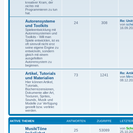
kreativer Kram, der
nichts
mit
Programmieren zu tun
hat.
Autorensysteme
Re: Unit
24
308
von
sche
und Toolkits
16.09.20
Spieleentwicklung mit
Autorensystemen und
Toolkits - Will man
Spiele entwicklen, ist es
oft sinnvoll nicht erst
seine eigene Engine zu
entwickeln, sondern
gleich mit einem
ausgefeilten
Autorensystem zu
beginnen.
Artikel, Tutorials
Re: Art
73
1241
von
Mirr
und Materialien
08.12.20
Hier können Artikel,
Tutorials,
Bücherrezensionen,
Dokumente aller Art,
Texturen, Sprites,
Sounds, Musik und
Modelle zur Verfügung
gestellt bzw. verlinkt
werden.
AKTIVE THEMEN
ANTWORTEN
ZUGRIFFE
LETZTER
Musik/Töne
von
Sch
25
53089
25.10.20