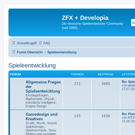
ZFX + Developia
Die deutsche Spieleentwickler-Community
(seit 1999).
Schnellzugriff
FAQ
Foren-Übersicht
Spieleentwicklung
Spieleentwicklung
FORUM
THEMEN
BEITRÄGE
LETZTER
Allgemeine Fragen
Re: Spie
272
3460
von
woo
der
17.07.20
Spieleentwicklung
Einstiegsfragen,
Mathematik, Physik,
künstliche Intelligenz,
Engine Design
Gamedesign und
Re: Pix
143
1639
von
HTX
Kreatives
21.06.20
Grafik, Musik, Sound,
Spieledesign,
Spielmechanik, Story
Writing und sonstiger