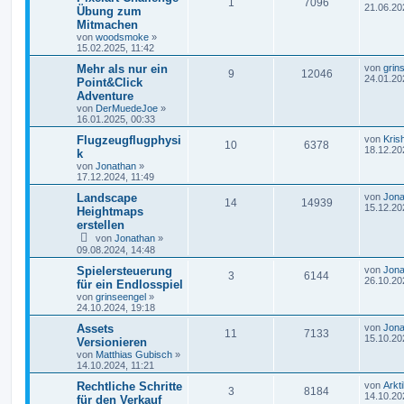
1
7096
21.06.20
Übung zum
Mitmachen
von
woodsmoke
»
15.02.2025, 11:42
Mehr als nur ein
von
grin
9
12046
24.01.20
Point&Click
Adventure
von
DerMuedeJoe
»
16.01.2025, 00:33
Flugzeugflugphysi
von
Kris
10
6378
18.12.20
k
von
Jonathan
»
17.12.2024, 11:49
Landscape
von
Jona
14
14939
15.12.20
Heightmaps
erstellen
von
Jonathan
»
09.08.2024, 14:48
Spielersteuerung
von
Jona
3
6144
26.10.20
für ein Endlosspiel
von
grinseengel
»
24.10.2024, 19:18
Assets
von
Jona
11
7133
15.10.20
Versionieren
von
Matthias Gubisch
»
14.10.2024, 11:21
Rechtliche Schritte
von
Arkt
3
8184
14.10.20
für den Verkauf