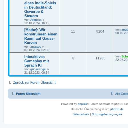
eines Indie-Spiels
in Deutschland:
Gewerbe &
Steuern
von
Arktikus
»
12.10.2024, 16:15
[Mathe]: Wir
von
anti
11
8204
08.10.20
konstruieren einen
Raum auf Gauss-
Kurven
von
antisteo
»
07.10.2024, 02:06
Interaktives
von
Sch
8
11265
22.07.20
Gameplay mit
Sprach KI
von
grinseengel
»
21.12.2023, 09:34
Zurück zur Foren-Übersicht
Foren-Übersicht
Alle Coo
Powered by
phpBB
® Forum Software © phpBB Lim
Deutsche Übersetzung durch
phpBB.de
Datenschutz
|
Nutzungsbedingungen