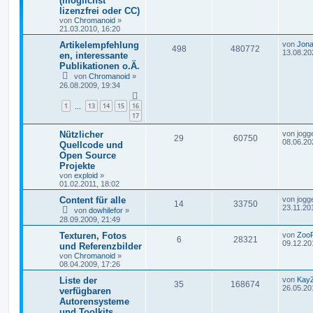
(möglichst
lizenzfrei oder CC)
von
Chromanoid
»
21.03.2010, 16:20
Artikelempfehlung
von
Jona
498
480772
13.08.20
en, interessante
Publikationen o.Ä.
von
Chromanoid
»
26.08.2009, 19:34
1
13
14
15
16
…
17
Nützlicher
von
jogg
29
60750
08.06.20
Quellcode und
Open Source
Projekte
von
exploid
»
01.02.2011, 18:02
Content für alle
von
jogg
14
33750
23.11.20
von
dowhilefor
»
28.09.2009, 21:49
Texturen, Fotos
von
Zoo
6
28321
09.12.20
und Referenzbilder
von
Chromanoid
»
08.04.2009, 17:26
Liste der
von
Kay
35
168674
26.05.20
verfügbaren
Autorensysteme
und Toolkits