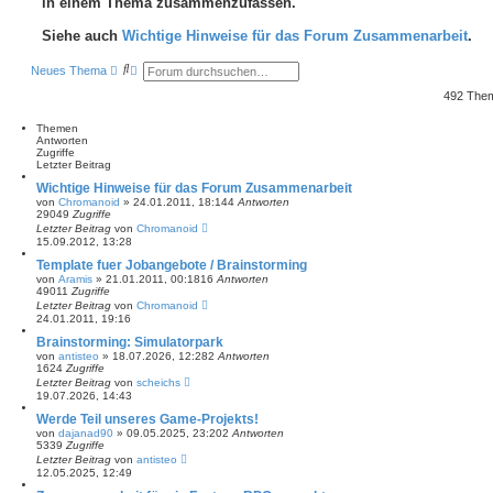
in einem Thema zusammenzufassen.
Siehe auch
Wichtige Hinweise für das Forum Zusammenarbeit
.
S
E
Neues Thema
u
r
c
w
492 The
h
e
e
i
Themen
t
Antworten
e
Zugriffe
r
Letzter Beitrag
t
e
Wichtige Hinweise für das Forum Zusammenarbeit
S
von
Chromanoid
»
24.01.2011, 18:14
4
Antworten
u
29049
Zugriffe
c
Letzter Beitrag
von
Chromanoid
h
15.09.2012, 13:28
e
Template fuer Jobangebote / Brainstorming
von
Aramis
»
21.01.2011, 00:18
16
Antworten
49011
Zugriffe
Letzter Beitrag
von
Chromanoid
24.01.2011, 19:16
Brainstorming: Simulatorpark
von
antisteo
»
18.07.2026, 12:28
2
Antworten
1624
Zugriffe
Letzter Beitrag
von
scheichs
19.07.2026, 14:43
Werde Teil unseres Game-Projekts!
von
dajanad90
»
09.05.2025, 23:20
2
Antworten
5339
Zugriffe
Letzter Beitrag
von
antisteo
12.05.2025, 12:49