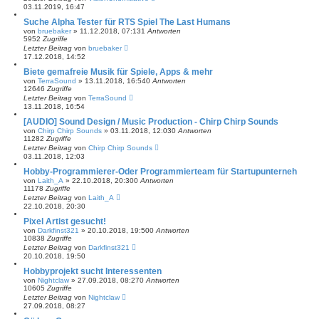
03.11.2019, 16:47
Suche Alpha Tester für RTS Spiel The Last Humans
von
bruebaker
»
11.12.2018, 07:13
1
Antworten
5952
Zugriffe
Letzter Beitrag
von
bruebaker
17.12.2018, 14:52
Biete gemafreie Musik für Spiele, Apps & mehr
von
TerraSound
»
13.11.2018, 16:54
0
Antworten
12646
Zugriffe
Letzter Beitrag
von
TerraSound
13.11.2018, 16:54
[AUDIO] Sound Design / Music Production - Chirp Chirp Sounds
von
Chirp Chirp Sounds
»
03.11.2018, 12:03
0
Antworten
11282
Zugriffe
Letzter Beitrag
von
Chirp Chirp Sounds
03.11.2018, 12:03
Hobby-Programmierer-Oder Programmierteam für Startupunterneh
von
Laith_A
»
22.10.2018, 20:30
0
Antworten
11178
Zugriffe
Letzter Beitrag
von
Laith_A
22.10.2018, 20:30
Pixel Artist gesucht!
von
Darkfinst321
»
20.10.2018, 19:50
0
Antworten
10838
Zugriffe
Letzter Beitrag
von
Darkfinst321
20.10.2018, 19:50
Hobbyprojekt sucht Interessenten
von
Nightclaw
»
27.09.2018, 08:27
0
Antworten
10605
Zugriffe
Letzter Beitrag
von
Nightclaw
27.09.2018, 08:27