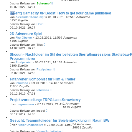
Letzter Beitrag
von
Schrompf
10.07.2022, 14:31
[Event] Gamecity XP Boost: How to get your game published
von
Alexander Kornrumpf
»
06.10.2021, 13:56
3
Antworten
6157
Zugriffe
Letzter Beitrag
von
Horz
06.10.2021, 16:27
2D Adventure Spiel
von
First Xboxer
»
13.02.2021, 11:59
7
Antworten
6165
Zugriffe
Letzter Beitrag
von
Tiles
14.02.2021, 16:23
Shogun - Nachfolger im Stil der beliebten Sierra/Impressions Städtebau-R
Programmierer
von
Pixelpainter
»
06.02.2021, 14:13
3
Antworten
5390
Zugriffe
Letzter Beitrag
von
Pixelpainter
06.02.2021, 14:53
erfahrener Komponist für Film & Trailer
von
tobiweiss
»
09.01.2018, 14:48
7
Antworten
11066
Zugriffe
Letzter Beitrag
von
tobiweiss
26.12.2019, 07:58
Projektvorstellung: TRPG Last-Strawberry
1
Antworten
von
signz-vision
»
07.12.2019, 21:41
5670
Zugriffe
Letzter Beitrag
von
joggel
08.12.2019, 14:08
Gesucht: Teammitglieder für Spielentwicklung im Raum BW
34
Antworten
von
VisionUndInitiative
»
22.09.2018, 13:50
26691
Zugriffe
Letzter Beitrag
von
VisionUndInitiative