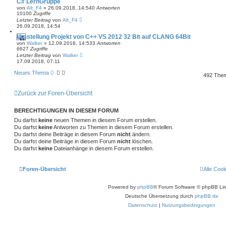
C# LernGruppe
von
Alt_F4
»
26.09.2018, 14:54
0
Antworten
10100
Zugriffe
Letzter Beitrag
von
Alt_F4
26.09.2018, 14:54
Umstellung Projekt von C++ VS 2012 32 Bit auf CLANG 64Bit
von
Walker
»
12.09.2018, 14:53
3
Antworten
6627
Zugriffe
Letzter Beitrag
von
Walker
17.09.2018, 07:11
Neues Thema
492 The
Zurück zur Foren-Übersicht
BERECHTIGUNGEN IN DIESEM FORUM
Du darfst
keine
neuen Themen in diesem Forum erstellen.
Du darfst
keine
Antworten zu Themen in diesem Forum erstellen.
Du darfst deine Beiträge in diesem Forum
nicht
ändern.
Du darfst deine Beiträge in diesem Forum
nicht
löschen.
Du darfst
keine
Dateianhänge in diesem Forum erstellen.
Foren-Übersicht
Alle Coo
Powered by
phpBB
® Forum Software © phpBB Lim
Deutsche Übersetzung durch
phpBB.de
Datenschutz
|
Nutzungsbedingungen