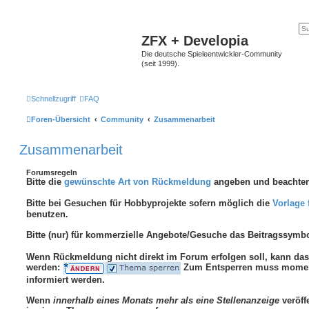
ZFX + Developia
Die deutsche Spieleentwickler-Community
(seit 1999).
Schnellzugriff
FAQ
Foren-Übersicht
Community
Zusammenarbeit
Zusammenarbeit
Forumsregeln
Bitte die
gewünschte Art von Rückmeldung
angeben und beachten
Bitte bei Gesuchen für Hobbyprojekte sofern möglich die
Vorlage 
benutzen.
Bitte (nur) für kommerzielle Angebote/Gesuche das Beitragssymb
Wenn Rückmeldung nicht direkt im Forum erfolgen soll, kann d
werden:
Zum Entsperren muss moment
informiert werden.
Wenn
innerhalb eines Monats mehr als eine Stellenanzeige
veröffe