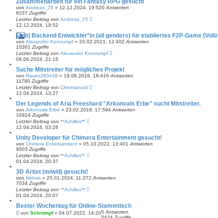
Zusammenarbeit für ein Fantasy RPG gesucht
von
Andreas_25
»
12.12.2024, 19:52
0
Antworten
6237
Zugriffe
Letzter Beitrag
von
Andreas_25
12.12.2024, 19:52
[Job] Backend Entwickler*in (all genders) für etabliertes F2P-Game (Vollz
von
Alexander Kornrumpf
»
20.02.2021, 12:40
2
Antworten
10301
Zugriffe
Letzter Beitrag
von
Alexander Kornrumpf
06.06.2024, 21:15
Suche Mitstreiter für mögliches Projekt
von
Raven280438
»
19.08.2019, 18:41
6
Antworten
11780
Zugriffe
Letzter Beitrag
von
Chromanoid
12.04.2024, 13:27
Der Legends of Aria Freeshard "Arkonvals Erbe" sucht Mitstreiter.
von
Arkonvals Erbe
»
23.02.2019, 17:59
4
Antworten
16924
Zugriffe
Letzter Beitrag
von
**Achilles**
12.04.2024, 03:26
Unity Developer für Chimera Entertainment gesucht!
von
Chimera Entertainment
»
05.10.2022, 13:40
1
Antworten
9503
Zugriffe
Letzter Beitrag
von
**Achilles**
01.04.2024, 20:37
3D Artist (m/w/d) gesucht!
von
Nehvis
»
25.01.2024, 11:27
2
Antworten
7034
Zugriffe
Letzter Beitrag
von
**Achilles**
01.04.2024, 20:07
Bester Wochentag für Online-Stammtisch
5
Antworten
von
Schrompf
»
04.07.2022, 14:20
5434
Zugriffe