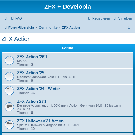
ZFX + Developia
FAQ
Registrieren
Anmelden
S
Foren-Übersicht
Community
ZFX Action
u
ZFX Action
c
Forum
h
e
ZFX Action '26'1
Mai '26
Themen:
3
ZFX Action '25
Nächste GameJam, vom 1.11. bis 30.11.
Themen:
9
ZFX Action '24 - Winter
Themen:
15
ZFX Action 23'1
Die neue Action, jetzt mit 30% mehr Action! Geht vom 14.04.23 bis zum
23.04.23
Themen:
8
ZFX Halloween'21 Action
Spiel zu Halloween, Abgabe bis 31.10.2021
Themen:
10