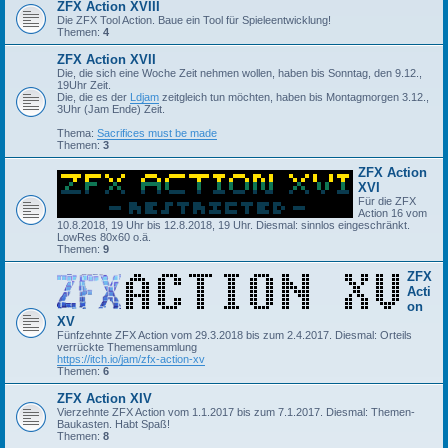
ZFX Action XVIII
Die ZFX Tool Action. Baue ein Tool für Spieleentwicklung!
Themen:
4
ZFX Action XVII
Die, die sich eine Woche Zeit nehmen wollen, haben bis Sonntag, den 9.12.,
19Uhr Zeit.
Die, die es der
Ldjam
zeitgleich tun möchten, haben bis Montagmorgen 3.12.,
3Uhr (Jam Ende) Zeit.
Thema:
Sacrifices must be made
Themen:
3
ZFX Action
XVI
Für die ZFX
Action 16 vom
10.8.2018, 19 Uhr bis 12.8.2018, 19 Uhr. Diesmal: sinnlos eingeschränkt.
LowRes 80x60 o.ä.
Themen:
9
ZFX
Acti
on
XV
Fünfzehnte ZFX Action vom 29.3.2018 bis zum 2.4.2017. Diesmal: Orteils
verrückte Themensammlung
https://itch.io/jam/zfx-action-xv
Themen:
6
ZFX Action XIV
Vierzehnte ZFX Action vom 1.1.2017 bis zum 7.1.2017. Diesmal: Themen-
Baukasten. Habt Spaß!
Themen:
8