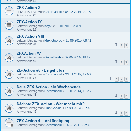
Antworten:
11
ZFX Action X
Letzter Beitrag von
Chromanoid
«
04.03.2016, 20:18
Antworten:
25
ZFX-Action IX
Letzter Beitrag von
KayZ
«
01.01.2016, 23:09
Antworten:
19
ZFX-Action VIII
Letzter Beitrag von
Max Gooroo
«
18.09.2015, 09:41
Antworten:
37
1
2
ZFXAction #7
Letzter Beitrag von
GameDevR
«
09.05.2015, 18:17
Antworten:
42
1
2
Zfx-Action #6 - Es geht los!
Letzter Beitrag von
Chromanoid
«
23.01.2015, 19:50
Antworten:
72
1
2
3
Neue ZFX Action - ein Wochenende
Letzter Beitrag von
Chromanoid
«
17.10.2014, 19:26
Antworten:
42
1
2
Nächste ZFX Action - Wer macht mit?
Letzter Beitrag von
Blue Cobold
«
14.04.2013, 21:09
Antworten:
45
1
2
ZFX Action 4 ~ Ankündigung
Letzter Beitrag von
Chromanoid
«
15.02.2011, 22:35