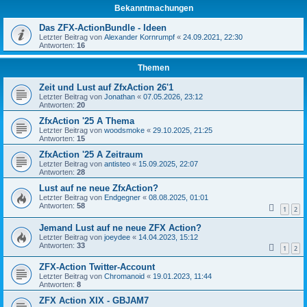
Bekanntmachungen
Das ZFX-ActionBundle - Ideen
Letzter Beitrag von
Alexander Kornrumpf
«
24.09.2021, 22:30
Antworten:
16
Themen
Zeit und Lust auf ZfxAction 26'1
Letzter Beitrag von
Jonathan
«
07.05.2026, 23:12
Antworten:
20
ZfxAction '25 A Thema
Letzter Beitrag von
woodsmoke
«
29.10.2025, 21:25
Antworten:
15
ZfxAction '25 A Zeitraum
Letzter Beitrag von
antisteo
«
15.09.2025, 22:07
Antworten:
28
Lust auf ne neue ZfxAction?
Letzter Beitrag von
Endgegner
«
08.08.2025, 01:01
Antworten:
58
1
2
Jemand Lust auf ne neue ZFX Action?
Letzter Beitrag von
joeydee
«
14.04.2023, 15:12
Antworten:
33
1
2
ZFX-Action Twitter-Account
Letzter Beitrag von
Chromanoid
«
19.01.2023, 11:44
Antworten:
8
ZFX Action XIX - GBJAM7