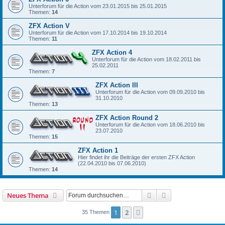
Unterforum für die Action vom 23.01.2015 bis 25.01.2015
Themen:
14
ZFX Action V
Unterforum für die Action vom 17.10.2014 bis 19.10.2014
Themen:
11
ZFX Action 4
Unterforum für die Action vom 18.02.2011 bis
25.02.2011
Themen:
7
ZFX Action III
Unterforum für die Action vom 09.09.2010 bis
31.10.2010
Themen:
13
ZFX Action Round 2
Unterforum für die Action vom 18.06.2010 bis
23.07.2010
Themen:
15
ZFX Action 1
Hier findet ihr die Beiträge der ersten ZFX Action
(22.04.2010 bis 07.06.2010)
Themen:
14
Suche
Erweiterte Suche
Neues Thema
1
2
Nächste
35 Themen