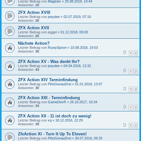
Letzter Beitrag von
Magister
«
25.08.2019, 14:44
Antworten:
10
ZFX Action XVIII
Letzter Beitrag von
joeydee
«
02.07.2019, 07:10
Antworten:
26
ZFX Action XVII
Letzter Beitrag von
joggel
«
01.12.2018, 09:03
Antworten:
20
Nächste Action?
Letzter Beitrag von
RustySpoon
«
10.08.2018, 19:03
Antworten:
36
1
2
ZFX Action XV - Was denkt Ihr?
Letzter Beitrag von
joeydee
«
04.04.2018, 13:32
Antworten:
43
1
2
ZFX Action XIV Terminfindung
Letzter Beitrag von
PiIstGenauDrei
«
01.01.2018, 13:07
Antworten:
30
1
2
ZFX Action XIII - Terminfindung
Letzter Beitrag von
GameDevR
«
26.10.2017, 10:34
Antworten:
34
1
2
ZFX Action XII - 11 ist doch zu wenig!
Letzter Beitrag von
xq
«
18.12.2016, 22:29
Antworten:
39
1
2
ZfxAction XI - Turn It Up To Eleven!
Letzter Beitrag von
PiIstGenauDrei
«
30.07.2016, 09:33