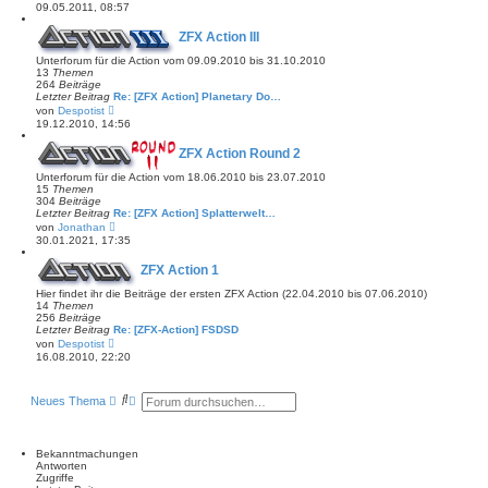
e
t
09.05.2011, 08:57
u
r
e
a
ZFX Action III
s
g
t
Unterforum für die Action vom 09.09.2010 bis 31.10.2010
e
13
Themen
r
264
Beiträge
B
Letzter Beitrag
Re: [ZFX Action] Planetary Do…
e
N
von
Despotist
i
e
t
19.12.2010, 14:56
u
r
e
a
ZFX Action Round 2
s
g
t
Unterforum für die Action vom 18.06.2010 bis 23.07.2010
e
15
Themen
r
304
Beiträge
B
Letzter Beitrag
Re: [ZFX Action] Splatterwelt…
e
N
von
Jonathan
i
e
t
30.01.2021, 17:35
u
r
e
a
ZFX Action 1
s
g
t
Hier findet ihr die Beiträge der ersten ZFX Action (22.04.2010 bis 07.06.2010)
e
14
Themen
r
256
Beiträge
B
Letzter Beitrag
Re: [ZFX-Action] FSDSD
e
N
von
Despotist
i
e
t
16.08.2010, 22:20
u
r
e
a
s
g
S
E
Neues Thema
t
u
r
e
c
w
r
B
h
e
e
e
i
Bekanntmachungen
i
t
Antworten
t
e
Zugriffe
r