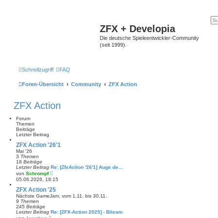
ZFX + Developia
Die deutsche Spieleentwickler-Community
(seit 1999).
Schnellzugriff
FAQ
Foren-Übersicht
Community
ZFX Action
ZFX Action
Forum
Themen
Beiträge
Letzter Beitrag
ZFX Action '26'1
Mai '26
3
Themen
18
Beiträge
Letzter Beitrag
Re: [ZfxAction '26'1] Auge de…
N
von
Schrompf
e
05.06.2026, 18:15
u
e
ZFX Action '25
s
Nächste GameJam, vom 1.11. bis 30.11.
t
9
Themen
e
245
Beiträge
r
Letzter Beitrag
Re: [ZFX-Action 2025] - Bileam
B
N