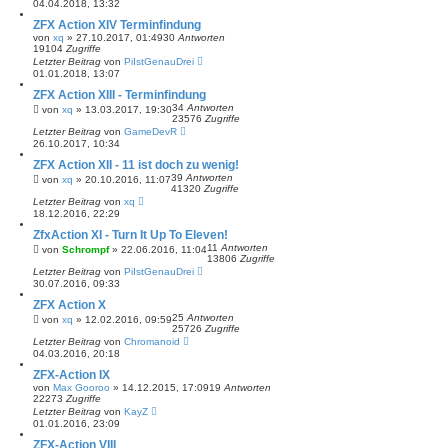
04.04.2018, 13:32
ZFX Action XIV Terminfindung
von
xq
»
27.10.2017, 01:49
30
Antworten
19104
Zugriffe
Letzter Beitrag
von
PiIstGenauDrei
01.01.2018, 13:07
ZFX Action XIII - Terminfindung
34
Antworten
von
xq
»
13.03.2017, 19:30
23576
Zugriffe
Letzter Beitrag
von
GameDevR
26.10.2017, 10:34
ZFX Action XII - 11 ist doch zu wenig!
39
Antworten
von
xq
»
20.10.2016, 11:07
41320
Zugriffe
Letzter Beitrag
von
xq
18.12.2016, 22:29
ZfxAction XI - Turn It Up To Eleven!
11
Antworten
von
Schrompf
»
22.06.2016, 11:04
13806
Zugriffe
Letzter Beitrag
von
PiIstGenauDrei
30.07.2016, 09:33
ZFX Action X
25
Antworten
von
xq
»
12.02.2016, 09:59
25726
Zugriffe
Letzter Beitrag
von
Chromanoid
04.03.2016, 20:18
ZFX-Action IX
von
Max Gooroo
»
14.12.2015, 17:09
19
Antworten
22273
Zugriffe
Letzter Beitrag
von
KayZ
01.01.2016, 23:09
ZFX-Action VIII