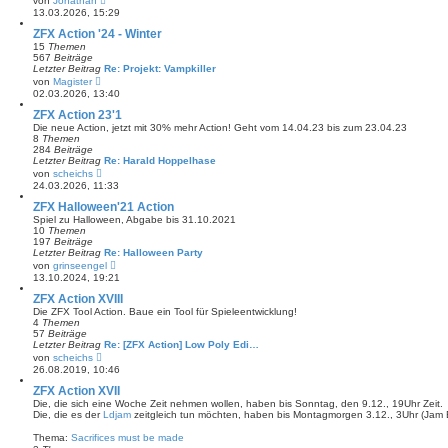
von
Jonathan
e
e
13.03.2026, 15:29
i
u
t
e
ZFX Action '24 - Winter
r
s
15
Themen
a
t
567
Beiträge
g
e
Letzter Beitrag
Re: Projekt: Vampkiller
r
N
von
Magister
B
e
02.03.2026, 13:40
e
u
i
e
ZFX Action 23'1
t
s
Die neue Action, jetzt mit 30% mehr Action! Geht vom 14.04.23 bis zum 23.04.23
r
t
8
Themen
a
e
284
Beiträge
g
r
Letzter Beitrag
Re: Harald Hoppelhase
B
N
von
scheichs
e
e
24.03.2026, 11:33
i
u
t
e
ZFX Halloween'21 Action
r
s
Spiel zu Halloween, Abgabe bis 31.10.2021
a
t
10
Themen
g
e
197
Beiträge
r
Letzter Beitrag
Re: Halloween Party
B
N
von
grinseengel
e
e
13.10.2024, 19:21
i
u
t
e
ZFX Action XVIII
r
s
Die ZFX Tool Action. Baue ein Tool für Spieleentwicklung!
a
t
4
Themen
g
e
57
Beiträge
r
Letzter Beitrag
Re: [ZFX Action] Low Poly Edi…
B
N
von
scheichs
e
e
26.08.2019, 10:46
i
u
t
e
ZFX Action XVII
r
s
Die, die sich eine Woche Zeit nehmen wollen, haben bis Sonntag, den 9.12., 19Uhr Zeit.
a
t
Die, die es der
Ldjam
zeitgleich tun möchten, haben bis Montagmorgen 3.12., 3Uhr (Jam 
g
e
r
Thema:
Sacrifices must be made
B