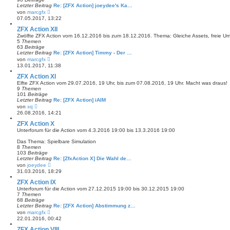
r
Letzter Beitrag
Re: [ZFX Action] joeydee's Ka…
B
N
von
marcgfx
e
e
07.05.2017, 13:22
i
u
t
e
ZFX Action XII
r
s
Zwölfte ZFX Action vom 16.12.2016 bis zum 18.12.2016. Thema: Gleiche Assets, freie U
a
t
5
Themen
g
e
63
Beiträge
r
Letzter Beitrag
Re: [ZFX Action] Timmy - Der …
B
N
von
marcgfx
e
e
13.01.2017, 11:38
i
u
t
e
ZFX Action XI
r
s
Elfte ZFX Action vom 29.07.2016, 19 Uhr, bis zum 07.08.2016, 19 Uhr. Macht was draus!
a
t
9
Themen
g
e
101
Beiträge
r
Letzter Beitrag
Re: [ZFX Action] iAIM
B
N
von
xq
e
e
26.08.2016, 14:21
i
u
t
e
ZFX Action X
r
s
Unterforum für die Action vom 4.3.2016 19:00 bis 13.3.2016 19:00
a
t
g
e
Das Thema: Spielbare Simulation
r
8
Themen
B
103
Beiträge
e
Letzter Beitrag
Re: [ZfxAction X] Die Wahl de…
i
N
von
joeydee
t
e
31.03.2016, 18:29
r
u
a
e
ZFX Action IX
g
s
Unterforum für die Action vom 27.12.2015 19:00 bis 30.12.2015 19:00
t
7
Themen
e
68
Beiträge
r
Letzter Beitrag
Re: [ZFX Action] Abstimmung z…
B
N
von
marcgfx
e
e
22.01.2016, 00:42
i
u
t
e
ZFX Action VIII