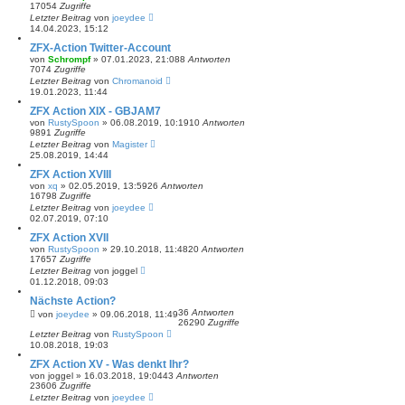
17054
Zugriffe
Letzter Beitrag
von
joeydee
14.04.2023, 15:12
ZFX-Action Twitter-Account
von
Schrompf
»
07.01.2023, 21:08
8
Antworten
7074
Zugriffe
Letzter Beitrag
von
Chromanoid
19.01.2023, 11:44
ZFX Action XIX - GBJAM7
von
RustySpoon
»
06.08.2019, 10:19
10
Antworten
9891
Zugriffe
Letzter Beitrag
von
Magister
25.08.2019, 14:44
ZFX Action XVIII
von
xq
»
02.05.2019, 13:59
26
Antworten
16798
Zugriffe
Letzter Beitrag
von
joeydee
02.07.2019, 07:10
ZFX Action XVII
von
RustySpoon
»
29.10.2018, 11:48
20
Antworten
17657
Zugriffe
Letzter Beitrag
von
joggel
01.12.2018, 09:03
Nächste Action?
36
Antworten
von
joeydee
»
09.06.2018, 11:49
26290
Zugriffe
Letzter Beitrag
von
RustySpoon
10.08.2018, 19:03
ZFX Action XV - Was denkt Ihr?
von
joggel
»
16.03.2018, 19:04
43
Antworten
23606
Zugriffe
Letzter Beitrag
von
joeydee