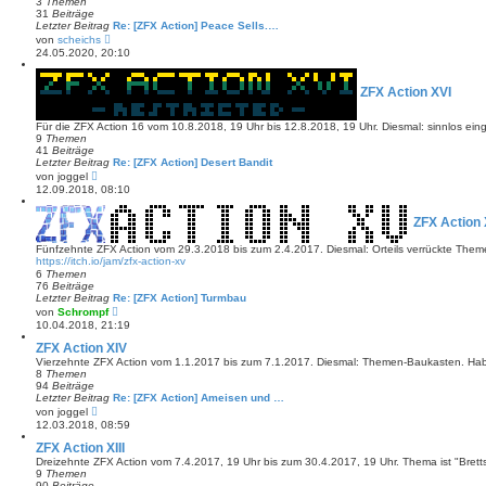
3
Themen
e
31
Beiträge
i
Letzter Beitrag
Re: [ZFX Action] Peace Sells.…
t
N
von
scheichs
r
e
24.05.2020, 20:10
a
u
g
e
s
ZFX Action XVI
t
e
r
Für die ZFX Action 16 vom 10.8.2018, 19 Uhr bis 12.8.2018, 19 Uhr. Diesmal: sinnlos ei
B
9
Themen
e
41
Beiträge
i
Letzter Beitrag
Re: [ZFX Action] Desert Bandit
t
N
von
joggel
r
e
12.09.2018, 08:10
a
u
g
e
s
ZFX Action
t
e
Fünfzehnte ZFX Action vom 29.3.2018 bis zum 2.4.2017. Diesmal: Orteils verrückte Th
r
https://itch.io/jam/zfx-action-xv
B
6
Themen
e
76
Beiträge
i
Letzter Beitrag
Re: [ZFX Action] Turmbau
t
N
von
Schrompf
r
e
10.04.2018, 21:19
a
u
g
e
ZFX Action XIV
s
Vierzehnte ZFX Action vom 1.1.2017 bis zum 7.1.2017. Diesmal: Themen-Baukasten. Ha
t
8
Themen
e
94
Beiträge
r
Letzter Beitrag
Re: [ZFX Action] Ameisen und …
B
N
von
joggel
e
e
12.03.2018, 08:59
i
u
t
e
ZFX Action XIII
r
s
Dreizehnte ZFX Action vom 7.4.2017, 19 Uhr bis zum 30.4.2017, 19 Uhr. Thema ist "Brettsp
a
t
9
Themen
g
e
90
Beiträge