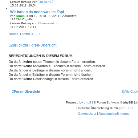
Letzter Beitrag
von
TheBenji
15.02.2011, 20:54
Wir haben da noch was im Topf
von
kimmi
»
08.12.2010, 09:32
112
Antworten
114734
Zugriffe
Letzter Beitrag
von
Chromanoid
11.02.2011, 12:41
Neues Thema
Zurück zur Foren-Übersicht
BERECHTIGUNGEN IN DIESEM FORUM
Du darfst
keine
neuen Themen in diesem Forum erstellen.
Du darfst
keine
Antworten zu Themen in diesem Forum erstellen.
Du darfst deine Beiträge in diesem Forum
nicht
ändern.
Du darfst deine Beiträge in diesem Forum
nicht
löschen.
Du darfst
keine
Dateianhänge in diesem Forum erstellen.
Foren-Übersicht
Alle Coo
Powered by
phpBB
® Forum Software © phpBB Lim
Deutsche Übersetzung durch
phpBB.de
Datenschutz
|
Nutzungsbedingungen