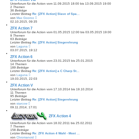
r
s
Unterforum für die Action vom 11.09.2015 18:00 bis 13.09.2015 19:00
a
t
2
Themen
g
e
36
Beiträge
r
Letzter Beitrag
Re: [ZFX Action] Slave of Spa…
B
N
von
Max Gooroo
e
e
02.10.2015, 09:35
i
u
t
e
ZFX Action 7
r
s
Unterforum für die Action vom 01.05.2015 12:00 bis 03.05.2015 19:00
a
t
9
Themen
g
e
63
Beiträge
r
Letzter Beitrag
Re: [ZFX Action] Siegerehrung
B
N
von
Laguna
e
e
03.07.2015, 19:12
i
u
t
e
ZFX Action 6
r
s
Unterforum für die Action vom 23.01.2015 bis 25.01.2015
a
t
14
Themen
g
e
189
Beiträge
r
Letzter Beitrag
Re: [ZFX Action] a C Charp St…
B
N
von
Laguna
e
e
19.03.2015, 22:03
i
u
t
e
ZFX Action V
r
s
Unterforum für die Action vom 17.10.2014 bis 19.10.2014
a
t
11
Themen
g
e
95
Beiträge
r
Letzter Beitrag
Re: [ZFX Action] Siegerehrung
B
N
von
starcow
e
e
09.11.2014, 17:01
i
u
t
e
r
ZFX Action 4
s
a
t
g
Unterforum für die Action vom 18.02.2011 bis 25.02.2011
e
7
Themen
r
158
Beiträge
B
Letzter Beitrag
e
Re: ZFX Action 4 Wahl - Most …
N
i
von
Chromanoid