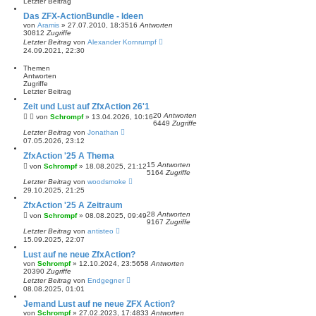
r
Letzter Beitrag
a
t
g
Das ZFX-ActionBundle - Ideen
e
von
Aramis
»
27.07.2010, 18:35
16
Antworten
S
30812
Zugriffe
u
Letzter Beitrag
von
Alexander Kornrumpf
c
24.09.2021, 22:30
h
e
Themen
Antworten
Zugriffe
Letzter Beitrag
Zeit und Lust auf ZfxAction 26'1
20
Antworten
von
Schrompf
»
13.04.2026, 10:16
6449
Zugriffe
Letzter Beitrag
von
Jonathan
07.05.2026, 23:12
ZfxAction '25 A Thema
15
Antworten
von
Schrompf
»
18.08.2025, 21:12
5164
Zugriffe
Letzter Beitrag
von
woodsmoke
29.10.2025, 21:25
ZfxAction '25 A Zeitraum
28
Antworten
von
Schrompf
»
08.08.2025, 09:49
9167
Zugriffe
Letzter Beitrag
von
antisteo
15.09.2025, 22:07
Lust auf ne neue ZfxAction?
von
Schrompf
»
12.10.2024, 23:56
58
Antworten
20390
Zugriffe
Letzter Beitrag
von
Endgegner
08.08.2025, 01:01
Jemand Lust auf ne neue ZFX Action?
von
Schrompf
»
27.02.2023, 17:48
33
Antworten