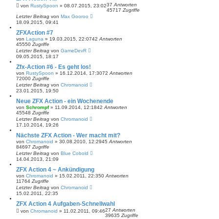
37
Antworten
von
RustySpoon
»
08.07.2015, 23:02
45717
Zugriffe
Letzter Beitrag
von
Max Gooroo
18.09.2015, 09:41
ZFXAction #7
von
Laguna
»
19.03.2015, 22:07
42
Antworten
45550
Zugriffe
Letzter Beitrag
von
GameDevR
09.05.2015, 18:17
Zfx-Action #6 - Es geht los!
von
RustySpoon
»
16.12.2014, 17:30
72
Antworten
72000
Zugriffe
Letzter Beitrag
von
Chromanoid
23.01.2015, 19:50
Neue ZFX Action - ein Wochenende
von
Schrompf
»
11.09.2014, 12:18
42
Antworten
45548
Zugriffe
Letzter Beitrag
von
Chromanoid
17.10.2014, 19:26
Nächste ZFX Action - Wer macht mit?
von
Chromanoid
»
30.08.2010, 12:29
45
Antworten
84697
Zugriffe
Letzter Beitrag
von
Blue Cobold
14.04.2013, 21:09
ZFX Action 4 ~ Ankündigung
von
Chromanoid
»
15.02.2011, 22:35
0
Antworten
11764
Zugriffe
Letzter Beitrag
von
Chromanoid
15.02.2011, 22:35
ZFX Action 4 Aufgaben-Schnellwahl
27
Antworten
von
Chromanoid
»
11.02.2011, 09:46
39635
Zugriffe