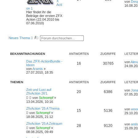
X
von
Desp
Acti
16.08.20
on 1
Hier findet ihr die
Beiträge der ersten ZFX
Action (22.04.2010 bis
07.06.2010)
S
E
Neues Thema
u
r
c
w
h
e
e
i
BEKANNTMACHUNGEN
ANTWORTEN
ZUGRIFFE
LETZTER
t
e
Das ZFX-ActionBundle -
von
Alex
r
16
30765
Ideen
24.09.20
t
von
Aramis
»
e
27.07.2010, 18:35
S
u
c
THEMEN
ANTWORTEN
ZUGRIFFE
LETZTER
h
e
Zeit und Lust auf
von
Jona
20
6386
ZfxAction 26'1
07.05.20
von
Schrompf
»
13.04.2026, 10:16
ZfxAction '25 A Thema
von
woo
15
5136
von
Schrompf
»
29.10.20
18.08.2025, 21:12
ZfxAction '25 A Zeitraum
von
anti
28
9120
von
Schrompf
»
15.09.20
08.08.2025, 09:49