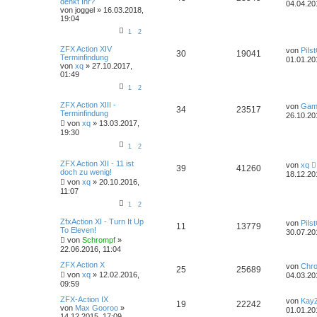
denkt Ihr?
04.04.20
von
joggel
»
16.03.2018,
19:04
1
2
ZFX Action XIV
von
PiIs
30
19041
Terminfindung
01.01.20
von
xq
»
27.10.2017,
01:49
1
2
ZFX Action XIII -
von
Gam
34
23517
Terminfindung
26.10.20
von
xq
»
13.03.2017,
19:30
1
2
ZFX Action XII - 11 ist
von
xq
39
41260
doch zu wenig!
18.12.20
von
xq
»
20.10.2016,
11:07
1
2
ZfxAction XI - Turn It Up
von
PiIs
11
13779
To Eleven!
30.07.20
von
Schrompf
»
22.06.2016, 11:04
ZFX Action X
von
Chr
25
25689
von
xq
»
12.02.2016,
04.03.20
09:59
ZFX-Action IX
von
Kay
19
22242
von
Max Gooroo
»
01.01.20
14.12.2015, 17:09