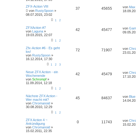
ZFX-Action VIII
von
Max
37
45655
von
RustySpoon
»
18.09.20
08.07.2015, 23:02
1
2
ZFXAction #7
von
Gam
42
45477
von
Laguna
»
09.05.20
19.03.2015, 22:07
1
2
Zfx-Action #6 - Es geht
von
Chr
72
71907
los!
23.01.20
von
RustySpoon
»
16.12.2014, 17:30
1
2
3
Neue ZFX Action - ein
von
Chr
42
45479
Wochenende
17.10.20
von
Schrompf
»
11.09.2014, 12:18
1
2
Nächste ZFX Action -
von
Blue
45
84637
Wer macht mit?
14.04.20
von
Chromanoid
»
30.08.2010, 12:29
1
2
ZFX Action 4 ~
von
Chr
0
11743
Ankündigung
15.02.20
von
Chromanoid
»
15.02.2011, 22:35