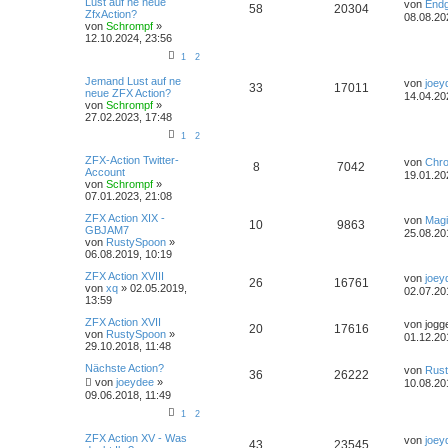
Lust auf ne neue
von
End
58
20304
ZfxAction?
08.08.20
von
Schrompf
»
12.10.2024, 23:56
1
2
Jemand Lust auf ne
von
joey
33
17011
neue ZFX Action?
14.04.20
von
Schrompf
»
27.02.2023, 17:48
1
2
ZFX-Action Twitter-
von
Chr
8
7042
Account
19.01.20
von
Schrompf
»
07.01.2023, 21:08
ZFX Action XIX -
von
Magi
10
9863
GBJAM7
25.08.20
von
RustySpoon
»
06.08.2019, 10:19
ZFX Action XVIII
von
joey
26
16761
von
xq
»
02.05.2019,
02.07.20
13:59
ZFX Action XVII
von
jogg
20
17616
von
RustySpoon
»
01.12.20
29.10.2018, 11:48
Nächste Action?
von
Rus
36
26222
von
joeydee
»
10.08.20
09.06.2018, 11:49
1
2
ZFX Action XV - Was
von
joey
43
23545