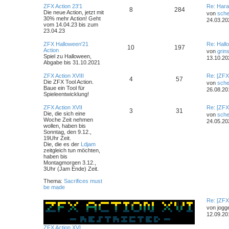
ZFX Action 23'1
Re: Hara
8
284
Die neue Action, jetzt mit
von
sche
30% mehr Action! Geht
24.03.20
vom 14.04.23 bis zum
23.04.23
ZFX Halloween'21
Re: Hall
10
197
Action
von
grin
Spiel zu Halloween,
13.10.20
Abgabe bis 31.10.2021
ZFX Action XVIII
Re: [ZFX
4
57
Die ZFX Tool Action.
von
sche
Baue ein Tool für
26.08.20
Spieleentwicklung!
ZFX Action XVII
Re: [ZFX
3
31
Die, die sich eine
von
sche
Woche Zeit nehmen
24.05.20
wollen, haben bis
Sonntag, den 9.12.,
19Uhr Zeit.
Die, die es der
Ldjam
zeitgleich tun möchten,
haben bis
Montagmorgen 3.12.,
3Uhr (Jam Ende) Zeit.
Thema:
Sacrifices must
be made
Re: [ZFX
9
41
von
jogg
12.09.20
ZFX Action XVI