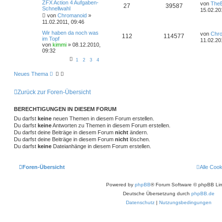
ZFX Action 4 Aufgaben-
von
TheB
27
39587
Schnellwahl
15.02.20
von
Chromanoid
»
11.02.2011, 09:46
Wir haben da noch was
von
Chr
112
114577
im Topf
11.02.20
von
kimmi
»
08.12.2010,
09:32
1
2
3
4
Neues Thema
Zurück zur Foren-Übersicht
BERECHTIGUNGEN IN DIESEM FORUM
Du darfst
keine
neuen Themen in diesem Forum erstellen.
Du darfst
keine
Antworten zu Themen in diesem Forum erstellen.
Du darfst deine Beiträge in diesem Forum
nicht
ändern.
Du darfst deine Beiträge in diesem Forum
nicht
löschen.
Du darfst
keine
Dateianhänge in diesem Forum erstellen.
Foren-Übersicht
Alle Coo
Powered by
phpBB
® Forum Software © phpBB Lim
Deutsche Übersetzung durch
phpBB.de
Datenschutz
|
Nutzungsbedingungen