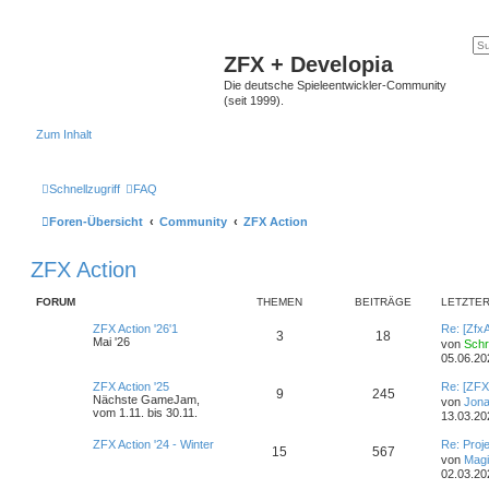
ZFX + Developia
Die deutsche Spieleentwickler-Community
(seit 1999).
Zum Inhalt
Schnellzugriff
FAQ
Foren-Übersicht
Community
ZFX Action
ZFX Action
FORUM
THEMEN
BEITRÄGE
LETZTER
ZFX Action '26'1
Re: [Zfx
3
18
Mai '26
von
Sch
05.06.20
ZFX Action '25
Re: [ZFX
9
245
Nächste GameJam,
von
Jona
vom 1.11. bis 30.11.
13.03.20
ZFX Action '24 - Winter
Re: Proje
15
567
von
Magi
02.03.20