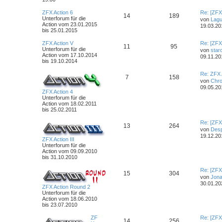
ZFX Action 6
Re: [ZFX
14
189
Unterforum für die
von
Lag
Action vom 23.01.2015
19.03.20
bis 25.01.2015
ZFX Action V
Re: [ZFX
11
95
Unterforum für die
von
star
Action vom 17.10.2014
09.11.20
bis 19.10.2014
Re: ZFX 
7
158
von
Chr
09.05.20
ZFX Action 4
Unterforum für die
Action vom 18.02.2011
bis 25.02.2011
Re: [ZFX
13
264
von
Desp
19.12.20
ZFX Action III
Unterforum für die
Action vom 09.09.2010
bis 31.10.2010
Re: [ZFX
15
304
von
Jona
30.01.20
ZFX Action Round 2
Unterforum für die
Action vom 18.06.2010
bis 23.07.2010
ZF
Re: [ZFX
14
256