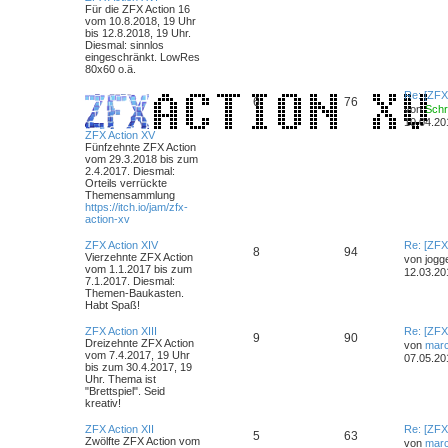
Für die ZFX Action 16
vom 10.8.2018, 19 Uhr
bis 12.8.2018, 19 Uhr.
Diesmal: sinnlos
eingeschränkt. LowRes
80x60 o.ä.
Re: [ZFX
6
76
von
Sch
10.04.20
ZFX Action XV
Fünfzehnte ZFX Action
vom 29.3.2018 bis zum
2.4.2017. Diesmal:
Orteils verrückte
Themensammlung
https://itch.io/jam/zfx-
action-xv
ZFX Action XIV
Re: [ZFX
8
94
Vierzehnte ZFX Action
von
jogg
vom 1.1.2017 bis zum
12.03.20
7.1.2017. Diesmal:
Themen-Baukasten.
Habt Spaß!
ZFX Action XIII
Re: [ZFX
9
90
Dreizehnte ZFX Action
von
marc
vom 7.4.2017, 19 Uhr
07.05.20
bis zum 30.4.2017, 19
Uhr. Thema ist
"Brettspiel". Seid
kreativ!
ZFX Action XII
Re: [ZFX
5
63
Zwölfte ZFX Action vom
von
marc