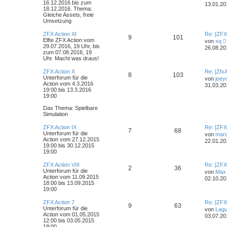
16.12.2016 bis zum
13.01.20
18.12.2016. Thema:
Gleiche Assets, freie
Umsetzung
ZFX Action XI
Re: [ZFX
9
101
Elfte ZFX Action vom
von
xq
29.07.2016, 19 Uhr, bis
26.08.20
zum 07.08.2016, 19
Uhr. Macht was draus!
ZFX Action X
Re: [Zfx
8
103
Unterforum für die
von
joey
Action vom 4.3.2016
31.03.20
19:00 bis 13.3.2016
19:00
i
Das Thema: Spielbare
Simulation
ZFX Action IX
Re: [ZFX
7
68
Unterforum für die
von
marc
Action vom 27.12.2015
22.01.20
19:00 bis 30.12.2015
19:00
ZFX Action VIII
Re: [ZFX
2
36
Unterforum für die
von
Max
Action vom 11.09.2015
02.10.20
18:00 bis 13.09.2015
19:00
ZFX Action 7
Re: [ZFX
9
63
Unterforum für die
von
Lag
Action vom 01.05.2015
03.07.20
12:00 bis 03.05.2015
19:00