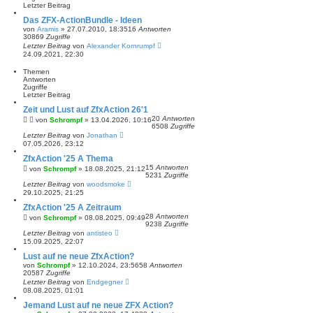
Letzter Beitrag
a
g
Das ZFX-ActionBundle - Ideen
von
Aramis
»
27.07.2010, 18:35
16
Antworten
30869
Zugriffe
Letzter Beitrag
von
Alexander Kornrumpf
24.09.2021, 22:30
Themen
Antworten
Zugriffe
Letzter Beitrag
Zeit und Lust auf ZfxAction 26'1
20
Antworten
von
Schrompf
»
13.04.2026, 10:16
6508
Zugriffe
Letzter Beitrag
von
Jonathan
07.05.2026, 23:12
ZfxAction '25 A Thema
15
Antworten
von
Schrompf
»
18.08.2025, 21:12
5231
Zugriffe
Letzter Beitrag
von
woodsmoke
29.10.2025, 21:25
ZfxAction '25 A Zeitraum
28
Antworten
von
Schrompf
»
08.08.2025, 09:49
9238
Zugriffe
Letzter Beitrag
von
antisteo
15.09.2025, 22:07
Lust auf ne neue ZfxAction?
von
Schrompf
»
12.10.2024, 23:56
58
Antworten
20587
Zugriffe
Letzter Beitrag
von
Endgegner
08.08.2025, 01:01
Jemand Lust auf ne neue ZFX Action?