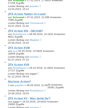
von
Schrompf
»
27.02.2023, 17:48
33
Antworten
17159
Zugriffe
Letzter Beitrag
von
joeydee
14.04.2023, 15:12
ZFX-Action Twitter-Account
von
Schrompf
»
07.01.2023, 21:08
8
Antworten
7099
Zugriffe
Letzter Beitrag
von
Chromanoid
19.01.2023, 11:44
ZFX Action XIX - GBJAM7
von
RustySpoon
»
06.08.2019, 10:19
10
Antworten
9922
Zugriffe
Letzter Beitrag
von
Magister
25.08.2019, 14:44
ZFX Action XVIII
von
xq
»
02.05.2019, 13:59
26
Antworten
16859
Zugriffe
Letzter Beitrag
von
joeydee
02.07.2019, 07:10
ZFX Action XVII
von
RustySpoon
»
29.10.2018, 11:48
20
Antworten
17727
Zugriffe
Letzter Beitrag
von
joggel
01.12.2018, 09:03
Nächste Action?
36
Antworten
von
joeydee
»
09.06.2018, 11:49
26381
Zugriffe
Letzter Beitrag
von
RustySpoon
10.08.2018, 19:03
ZFX Action XV - Was denkt Ihr?
von
joggel
»
16.03.2018, 19:04
43
Antworten
23693
Zugriffe
Letzter Beitrag
von
joeydee