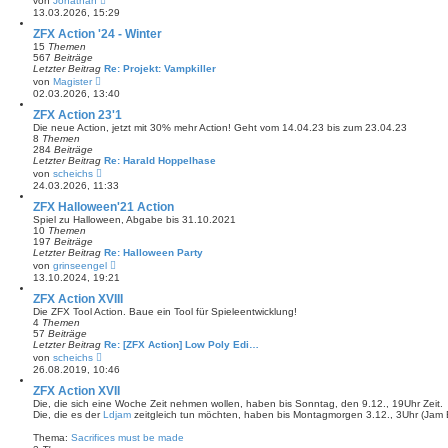
von
Jonathan
e
e
13.03.2026, 15:29
i
u
t
e
ZFX Action '24 - Winter
r
s
15
Themen
a
t
567
Beiträge
g
e
Letzter Beitrag
Re: Projekt: Vampkiller
r
N
von
Magister
B
e
02.03.2026, 13:40
e
u
i
e
ZFX Action 23'1
t
s
Die neue Action, jetzt mit 30% mehr Action! Geht vom 14.04.23 bis zum 23.04.23
r
t
8
Themen
a
e
284
Beiträge
g
r
Letzter Beitrag
Re: Harald Hoppelhase
B
N
von
scheichs
e
e
24.03.2026, 11:33
i
u
t
e
ZFX Halloween'21 Action
r
s
Spiel zu Halloween, Abgabe bis 31.10.2021
a
t
10
Themen
g
e
197
Beiträge
r
Letzter Beitrag
Re: Halloween Party
B
N
von
grinseengel
e
e
13.10.2024, 19:21
i
u
t
e
ZFX Action XVIII
r
s
Die ZFX Tool Action. Baue ein Tool für Spieleentwicklung!
a
t
4
Themen
g
e
57
Beiträge
r
Letzter Beitrag
Re: [ZFX Action] Low Poly Edi…
B
N
von
scheichs
e
e
26.08.2019, 10:46
i
u
t
e
ZFX Action XVII
r
s
Die, die sich eine Woche Zeit nehmen wollen, haben bis Sonntag, den 9.12., 19Uhr Zeit.
a
t
Die, die es der
Ldjam
zeitgleich tun möchten, haben bis Montagmorgen 3.12., 3Uhr (Jam 
g
e
r
Thema:
Sacrifices must be made
B