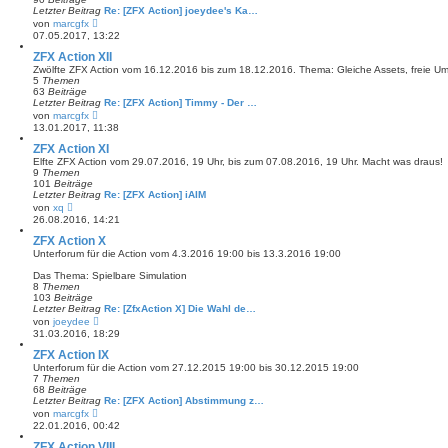
r
Letzter Beitrag
Re: [ZFX Action] joeydee's Ka…
B
N
von
marcgfx
e
e
07.05.2017, 13:22
i
u
t
e
ZFX Action XII
r
s
Zwölfte ZFX Action vom 16.12.2016 bis zum 18.12.2016. Thema: Gleiche Assets, freie U
a
t
5
Themen
g
e
63
Beiträge
r
Letzter Beitrag
Re: [ZFX Action] Timmy - Der …
B
N
von
marcgfx
e
e
13.01.2017, 11:38
i
u
t
e
ZFX Action XI
r
s
Elfte ZFX Action vom 29.07.2016, 19 Uhr, bis zum 07.08.2016, 19 Uhr. Macht was draus!
a
t
9
Themen
g
e
101
Beiträge
r
Letzter Beitrag
Re: [ZFX Action] iAIM
B
N
von
xq
e
e
26.08.2016, 14:21
i
u
t
e
ZFX Action X
r
s
Unterforum für die Action vom 4.3.2016 19:00 bis 13.3.2016 19:00
a
t
g
e
Das Thema: Spielbare Simulation
r
8
Themen
B
103
Beiträge
e
Letzter Beitrag
Re: [ZfxAction X] Die Wahl de…
i
N
von
joeydee
t
e
31.03.2016, 18:29
r
u
a
e
ZFX Action IX
g
s
Unterforum für die Action vom 27.12.2015 19:00 bis 30.12.2015 19:00
t
7
Themen
e
68
Beiträge
r
Letzter Beitrag
Re: [ZFX Action] Abstimmung z…
B
N
von
marcgfx
e
e
22.01.2016, 00:42
i
u
t
e
ZFX Action VIII