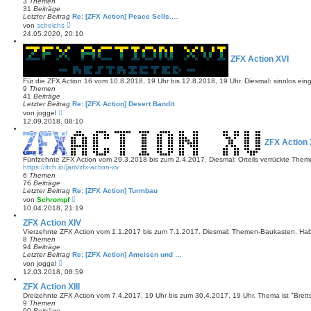
3
Themen
e
31
Beiträge
i
Letzter Beitrag
Re: [ZFX Action] Peace Sells.…
t
N
von
scheichs
r
e
24.05.2020, 20:10
a
u
g
e
s
ZFX Action XVI
t
e
r
Für die ZFX Action 16 vom 10.8.2018, 19 Uhr bis 12.8.2018, 19 Uhr. Diesmal: sinnlos ei
B
9
Themen
e
41
Beiträge
i
Letzter Beitrag
Re: [ZFX Action] Desert Bandit
t
N
von
joggel
r
e
12.09.2018, 08:10
a
u
g
e
s
ZFX Action
t
e
Fünfzehnte ZFX Action vom 29.3.2018 bis zum 2.4.2017. Diesmal: Orteils verrückte Th
r
https://itch.io/jam/zfx-action-xv
B
6
Themen
e
76
Beiträge
i
Letzter Beitrag
Re: [ZFX Action] Turmbau
t
N
von
Schrompf
r
e
10.04.2018, 21:19
a
u
g
e
ZFX Action XIV
s
Vierzehnte ZFX Action vom 1.1.2017 bis zum 7.1.2017. Diesmal: Themen-Baukasten. Ha
t
8
Themen
e
94
Beiträge
r
Letzter Beitrag
Re: [ZFX Action] Ameisen und …
B
N
von
joggel
e
e
12.03.2018, 08:59
i
u
t
e
ZFX Action XIII
r
s
Dreizehnte ZFX Action vom 7.4.2017, 19 Uhr bis zum 30.4.2017, 19 Uhr. Thema ist "Brettsp
a
t
9
Themen
g
e
90
Beiträge