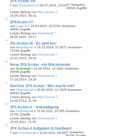
ZFX-Action VIII
37
Antworten
von
RustySpoon
»
08.07.2015, 23:02
45818
Zugriffe
Letzter Beitrag
von
Max Gooroo
18.09.2015, 09:41
ZFXAction #7
von
Laguna
»
19.03.2015, 22:07
42
Antworten
45690
Zugriffe
Letzter Beitrag
von
GameDevR
09.05.2015, 18:17
Zfx-Action #6 - Es geht los!
von
RustySpoon
»
16.12.2014, 17:30
72
Antworten
72159
Zugriffe
Letzter Beitrag
von
Chromanoid
23.01.2015, 19:50
Neue ZFX Action - ein Wochenende
von
Schrompf
»
11.09.2014, 12:18
42
Antworten
45658
Zugriffe
Letzter Beitrag
von
Chromanoid
17.10.2014, 19:26
Nächste ZFX Action - Wer macht mit?
von
Chromanoid
»
30.08.2010, 12:29
45
Antworten
84833
Zugriffe
Letzter Beitrag
von
Blue Cobold
14.04.2013, 21:09
ZFX Action 4 ~ Ankündigung
von
Chromanoid
»
15.02.2011, 22:35
0
Antworten
11782
Zugriffe
Letzter Beitrag
von
Chromanoid
15.02.2011, 22:35
ZFX Action 4 Aufgaben-Schnellwahl
27
Antworten
von
Chromanoid
»
11.02.2011, 09:46
39706
Zugriffe