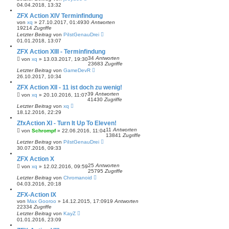
04.04.2018, 13:32
ZFX Action XIV Terminfindung
von
xq
»
27.10.2017, 01:49
30
Antworten
19214
Zugriffe
Letzter Beitrag
von
PiIstGenauDrei
01.01.2018, 13:07
ZFX Action XIII - Terminfindung
34
Antworten
von
xq
»
13.03.2017, 19:30
23683
Zugriffe
Letzter Beitrag
von
GameDevR
26.10.2017, 10:34
ZFX Action XII - 11 ist doch zu wenig!
39
Antworten
von
xq
»
20.10.2016, 11:07
41430
Zugriffe
Letzter Beitrag
von
xq
18.12.2016, 22:29
ZfxAction XI - Turn It Up To Eleven!
11
Antworten
von
Schrompf
»
22.06.2016, 11:04
13841
Zugriffe
Letzter Beitrag
von
PiIstGenauDrei
30.07.2016, 09:33
ZFX Action X
25
Antworten
von
xq
»
12.02.2016, 09:59
25795
Zugriffe
Letzter Beitrag
von
Chromanoid
04.03.2016, 20:18
ZFX-Action IX
von
Max Gooroo
»
14.12.2015, 17:09
19
Antworten
22334
Zugriffe
Letzter Beitrag
von
KayZ
01.01.2016, 23:09