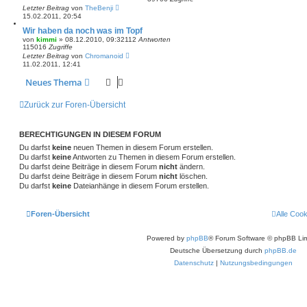
Letzter Beitrag
von
TheBenji
15.02.2011, 20:54
Wir haben da noch was im Topf
von
kimmi
»
08.12.2010, 09:32
112
Antworten
115016
Zugriffe
Letzter Beitrag
von
Chromanoid
11.02.2011, 12:41
Neues Thema
Zurück zur Foren-Übersicht
BERECHTIGUNGEN IN DIESEM FORUM
Du darfst
keine
neuen Themen in diesem Forum erstellen.
Du darfst
keine
Antworten zu Themen in diesem Forum erstellen.
Du darfst deine Beiträge in diesem Forum
nicht
ändern.
Du darfst deine Beiträge in diesem Forum
nicht
löschen.
Du darfst
keine
Dateianhänge in diesem Forum erstellen.
Foren-Übersicht
Alle Coo
Powered by
phpBB
® Forum Software © phpBB Lim
Deutsche Übersetzung durch
phpBB.de
Datenschutz
|
Nutzungsbedingungen