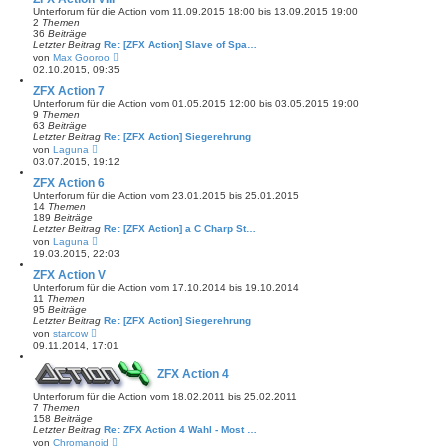
r
s
Unterforum für die Action vom 11.09.2015 18:00 bis 13.09.2015 19:00
a
t
2
Themen
g
e
36
Beiträge
r
Letzter Beitrag
Re: [ZFX Action] Slave of Spa…
B
N
von
Max Gooroo
e
e
02.10.2015, 09:35
i
u
t
e
ZFX Action 7
r
s
Unterforum für die Action vom 01.05.2015 12:00 bis 03.05.2015 19:00
a
t
9
Themen
g
e
63
Beiträge
r
Letzter Beitrag
Re: [ZFX Action] Siegerehrung
B
N
von
Laguna
e
e
03.07.2015, 19:12
i
u
t
e
ZFX Action 6
r
s
Unterforum für die Action vom 23.01.2015 bis 25.01.2015
a
t
14
Themen
g
e
189
Beiträge
r
Letzter Beitrag
Re: [ZFX Action] a C Charp St…
B
N
von
Laguna
e
e
19.03.2015, 22:03
i
u
t
e
ZFX Action V
r
s
Unterforum für die Action vom 17.10.2014 bis 19.10.2014
a
t
11
Themen
g
e
95
Beiträge
r
Letzter Beitrag
Re: [ZFX Action] Siegerehrung
B
N
von
starcow
e
e
09.11.2014, 17:01
i
u
t
e
r
ZFX Action 4
s
a
t
g
Unterforum für die Action vom 18.02.2011 bis 25.02.2011
e
7
Themen
r
158
Beiträge
B
Letzter Beitrag
e
Re: ZFX Action 4 Wahl - Most …
N
i
von
Chromanoid