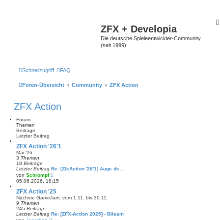
ZFX + Developia
Die deutsche Spieleentwickler-Community
(seit 1999).
Schnellzugriff
FAQ
Foren-Übersicht
Community
ZFX Action
ZFX Action
Forum
Themen
Beiträge
Letzter Beitrag
ZFX Action '26'1
Mai '26
3
Themen
18
Beiträge
Letzter Beitrag
Re: [ZfxAction '26'1] Auge de…
N
von
Schrompf
e
05.06.2026, 18:15
u
e
ZFX Action '25
s
Nächste GameJam, vom 1.11. bis 30.11.
t
9
Themen
e
245
Beiträge
r
Letzter Beitrag
Re: [ZFX-Action 2025] - Bileam
B
N