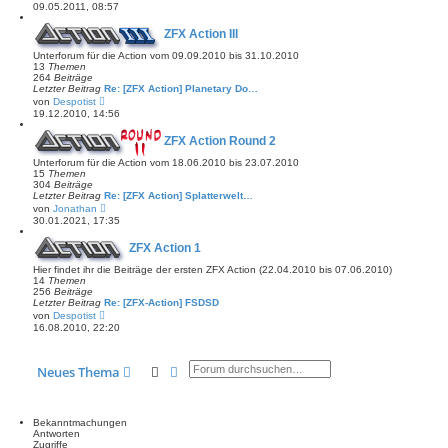
e
t
09.05.2011, 08:57
u
r
e
a
ZFX Action III
s
g
t
Unterforum für die Action vom 09.09.2010 bis 31.10.2010
e
13
Themen
r
264
Beiträge
B
Letzter Beitrag
Re: [ZFX Action] Planetary Do…
e
N
von
Despotist
i
e
t
19.12.2010, 14:56
u
r
e
a
ZFX Action Round 2
s
g
t
Unterforum für die Action vom 18.06.2010 bis 23.07.2010
e
15
Themen
r
304
Beiträge
B
Letzter Beitrag
Re: [ZFX Action] Splatterwelt…
e
N
von
Jonathan
i
e
t
30.01.2021, 17:35
u
r
e
a
ZFX Action 1
s
g
t
Hier findet ihr die Beiträge der ersten ZFX Action (22.04.2010 bis 07.06.2010)
e
14
Themen
r
256
Beiträge
B
Letzter Beitrag
Re: [ZFX-Action] FSDSD
e
N
von
Despotist
i
e
t
16.08.2010, 22:20
u
r
e
a
s
g
t
Suche
Erweiterte Suche
Neues Thema
e
r
B
e
Bekanntmachungen
i
Antworten
t
Zugriffe
r