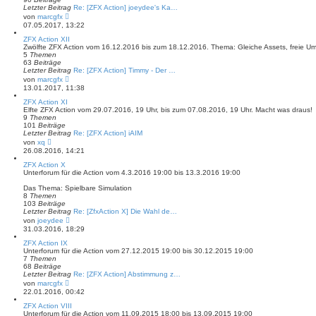
r
Letzter Beitrag
Re: [ZFX Action] joeydee's Ka…
B
N
von
marcgfx
e
e
07.05.2017, 13:22
i
u
t
e
ZFX Action XII
r
s
Zwölfte ZFX Action vom 16.12.2016 bis zum 18.12.2016. Thema: Gleiche Assets, freie U
a
t
5
Themen
g
e
63
Beiträge
r
Letzter Beitrag
Re: [ZFX Action] Timmy - Der …
B
N
von
marcgfx
e
e
13.01.2017, 11:38
i
u
t
e
ZFX Action XI
r
s
Elfte ZFX Action vom 29.07.2016, 19 Uhr, bis zum 07.08.2016, 19 Uhr. Macht was draus!
a
t
9
Themen
g
e
101
Beiträge
r
Letzter Beitrag
Re: [ZFX Action] iAIM
B
N
von
xq
e
e
26.08.2016, 14:21
i
u
t
e
ZFX Action X
r
s
Unterforum für die Action vom 4.3.2016 19:00 bis 13.3.2016 19:00
a
t
g
e
Das Thema: Spielbare Simulation
r
8
Themen
B
103
Beiträge
e
Letzter Beitrag
Re: [ZfxAction X] Die Wahl de…
i
N
von
joeydee
t
e
31.03.2016, 18:29
r
u
a
e
ZFX Action IX
g
s
Unterforum für die Action vom 27.12.2015 19:00 bis 30.12.2015 19:00
t
7
Themen
e
68
Beiträge
r
Letzter Beitrag
Re: [ZFX Action] Abstimmung z…
B
N
von
marcgfx
e
e
22.01.2016, 00:42
i
u
t
e
ZFX Action VIII
r
s
Unterforum für die Action vom 11.09.2015 18:00 bis 13.09.2015 19:00