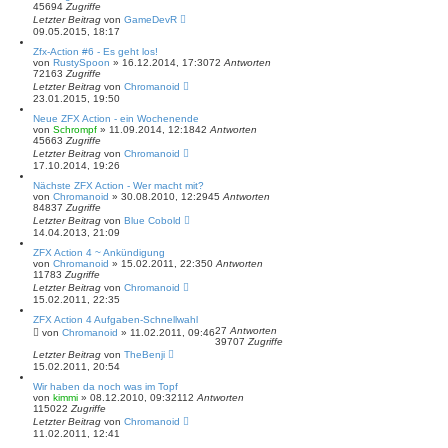
45694
Zugriffe
Letzter Beitrag
von
GameDevR
09.05.2015, 18:17
Zfx-Action #6 - Es geht los!
von
RustySpoon
»
16.12.2014, 17:30
72
Antworten
72163
Zugriffe
Letzter Beitrag
von
Chromanoid
23.01.2015, 19:50
Neue ZFX Action - ein Wochenende
von
Schrompf
»
11.09.2014, 12:18
42
Antworten
45663
Zugriffe
Letzter Beitrag
von
Chromanoid
17.10.2014, 19:26
Nächste ZFX Action - Wer macht mit?
von
Chromanoid
»
30.08.2010, 12:29
45
Antworten
84837
Zugriffe
Letzter Beitrag
von
Blue Cobold
14.04.2013, 21:09
ZFX Action 4 ~ Ankündigung
von
Chromanoid
»
15.02.2011, 22:35
0
Antworten
11783
Zugriffe
Letzter Beitrag
von
Chromanoid
15.02.2011, 22:35
ZFX Action 4 Aufgaben-Schnellwahl
27
Antworten
von
Chromanoid
»
11.02.2011, 09:46
39707
Zugriffe
Letzter Beitrag
von
TheBenji
15.02.2011, 20:54
Wir haben da noch was im Topf
von
kimmi
»
08.12.2010, 09:32
112
Antworten
115022
Zugriffe
Letzter Beitrag
von
Chromanoid
11.02.2011, 12:41