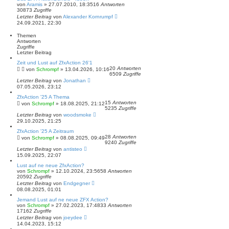
e
von
Aramis
»
27.07.2010, 18:35
16
Antworten
S
30873
Zugriffe
u
Letzter Beitrag
von
Alexander Kornrumpf
c
24.09.2021, 22:30
h
e
Themen
Antworten
Zugriffe
Letzter Beitrag
Zeit und Lust auf ZfxAction 26'1
20
Antworten
von
Schrompf
»
13.04.2026, 10:16
6509
Zugriffe
Letzter Beitrag
von
Jonathan
07.05.2026, 23:12
ZfxAction '25 A Thema
15
Antworten
von
Schrompf
»
18.08.2025, 21:12
5235
Zugriffe
Letzter Beitrag
von
woodsmoke
29.10.2025, 21:25
ZfxAction '25 A Zeitraum
28
Antworten
von
Schrompf
»
08.08.2025, 09:49
9240
Zugriffe
Letzter Beitrag
von
antisteo
15.09.2025, 22:07
Lust auf ne neue ZfxAction?
von
Schrompf
»
12.10.2024, 23:56
58
Antworten
20592
Zugriffe
Letzter Beitrag
von
Endgegner
08.08.2025, 01:01
Jemand Lust auf ne neue ZFX Action?
von
Schrompf
»
27.02.2023, 17:48
33
Antworten
17162
Zugriffe
Letzter Beitrag
von
joeydee
14.04.2023, 15:12