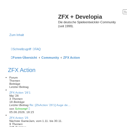
ZFX + Developia
Die deutsche Spieleentwickler-Community
(seit 1999).
Zum Inhalt
Schnellzugriff
FAQ
Foren-Übersicht
Community
ZFX Action
ZFX Action
Forum
Themen
Beiträge
Letzter Beitrag
ZFX Action '26'1
Mai '26
3
Themen
18
Beiträge
Letzter Beitrag
Re: [ZfxAction '26'1] Auge de…
N
von
Schrompf
e
05.06.2026, 18:15
u
e
ZFX Action '25
s
Nächste GameJam, vom 1.11. bis 30.11.
t
9
Themen
e