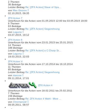
a
t
2
Themen
g
e
36
Beiträge
r
Letzter Beitrag
Re: [ZFX Action] Slave of Spa…
B
N
von
Max Gooroo
e
e
02.10.2015, 09:35
i
u
t
e
ZFX Action 7
r
s
Unterforum für die Action vom 01.05.2015 12:00 bis 03.05.2015 19:00
a
t
9
Themen
g
e
63
Beiträge
r
Letzter Beitrag
Re: [ZFX Action] Siegerehrung
B
N
von
Laguna
e
e
03.07.2015, 19:12
i
u
t
e
ZFX Action 6
r
s
Unterforum für die Action vom 23.01.2015 bis 25.01.2015
a
t
14
Themen
g
e
189
Beiträge
r
Letzter Beitrag
Re: [ZFX Action] a C Charp St…
B
N
von
Laguna
e
e
19.03.2015, 22:03
i
u
t
e
ZFX Action V
r
s
Unterforum für die Action vom 17.10.2014 bis 19.10.2014
a
t
11
Themen
g
e
95
Beiträge
r
Letzter Beitrag
Re: [ZFX Action] Siegerehrung
B
N
von
starcow
e
e
09.11.2014, 17:01
i
u
t
e
r
s
ZFX Action 4
a
t
g
Unterforum für die Action vom 18.02.2011 bis 25.02.2011
e
7
Themen
r
158
Beiträge
B
Letzter Beitrag
e
Re: ZFX Action 4 Wahl - Most …
N
i
von
Chromanoid
e
t
09.05.2011, 08:57
u
r