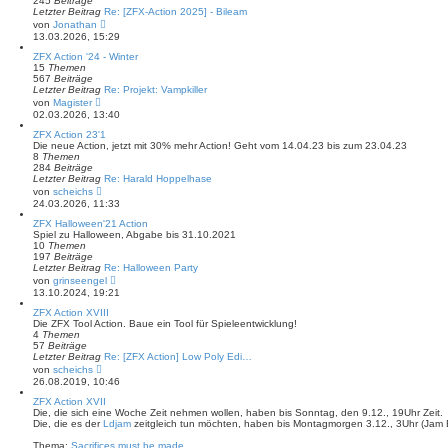
245
Beiträge
r
Letzter Beitrag
Re: [ZFX-Action 2025] - Bileam
B
N
von
Jonathan
e
e
13.03.2026, 15:29
i
u
t
e
ZFX Action '24 - Winter
r
s
15
Themen
a
t
567
Beiträge
g
e
Letzter Beitrag
Re: Projekt: Vampkiller
r
N
von
Magister
B
e
02.03.2026, 13:40
e
u
i
e
ZFX Action 23'1
t
s
Die neue Action, jetzt mit 30% mehr Action! Geht vom 14.04.23 bis zum 23.04.23
r
t
8
Themen
a
e
284
Beiträge
g
r
Letzter Beitrag
Re: Harald Hoppelhase
B
N
von
scheichs
e
e
24.03.2026, 11:33
i
u
t
e
ZFX Halloween'21 Action
r
s
Spiel zu Halloween, Abgabe bis 31.10.2021
a
t
10
Themen
g
e
197
Beiträge
r
Letzter Beitrag
Re: Halloween Party
B
N
von
grinseengel
e
e
13.10.2024, 19:21
i
u
t
e
ZFX Action XVIII
r
s
Die ZFX Tool Action. Baue ein Tool für Spieleentwicklung!
a
t
4
Themen
g
e
57
Beiträge
r
Letzter Beitrag
Re: [ZFX Action] Low Poly Edi…
B
N
von
scheichs
e
e
26.08.2019, 10:46
i
u
t
e
ZFX Action XVII
r
s
Die, die sich eine Woche Zeit nehmen wollen, haben bis Sonntag, den 9.12., 19Uhr Zeit.
a
t
Die, die es der
Ldjam
zeitgleich tun möchten, haben bis Montagmorgen 3.12., 3Uhr (Jam 
g
e
r
Thema:
Sacrifices must be made