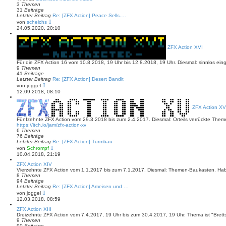
B
3
Themen
e
31
Beiträge
i
Letzter Beitrag
Re: [ZFX Action] Peace Sells.…
t
N
von
scheichs
r
e
24.05.2020, 20:10
a
u
g
e
s
ZFX Action XVI
t
e
r
Für die ZFX Action 16 vom 10.8.2018, 19 Uhr bis 12.8.2018, 19 Uhr. Diesmal: sinnlos ei
B
9
Themen
e
41
Beiträge
i
Letzter Beitrag
Re: [ZFX Action] Desert Bandit
t
N
von
joggel
r
e
12.09.2018, 08:10
a
u
g
e
s
ZFX Action XV
t
e
Fünfzehnte ZFX Action vom 29.3.2018 bis zum 2.4.2017. Diesmal: Orteils verrückte Th
r
https://itch.io/jam/zfx-action-xv
B
6
Themen
e
76
Beiträge
i
Letzter Beitrag
Re: [ZFX Action] Turmbau
t
N
von
Schrompf
r
e
10.04.2018, 21:19
a
u
g
e
ZFX Action XIV
s
Vierzehnte ZFX Action vom 1.1.2017 bis zum 7.1.2017. Diesmal: Themen-Baukasten. Ha
t
8
Themen
e
94
Beiträge
r
Letzter Beitrag
Re: [ZFX Action] Ameisen und …
B
N
von
joggel
e
e
12.03.2018, 08:59
i
u
t
e
ZFX Action XIII
r
s
Dreizehnte ZFX Action vom 7.4.2017, 19 Uhr bis zum 30.4.2017, 19 Uhr. Thema ist "Brettsp
a
t
9
Themen
g
e
90
Beiträge