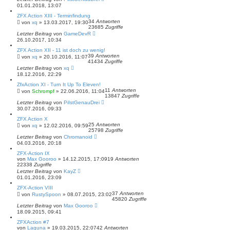
01.01.2018, 13:07
ZFX Action XIII - Terminfindung
34
Antworten
von
xq
»
13.03.2017, 19:30
23685
Zugriffe
Letzter Beitrag
von
GameDevR
26.10.2017, 10:34
ZFX Action XII - 11 ist doch zu wenig!
39
Antworten
von
xq
»
20.10.2016, 11:07
41434
Zugriffe
Letzter Beitrag
von
xq
18.12.2016, 22:29
ZfxAction XI - Turn It Up To Eleven!
11
Antworten
von
Schrompf
»
22.06.2016, 11:04
13847
Zugriffe
Letzter Beitrag
von
PiIstGenauDrei
30.07.2016, 09:33
ZFX Action X
25
Antworten
von
xq
»
12.02.2016, 09:59
25798
Zugriffe
Letzter Beitrag
von
Chromanoid
04.03.2016, 20:18
ZFX-Action IX
von
Max Gooroo
»
14.12.2015, 17:09
19
Antworten
22338
Zugriffe
Letzter Beitrag
von
KayZ
01.01.2016, 23:09
ZFX-Action VIII
37
Antworten
von
RustySpoon
»
08.07.2015, 23:02
45820
Zugriffe
Letzter Beitrag
von
Max Gooroo
18.09.2015, 09:41
ZFXAction #7
von
Laguna
»
19.03.2015, 22:07
42
Antworten