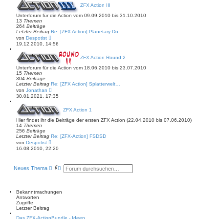
e
a
ZFX Action III
s
g
t
Unterforum für die Action vom 09.09.2010 bis 31.10.2010
e
13
Themen
r
264
Beiträge
B
Letzter Beitrag
Re: [ZFX Action] Planetary Do…
e
N
von
Despotist
i
e
t
19.12.2010, 14:56
u
r
e
a
ZFX Action Round 2
s
g
t
Unterforum für die Action vom 18.06.2010 bis 23.07.2010
e
15
Themen
r
304
Beiträge
B
Letzter Beitrag
Re: [ZFX Action] Splatterwelt…
e
N
von
Jonathan
i
e
t
30.01.2021, 17:35
u
r
e
a
ZFX Action 1
s
g
t
Hier findet ihr die Beiträge der ersten ZFX Action (22.04.2010 bis 07.06.2010)
e
14
Themen
r
256
Beiträge
B
Letzter Beitrag
Re: [ZFX-Action] FSDSD
e
N
von
Despotist
i
e
t
16.08.2010, 22:20
u
r
e
a
s
g
S
E
Neues Thema
t
u
r
e
c
w
r
B
h
e
e
e
i
Bekanntmachungen
i
t
Antworten
t
e
Zugriffe
r
r
Letzter Beitrag
a
t
g
Das ZFX-ActionBundle - Ideen