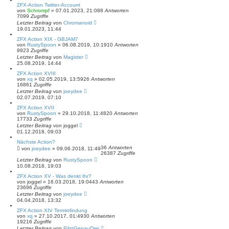
ZFX-Action Twitter-Account
von
Schrompf
»
07.01.2023, 21:08
8
Antworten
7099
Zugriffe
Letzter Beitrag
von
Chromanoid
19.01.2023, 11:44
ZFX Action XIX - GBJAM7
von
RustySpoon
»
06.08.2019, 10:19
10
Antworten
9923
Zugriffe
Letzter Beitrag
von
Magister
25.08.2019, 14:44
ZFX Action XVIII
von
xq
»
02.05.2019, 13:59
26
Antworten
16861
Zugriffe
Letzter Beitrag
von
joeydee
02.07.2019, 07:10
ZFX Action XVII
von
RustySpoon
»
29.10.2018, 11:48
20
Antworten
17733
Zugriffe
Letzter Beitrag
von
joggel
01.12.2018, 09:03
Nächste Action?
36
Antworten
von
joeydee
»
09.06.2018, 11:49
26387
Zugriffe
Letzter Beitrag
von
RustySpoon
10.08.2018, 19:03
ZFX Action XV - Was denkt Ihr?
von
joggel
»
16.03.2018, 19:04
43
Antworten
23696
Zugriffe
Letzter Beitrag
von
joeydee
04.04.2018, 13:32
ZFX Action XIV Terminfindung
von
xq
»
27.10.2017, 01:49
30
Antworten
19216
Zugriffe
Letzter Beitrag
von
PiIstGenauDrei