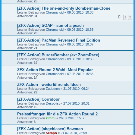
Antworten:
25
[ZFX Action] The one-and-only Bomberman-Clone
Letzter Beitrag von
Chromanoid
«
09.08.2010, 10:38
Antworten:
31
1
2
[ZFX-Action] SOAP - sun of a peach
Letzter Beitrag von
Chromanoid
«
09.08.2010, 10:38
Antworten:
28
[ZFX-Action] PacMan Reversed Final Edition
Letzter Beitrag von
Chromanoid
«
09.08.2010, 10:37
Antworten:
21
[ZFX Action] BurgerBomber (ex: ZoomRace)
Letzter Beitrag von
Chromanoid
«
09.08.2010, 10:35
Antworten:
19
ZFX Action Round 2 Wahl: Most Popular
Letzter Beitrag von
Chromanoid
«
07.08.2010, 15:35
Antworten:
14
ZFX Action - weiterführende Ideen
Letzter Beitrag von
Zudomon
«
31.07.2010, 06:24
Antworten:
29
[ZFX-Action] Corridoor
Letzter Beitrag von
Despotist
«
27.07.2010, 20:31
Antworten:
16
Preisstiftungen für die ZFX Action Round 2
Letzter Beitrag von
kimmi
«
26.07.2010, 15:58
Antworten:
3
[ZFX Action] [abgeblasen] Bowman
Letzter Beitrag von
Seraph
«
21.07.2010, 23:59