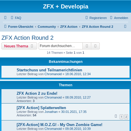
ZFX + Developia
FAQ
Registrieren
Anmelden
S
Foren-Übersicht
Community
ZFX Action
ZFX Action Round 2
u
ZFX Action Round 2
c
Suche
Erweiterte Suche
Neues Thema
h
14 Themen • Seite
1
von
1
e
Bekanntmachungen
Startschuss und Teilnamerichtlinien
Letzter Beitrag von
Chromanoid
«
18.06.2010, 12:34
Themen
ZFX Action 2 zu Ende!
Letzter Beitrag von
Chromanoid
«
08.09.2010, 12:27
Antworten:
3
[ZFX Action] Splatterwelten
Letzter Beitrag von
Jonathan
«
30.01.2021, 17:35
Antworten:
54
1
2
[ZFX-Action] M.O.Z.G! - My Own Zombie Game!
Letzter Beitrag von
Chromanoid
«
09.08.2010, 10:39