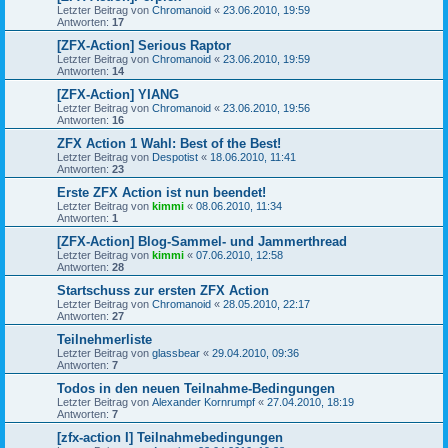
Letzter Beitrag von
Chromanoid
«
23.06.2010, 19:59
Antworten:
17
[ZFX-Action] Serious Raptor
Letzter Beitrag von
Chromanoid
«
23.06.2010, 19:59
Antworten:
14
[ZFX-Action] YIANG
Letzter Beitrag von
Chromanoid
«
23.06.2010, 19:56
Antworten:
16
ZFX Action 1 Wahl: Best of the Best!
Letzter Beitrag von
Despotist
«
18.06.2010, 11:41
Antworten:
23
Erste ZFX Action ist nun beendet!
Letzter Beitrag von
kimmi
«
08.06.2010, 11:34
Antworten:
1
[ZFX-Action] Blog-Sammel- und Jammerthread
Letzter Beitrag von
kimmi
«
07.06.2010, 12:58
Antworten:
28
Startschuss zur ersten ZFX Action
Letzter Beitrag von
Chromanoid
«
28.05.2010, 22:17
Antworten:
27
Teilnehmerliste
Letzter Beitrag von
glassbear
«
29.04.2010, 09:36
Antworten:
7
Todos in den neuen Teilnahme-Bedingungen
Letzter Beitrag von
Alexander Kornrumpf
«
27.04.2010, 18:19
Antworten:
7
[zfx-action I] Teilnahmebedingungen