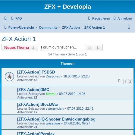
ZFX + Developia
FAQ
Registrieren
Anmelden
S
Foren-Übersicht
Community
ZFX Action
ZFX Action 1
u
ZFX Action 1
c
Suche
Erweiterte Suche
Neues Thema
h
14 Themen • Seite
1
von
1
e
Themen
[ZFX-Action] FSDSD
Letzter Beitrag von
Despotist
«
16.08.2010, 22:20
Antworten:
43
1
2
[ZFX-Action]DMC
Letzter Beitrag von
kimmi
«
09.07.2010, 14:08
Antworten:
21
[ZFXAction] BlockWar
Letzter Beitrag von
zwergmulch
«
07.07.2010, 22:45
Antworten:
17
[ZFX-Action] Q-Shooter Entwicklungsblog
Letzter Beitrag von
glassbear
«
24.06.2010, 09:27
Antworten:
21
[ZFX-Action]Perplex