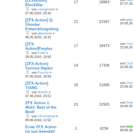
[ZFXAction]
von
zwe
17
18963
07.07.20
BlockWar
von
zwergmulch
»
07.06.2010, 20:42
[ZFX-Action] Q-
von
glas
21
21587
24.06.20
Shooter
Entwicklungsblog
von
glassbear
»
06.05.2010, 19:41
[ZFX-
von
Chr
17
18473
23.06.20
Action]Perplex
von
Frekl
»
28.05.2010, 19:50
[ZFX-Action]
von
Chr
14
17106
23.06.20
Serious Raptor
von
Psycho
»
07.06.2010, 18:05
[ZFX-Action]
von
Chr
16
21686
23.06.20
YIANG
von
Aramis
»
07.06.2010, 23:51
ZFX Action 1
von
Desp
23
32505
18.06.20
Wahl: Best of the
Best!
von
Chromanoid
»
08.06.2010, 12:52
Erste ZFX Action
von
kim
1
6259
08.06.20
ist nun beendet!