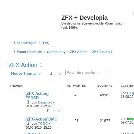
ZFX + Developia
Die deutsche Spieleentwickler-Community
(seit 1999).
Schnellzugriff
FAQ
Foren-Übersicht
Community
ZFX Action
ZFX Action 1
ZFX Action 1
Suche
Erweiterte Suche
Neues Thema
THEMEN
ANTWORTEN
ZUGRIFFE
LETZTER
[ZFX-Action]
von
Desp
43
49962
16.08.20
FSDSD
von
Despotist
»
30.05.2010, 22:03
1
2
[ZFX-Action]DMC
von
kim
21
21877
09.07.20
von
TGGC
»
30.05.2010, 15:20