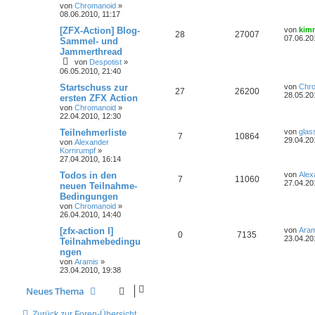
von
Chromanoid
»
08.06.2010, 11:17
[ZFX-Action] Blog-
von
kim
28
27007
07.06.20
Sammel- und
Jammerthread
von
Despotist
»
06.05.2010, 21:40
Startschuss zur
von
Chr
27
26200
28.05.20
ersten ZFX Action
von
Chromanoid
»
22.04.2010, 12:30
Teilnehmerliste
von
glas
7
10864
29.04.20
von
Alexander
Kornrumpf
»
27.04.2010, 16:14
Todos in den
von
Alex
7
11060
27.04.20
neuen Teilnahme-
Bedingungen
von
Chromanoid
»
26.04.2010, 14:40
[zfx-action I]
von
Aram
0
7135
23.04.20
Teilnahmebedingu
ngen
von
Aramis
»
23.04.2010, 19:38
Neues Thema
Zurück zur Foren-Übersicht