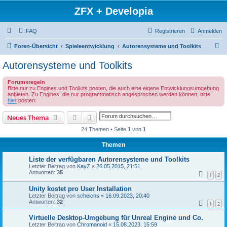
ZFX + Developia
FAQ
Registrieren
Anmelden
S
Foren-Übersicht
Spieleentwicklung
Autorensysteme und Toolkits
u
Autorensysteme und Toolkits
c
Forumsregeln
h
Bitte nur zu Engines und Toolkits posten, die auch eine eigene Entwicklungsumgebung
anbieten. Zu Engines, die nur programmatisch angesprochen werden können, bitte
e
hier
posten.
Suche
Erweiterte Suche
Neues Thema
24 Themen • Seite
1
von
1
Themen
Liste der verfügbaren Autorensysteme und Toolkits
Letzter Beitrag von
KayZ
«
26.05.2015, 21:51
Antworten:
35
1
2
Unity kostet pro User Installation
Letzter Beitrag von
scheichs
«
16.09.2023, 20:40
Antworten:
32
1
2
Virtuelle Desktop-Umgebung für Unreal Engine und Co.
Letzter Beitrag von
Chromanoid
«
15.08.2023, 15:59