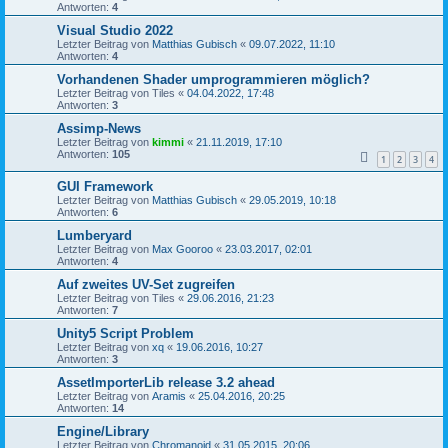
Antworten:
4
Visual Studio 2022
Letzter Beitrag von
Matthias Gubisch
«
09.07.2022, 11:10
Antworten:
4
Vorhandenen Shader umprogrammieren möglich?
Letzter Beitrag von
Tiles
«
04.04.2022, 17:48
Antworten:
3
Assimp-News
Letzter Beitrag von
kimmi
«
21.11.2019, 17:10
Antworten:
105
1
2
3
4
GUI Framework
Letzter Beitrag von
Matthias Gubisch
«
29.05.2019, 10:18
Antworten:
6
Lumberyard
Letzter Beitrag von
Max Gooroo
«
23.03.2017, 02:01
Antworten:
4
Auf zweites UV-Set zugreifen
Letzter Beitrag von
Tiles
«
29.06.2016, 21:23
Antworten:
7
Unity5 Script Problem
Letzter Beitrag von
xq
«
19.06.2016, 10:27
Antworten:
3
AssetImporterLib release 3.2 ahead
Letzter Beitrag von
Aramis
«
25.04.2016, 20:25
Antworten:
14
Engine/Library
Letzter Beitrag von
Chromanoid
«
31.05.2015, 20:06