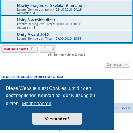
Newby-Fragen zu Skeletal Animation
Letzter Beitrag von
ponx
«
22.10.2010, 14:19
Antworten:
4
Unity 3 veröffentlicht
Letzter Beitrag von
Tiles
«
30.09.2010, 10:03
Antworten:
4
Unity Award 2010
Letzter Beitrag von
Tiles
«
09.09.2010, 13:58
Neues Thema
24 Themen • Seite
1
von
1
Gehe zu
BERECHTIGUNGEN IN DIESEM FORUM
Du darfst
keine
neuen Themen in diesem Forum erstellen.
Du darfst
keine
Antworten zu Themen in diesem Forum erstellen.
Diese Website nutzt Cookies, um dir den
Du darfst deine Beiträge in diesem Forum
nicht
ändern.
bestmöglichen Komfort bei der Nutzung zu
Du darfst deine Beiträge in diesem Forum
nicht
löschen.
Du darfst
keine
Dateianhänge in diesem Forum erstellen.
bieten.
Mehr erfahren
Foren-Übersicht
Alle Cookies löschen
Alle Zeiten sind
UTC+02:00
Verstanden!
Powered by
phpBB
® Forum Software © phpBB Limited
Deutsche Übersetzung durch
phpBB.de
Datenschutz
|
Nutzungsbedingungen