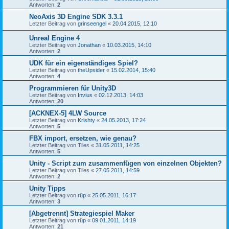
Antworten:
2
NeoAxis 3D Engine SDK 3.3.1
Letzter Beitrag von
grinseengel
«
20.04.2015, 12:10
Unreal Engine 4
Letzter Beitrag von
Jonathan
«
10.03.2015, 14:10
Antworten:
2
UDK für ein eigenständiges Spiel?
Letzter Beitrag von
theUpsider
«
15.02.2014, 15:40
Antworten:
4
Programmieren für Unity3D
Letzter Beitrag von
Invius
«
02.12.2013, 14:03
Antworten:
20
[ACKNEX-5] 4LW Source
Letzter Beitrag von
Krishty
«
24.05.2013, 17:24
Antworten:
5
FBX import, ersetzen, wie genau?
Letzter Beitrag von
Tiles
«
31.05.2011, 14:25
Antworten:
5
Unity - Script zum zusammenfügen von einzelnen Objekten?
Letzter Beitrag von
Tiles
«
27.05.2011, 14:59
Antworten:
2
Unity Tipps
Letzter Beitrag von
rüp
«
25.05.2011, 16:17
Antworten:
3
[Abgetrennt] Strategiespiel Maker
Letzter Beitrag von
rüp
«
09.01.2011, 14:19
Antworten:
21