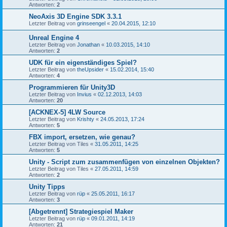
Antworten:
2
NeoAxis 3D Engine SDK 3.3.1
Letzter Beitrag von
grinseengel
«
20.04.2015, 12:10
Unreal Engine 4
Letzter Beitrag von
Jonathan
«
10.03.2015, 14:10
Antworten:
2
UDK für ein eigenständiges Spiel?
Letzter Beitrag von
theUpsider
«
15.02.2014, 15:40
Antworten:
4
Programmieren für Unity3D
Letzter Beitrag von
Invius
«
02.12.2013, 14:03
Antworten:
20
[ACKNEX-5] 4LW Source
Letzter Beitrag von
Krishty
«
24.05.2013, 17:24
Antworten:
5
FBX import, ersetzen, wie genau?
Letzter Beitrag von
Tiles
«
31.05.2011, 14:25
Antworten:
5
Unity - Script zum zusammenfügen von einzelnen Objekten?
Letzter Beitrag von
Tiles
«
27.05.2011, 14:59
Antworten:
2
Unity Tipps
Letzter Beitrag von
rüp
«
25.05.2011, 16:17
Antworten:
3
[Abgetrennt] Strategiespiel Maker
Letzter Beitrag von
rüp
«
09.01.2011, 14:19
Antworten:
21