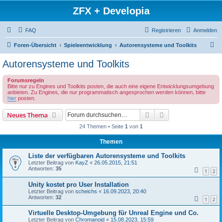
ZFX + Developia
FAQ
Registrieren
Anmelden
S
Foren-Übersicht
Spieleentwicklung
Autorensysteme und Toolkits
u
Autorensysteme und Toolkits
c
Forumsregeln
h
Bitte nur zu Engines und Toolkits posten, die auch eine eigene Entwicklungsumgebung
anbieten. Zu Engines, die nur programmatisch angesprochen werden können, bitte
e
hier
posten.
Suche
Erweiterte Suche
Neues Thema
24 Themen • Seite
1
von
1
Themen
Liste der verfügbaren Autorensysteme und Toolkits
Letzter Beitrag von
KayZ
«
26.05.2015, 21:51
Antworten:
35
1
2
Unity kostet pro User Installation
Letzter Beitrag von
scheichs
«
16.09.2023, 20:40
Antworten:
32
1
2
Virtuelle Desktop-Umgebung für Unreal Engine und Co.
Letzter Beitrag von
Chromanoid
«
15.08.2023, 15:59