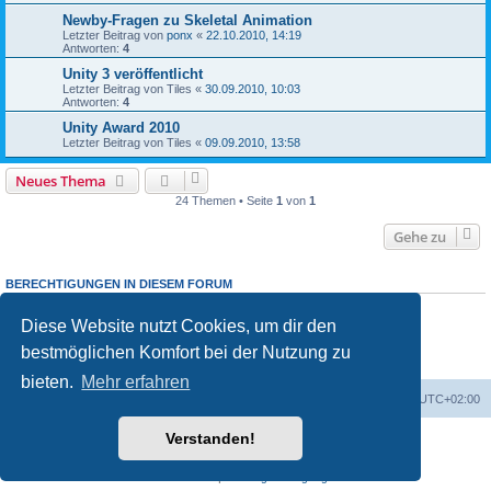
Newby-Fragen zu Skeletal Animation
Letzter Beitrag von
ponx
«
22.10.2010, 14:19
Antworten:
4
Unity 3 veröffentlicht
Letzter Beitrag von
Tiles
«
30.09.2010, 10:03
Antworten:
4
Unity Award 2010
Letzter Beitrag von
Tiles
«
09.09.2010, 13:58
Neues Thema
24 Themen • Seite
1
von
1
Gehe zu
BERECHTIGUNGEN IN DIESEM FORUM
Du darfst
keine
neuen Themen in diesem Forum erstellen.
Du darfst
keine
Antworten zu Themen in diesem Forum erstellen.
Diese Website nutzt Cookies, um dir den
Du darfst deine Beiträge in diesem Forum
nicht
ändern.
bestmöglichen Komfort bei der Nutzung zu
Du darfst deine Beiträge in diesem Forum
nicht
löschen.
Du darfst
keine
Dateianhänge in diesem Forum erstellen.
bieten.
Mehr erfahren
Foren-Übersicht
Alle Cookies löschen
Alle Zeiten sind
UTC+02:00
Verstanden!
Powered by
phpBB
® Forum Software © phpBB Limited
Deutsche Übersetzung durch
phpBB.de
Datenschutz
|
Nutzungsbedingungen