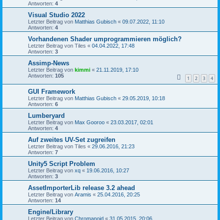
Antworten:
4
Visual Studio 2022
Letzter Beitrag von
Matthias Gubisch
«
09.07.2022, 11:10
Antworten:
4
Vorhandenen Shader umprogrammieren möglich?
Letzter Beitrag von
Tiles
«
04.04.2022, 17:48
Antworten:
3
Assimp-News
Letzter Beitrag von
kimmi
«
21.11.2019, 17:10
Antworten:
105
1
2
3
4
GUI Framework
Letzter Beitrag von
Matthias Gubisch
«
29.05.2019, 10:18
Antworten:
6
Lumberyard
Letzter Beitrag von
Max Gooroo
«
23.03.2017, 02:01
Antworten:
4
Auf zweites UV-Set zugreifen
Letzter Beitrag von
Tiles
«
29.06.2016, 21:23
Antworten:
7
Unity5 Script Problem
Letzter Beitrag von
xq
«
19.06.2016, 10:27
Antworten:
3
AssetImporterLib release 3.2 ahead
Letzter Beitrag von
Aramis
«
25.04.2016, 20:25
Antworten:
14
Engine/Library
Letzter Beitrag von
Chromanoid
«
31.05.2015, 20:06