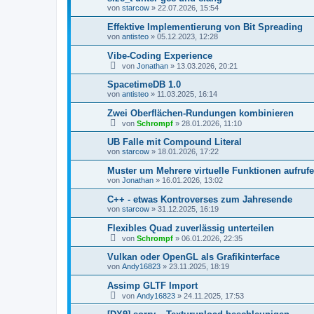
von
starcow
»
22.07.2026, 15:54
Effektive Implementierung von Bit Spreading
von
antisteo
»
05.12.2023, 12:28
Vibe-Coding Experience
von
Jonathan
»
13.03.2026, 20:21
SpacetimeDB 1.0
von
antisteo
»
11.03.2025, 16:14
Zwei Oberflächen-Rundungen kombinieren
von
Schrompf
»
28.01.2026, 11:10
UB Falle mit Compound Literal
von
starcow
»
18.01.2026, 17:22
Muster um Mehrere virtuelle Funktionen aufruf
von
Jonathan
»
16.01.2026, 13:02
C++ - etwas Kontroverses zum Jahresende
von
starcow
»
31.12.2025, 16:19
Flexibles Quad zuverlässig unterteilen
von
Schrompf
»
06.01.2026, 22:35
Vulkan oder OpenGL als Grafikinterface
von
Andy16823
»
23.11.2025, 18:19
Assimp GLTF Import
von
Andy16823
»
24.11.2025, 17:53