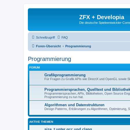
ZFX + Developia
Die deutsche Spieleentwickler-Comm
Schnellzugriff
FAQ
Foren-Übersicht
Programmierung
Programmierung
FORUM
Grafikprogrammierung
Für Fragen zu Grafik APIs wie DirectX und OpenGL sowie 
Programmiersprachen, Quelltext und Bibliothe
Programmiersprachen, APIs, Bibliotheken, Open Source Engin
Programmierung zu tun hat.
Algorithmen und Datenstrukturen
Design Patterns, Erklärungen zu Algorithmen, Optimierung, S
AKTIVE THEMEN
size_t unter gcc und clang