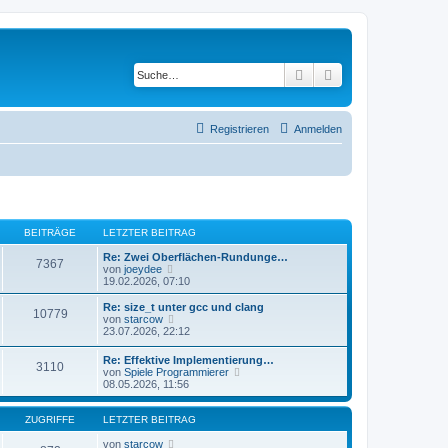
Suche
Erweiterte Suche
Registrieren
Anmelden
BEITRÄGE
LETZTER BEITRAG
Re: Zwei Oberflächen-Rundunge…
7367
N
von
joeydee
e
19.02.2026, 07:10
u
e
Re: size_t unter gcc und clang
10779
s
N
von
starcow
t
e
23.07.2026, 22:12
e
u
r
e
Re: Effektive Implementierung…
B
3110
s
N
von
Spiele Programmierer
e
t
e
08.05.2026, 11:56
i
e
u
t
r
e
r
B
s
ZUGRIFFE
LETZTER BEITRAG
a
e
t
g
i
e
von
starcow