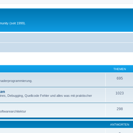
unity (seit 1999).
THEMEN
695
Shaderprogrammierung.
ken
1023
es, Debugging, Quellcode Fehler und alles was mit praktischer
298
oftwarearchitektur
ANTWORTEN