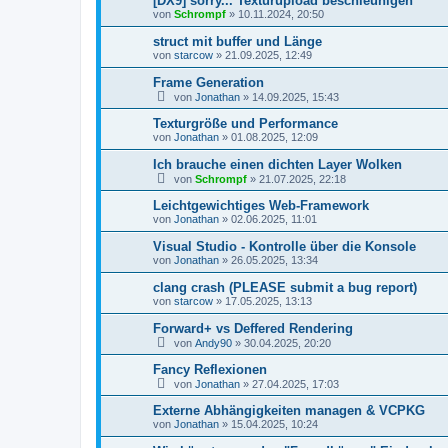
[DX9] sorry... Texturupload beschleunigen
von
Schrompf
»
10.11.2024, 20:50
struct mit buffer und Länge
von
starcow
»
21.09.2025, 12:49
Frame Generation
von
Jonathan
»
14.09.2025, 15:43
Texturgröße und Performance
von
Jonathan
»
01.08.2025, 12:09
Ich brauche einen dichten Layer Wolken
von
Schrompf
»
21.07.2025, 22:18
Leichtgewichtiges Web-Framework
von
Jonathan
»
02.06.2025, 11:01
Visual Studio - Kontrolle über die Konsole
von
Jonathan
»
26.05.2025, 13:34
clang crash (PLEASE submit a bug report)
von
starcow
»
17.05.2025, 13:13
Forward+ vs Deffered Rendering
von
Andy90
»
30.04.2025, 20:20
Fancy Reflexionen
von
Jonathan
»
27.04.2025, 17:03
Externe Abhängigkeiten managen & VCPKG
von
Jonathan
»
15.04.2025, 10:24