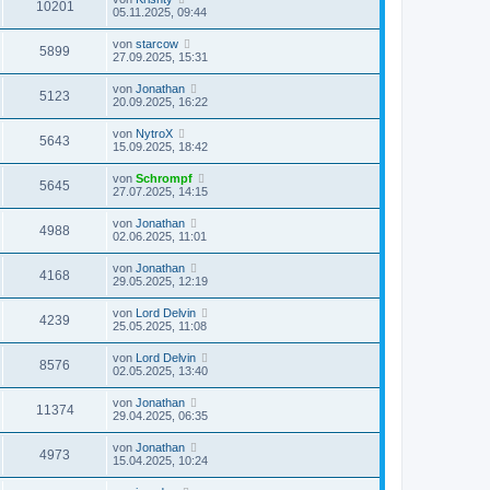
10201
05.11.2025, 09:44
von
starcow
5899
27.09.2025, 15:31
von
Jonathan
5123
20.09.2025, 16:22
von
NytroX
5643
15.09.2025, 18:42
von
Schrompf
5645
27.07.2025, 14:15
von
Jonathan
4988
02.06.2025, 11:01
von
Jonathan
4168
29.05.2025, 12:19
von
Lord Delvin
4239
25.05.2025, 11:08
von
Lord Delvin
8576
02.05.2025, 13:40
von
Jonathan
11374
29.04.2025, 06:35
von
Jonathan
4973
15.04.2025, 10:24