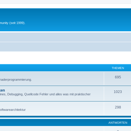
unity (seit 1999).
THEMEN
695
Shaderprogrammierung.
ken
1023
es, Debugging, Quellcode Fehler und alles was mit praktischer
298
oftwarearchitektur
ANTWORTEN