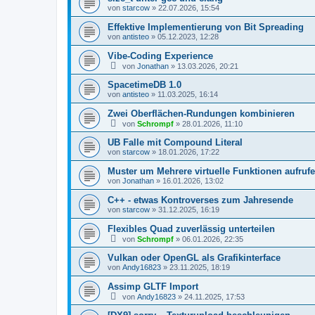
von
starcow
»
22.07.2026, 15:54
Effektive Implementierung von Bit Spreading
von
antisteo
»
05.12.2023, 12:28
Vibe-Coding Experience
von
Jonathan
»
13.03.2026, 20:21
SpacetimeDB 1.0
von
antisteo
»
11.03.2025, 16:14
Zwei Oberflächen-Rundungen kombinieren
von
Schrompf
»
28.01.2026, 11:10
UB Falle mit Compound Literal
von
starcow
»
18.01.2026, 17:22
Muster um Mehrere virtuelle Funktionen aufruf
von
Jonathan
»
16.01.2026, 13:02
C++ - etwas Kontroverses zum Jahresende
von
starcow
»
31.12.2025, 16:19
Flexibles Quad zuverlässig unterteilen
von
Schrompf
»
06.01.2026, 22:35
Vulkan oder OpenGL als Grafikinterface
von
Andy16823
»
23.11.2025, 18:19
Assimp GLTF Import
von
Andy16823
»
24.11.2025, 17:53