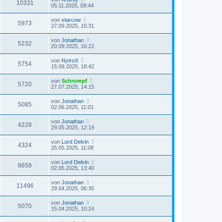
10331
05.11.2025, 09:44
von
starcow
5973
27.09.2025, 15:31
von
Jonathan
5232
20.09.2025, 16:22
von
NytroX
5754
15.09.2025, 18:42
von
Schrompf
5720
27.07.2025, 14:15
von
Jonathan
5085
02.06.2025, 11:01
von
Jonathan
4228
29.05.2025, 12:19
von
Lord Delvin
4324
25.05.2025, 11:08
von
Lord Delvin
8659
02.05.2025, 13:40
von
Jonathan
11496
29.04.2025, 06:35
von
Jonathan
5070
15.04.2025, 10:24