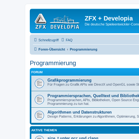
ZFX + Developia
Die deutsche Spieleentwickler-Comm
Schnellzugriff
FAQ
Foren-Übersicht
Programmierung
Programmierung
FORUM
Grafikprogrammierung
Für Fragen zu Grafik APIs wie DirectX und OpenGL sowie 
Programmiersprachen, Quelltext und Bibliothe
Programmiersprachen, APIs, Bibliotheken, Open Source Engin
Programmierung zu tun hat.
Algorithmen und Datenstrukturen
Design Patterns, Erklärungen zu Algorithmen, Optimierung, S
AKTIVE THEMEN
size_t unter gcc und clang