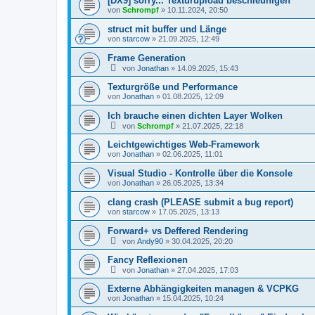
[DX9] sorry... Texturupload beschleunigen
von
Schrompf
»
10.11.2024, 20:50
struct mit buffer und Länge
von
starcow
»
21.09.2025, 12:49
Frame Generation
von
Jonathan
»
14.09.2025, 15:43
Texturgröße und Performance
von
Jonathan
»
01.08.2025, 12:09
Ich brauche einen dichten Layer Wolken
von
Schrompf
»
21.07.2025, 22:18
Leichtgewichtiges Web-Framework
von
Jonathan
»
02.06.2025, 11:01
Visual Studio - Kontrolle über die Konsole
von
Jonathan
»
26.05.2025, 13:34
clang crash (PLEASE submit a bug report)
von
starcow
»
17.05.2025, 13:13
Forward+ vs Deffered Rendering
von
Andy90
»
30.04.2025, 20:20
Fancy Reflexionen
von
Jonathan
»
27.04.2025, 17:03
Externe Abhängigkeiten managen & VCPKG
von
Jonathan
»
15.04.2025, 10:24