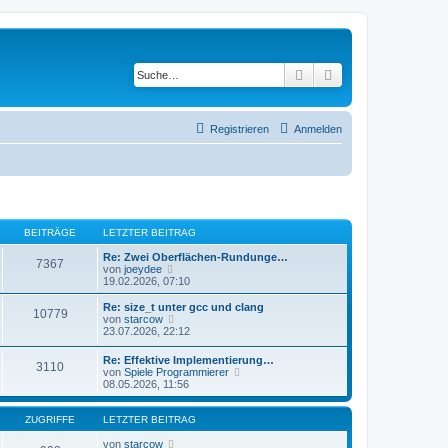
Suche
Erweiterte Suche
Registrieren
Anmelden
BEITRÄGE
LETZTER BEITRAG
Re: Zwei Oberflächen-Rundunge…
7367
N
von
joeydee
e
19.02.2026, 07:10
u
e
Re: size_t unter gcc und clang
10779
s
N
von
starcow
t
e
23.07.2026, 22:12
e
u
r
e
Re: Effektive Implementierung…
B
3110
s
N
von
Spiele Programmierer
e
t
e
08.05.2026, 11:56
i
e
u
t
r
e
r
B
s
ZUGRIFFE
LETZTER BEITRAG
a
e
t
g
i
e
von
starcow