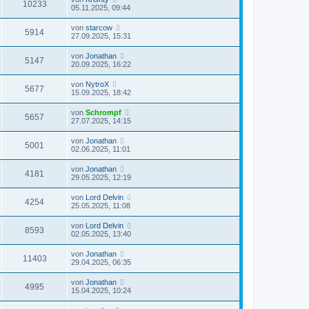
10233
05.11.2025, 09:44
von
starcow
5914
27.09.2025, 15:31
von
Jonathan
5147
20.09.2025, 16:22
von
NytroX
5677
15.09.2025, 18:42
von
Schrompf
5657
27.07.2025, 14:15
von
Jonathan
5001
02.06.2025, 11:01
von
Jonathan
4181
29.05.2025, 12:19
von
Lord Delvin
4254
25.05.2025, 11:08
von
Lord Delvin
8593
02.05.2025, 13:40
von
Jonathan
11403
29.04.2025, 06:35
von
Jonathan
4995
15.04.2025, 10:24