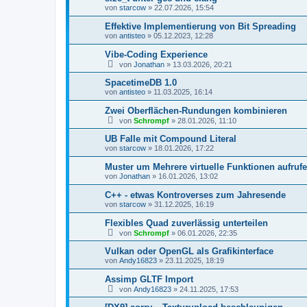
von
starcow
»
22.07.2026, 15:54
Effektive Implementierung von Bit Spreading
von
antisteo
»
05.12.2023, 12:28
Vibe-Coding Experience
von
Jonathan
»
13.03.2026, 20:21
SpacetimeDB 1.0
von
antisteo
»
11.03.2025, 16:14
Zwei Oberflächen-Rundungen kombinieren
von
Schrompf
»
28.01.2026, 11:10
UB Falle mit Compound Literal
von
starcow
»
18.01.2026, 17:22
Muster um Mehrere virtuelle Funktionen aufruf
von
Jonathan
»
16.01.2026, 13:02
C++ - etwas Kontroverses zum Jahresende
von
starcow
»
31.12.2025, 16:19
Flexibles Quad zuverlässig unterteilen
von
Schrompf
»
06.01.2026, 22:35
Vulkan oder OpenGL als Grafikinterface
von
Andy16823
»
23.11.2025, 18:19
Assimp GLTF Import
von
Andy16823
»
24.11.2025, 17:53