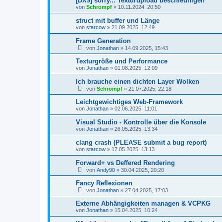
[DX9] sorry... Texturupload beschleunigen
von
Schrompf
»
10.11.2024, 20:50
struct mit buffer und Länge
von
starcow
»
21.09.2025, 12:49
Frame Generation
von
Jonathan
»
14.09.2025, 15:43
Texturgröße und Performance
von
Jonathan
»
01.08.2025, 12:09
Ich brauche einen dichten Layer Wolken
von
Schrompf
»
21.07.2025, 22:18
Leichtgewichtiges Web-Framework
von
Jonathan
»
02.06.2025, 11:01
Visual Studio - Kontrolle über die Konsole
von
Jonathan
»
26.05.2025, 13:34
clang crash (PLEASE submit a bug report)
von
starcow
»
17.05.2025, 13:13
Forward+ vs Deffered Rendering
von
Andy90
»
30.04.2025, 20:20
Fancy Reflexionen
von
Jonathan
»
27.04.2025, 17:03
Externe Abhängigkeiten managen & VCPKG
von
Jonathan
»
15.04.2025, 10:24