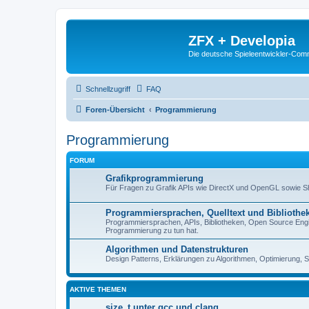
ZFX + Developia
Die deutsche Spieleentwickler-Comm
Schnellzugriff
FAQ
Foren-Übersicht
Programmierung
Programmierung
FORUM
Grafikprogrammierung
Für Fragen zu Grafik APIs wie DirectX und OpenGL sowie 
Programmiersprachen, Quelltext und Bibliothe
Programmiersprachen, APIs, Bibliotheken, Open Source Engin
Programmierung zu tun hat.
Algorithmen und Datenstrukturen
Design Patterns, Erklärungen zu Algorithmen, Optimierung, S
AKTIVE THEMEN
size_t unter gcc und clang