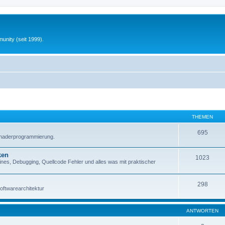
unity (seit 1999).
THEMEN
695
Shaderprogrammierung.
ken
1023
es, Debugging, Quellcode Fehler und alles was mit praktischer
298
oftwarearchitektur
ANTWORTEN