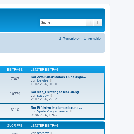
Suche
Erweiterte Suche
Registrieren
Anmelden
BEITRÄGE
LETZTER BEITRAG
Re: Zwei Oberflächen-Rundunge…
7367
N
von
joeydee
e
19.02.2026, 07:10
u
e
Re: size_t unter gcc und clang
10779
s
N
von
starcow
t
e
23.07.2026, 22:12
e
u
r
e
Re: Effektive Implementierung…
B
3110
s
N
von
Spiele Programmierer
e
t
e
08.05.2026, 11:56
i
e
u
t
r
e
r
B
s
ZUGRIFFE
LETZTER BEITRAG
a
e
t
g
i
e
von
starcow