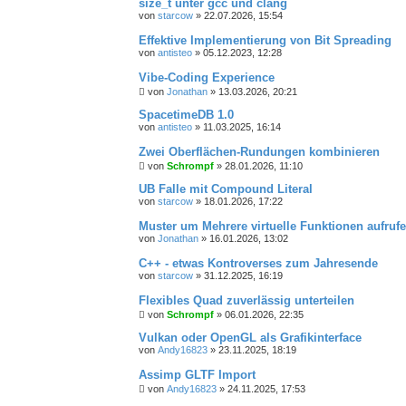
size_t unter gcc und clang
von
starcow
»
22.07.2026, 15:54
Effektive Implementierung von Bit Spreading
von
antisteo
»
05.12.2023, 12:28
Vibe-Coding Experience
von
Jonathan
»
13.03.2026, 20:21
SpacetimeDB 1.0
von
antisteo
»
11.03.2025, 16:14
Zwei Oberflächen-Rundungen kombinieren
von
Schrompf
»
28.01.2026, 11:10
UB Falle mit Compound Literal
von
starcow
»
18.01.2026, 17:22
Muster um Mehrere virtuelle Funktionen aufruf
von
Jonathan
»
16.01.2026, 13:02
C++ - etwas Kontroverses zum Jahresende
von
starcow
»
31.12.2025, 16:19
Flexibles Quad zuverlässig unterteilen
von
Schrompf
»
06.01.2026, 22:35
Vulkan oder OpenGL als Grafikinterface
von
Andy16823
»
23.11.2025, 18:19
Assimp GLTF Import
von
Andy16823
»
24.11.2025, 17:53