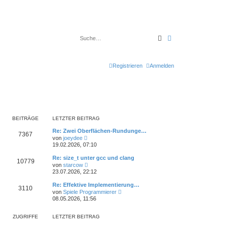
Suche
Erweiterte Suche
Registrieren
Anmelden
BEITRÄGE
LETZTER BEITRAG
Re: Zwei Oberflächen-Rundunge…
7367
N
von
joeydee
e
19.02.2026, 07:10
u
e
Re: size_t unter gcc und clang
10779
s
N
von
starcow
t
e
23.07.2026, 22:12
e
u
r
e
Re: Effektive Implementierung…
B
3110
s
N
e
von
Spiele Programmierer
t
e
i
08.05.2026, 11:56
e
u
t
r
e
r
B
s
a
ZUGRIFFE
LETZTER BEITRAG
e
t
g
i
e