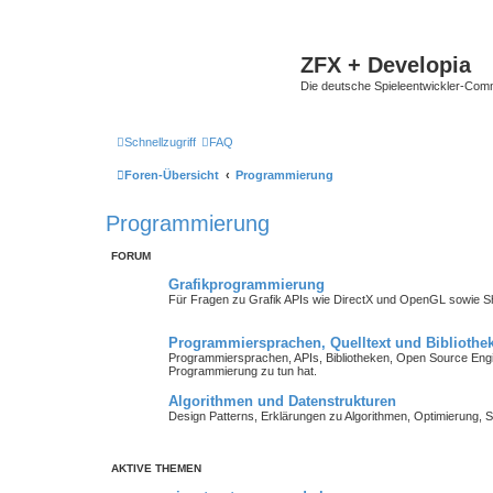
ZFX + Developia
Die deutsche Spieleentwickler-Comm
Schnellzugriff
FAQ
Foren-Übersicht
Programmierung
Programmierung
FORUM
Grafikprogrammierung
Für Fragen zu Grafik APIs wie DirectX und OpenGL sowie 
Programmiersprachen, Quelltext und Bibliothe
Programmiersprachen, APIs, Bibliotheken, Open Source Engin
Programmierung zu tun hat.
Algorithmen und Datenstrukturen
Design Patterns, Erklärungen zu Algorithmen, Optimierung, S
AKTIVE THEMEN