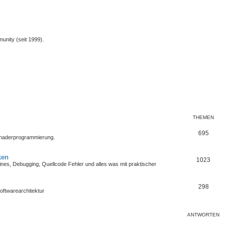
unity (seit 1999).
THEMEN
695
Shaderprogrammierung.
ken
1023
es, Debugging, Quellcode Fehler und alles was mit praktischer
298
oftwarearchitektur
ANTWORTEN