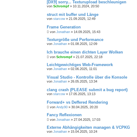
[DX9] sorry... Texturupload beschleunigen
von
Schrompf
»
10.11.2024, 20:50
struct mit buffer und Länge
von
starcow
»
21.09.2025, 12:49
Frame Generation
von
Jonathan
»
14.09.2025, 15:43
Texturgröße und Performance
von
Jonathan
»
01.08.2025, 12:09
Ich brauche einen dichten Layer Wolken
von
Schrompf
»
21.07.2025, 22:18
Leichtgewichtiges Web-Framework
von
Jonathan
»
02.06.2025, 11:01
Visual Studio - Kontrolle über die Konsole
von
Jonathan
»
26.05.2025, 13:34
clang crash (PLEASE submit a bug report)
von
starcow
»
17.05.2025, 13:13
Forward+ vs Deffered Rendering
von
Andy90
»
30.04.2025, 20:20
Fancy Reflexionen
von
Jonathan
»
27.04.2025, 17:03
Externe Abhängigkeiten managen & VCPKG
von
Jonathan
»
15.04.2025, 10:24