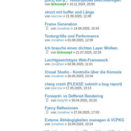
[DX9] sorry... Texturupload beschleunigen
von
Schrompf
»
10.11.2024, 20:50
struct mit buffer und Länge
von
starcow
»
21.09.2025, 12:49
Frame Generation
von
Jonathan
»
14.09.2025, 15:43
Texturgröße und Performance
von
Jonathan
»
01.08.2025, 12:09
Ich brauche einen dichten Layer Wolken
von
Schrompf
»
21.07.2025, 22:18
Leichtgewichtiges Web-Framework
von
Jonathan
»
02.06.2025, 11:01
Visual Studio - Kontrolle über die Konsole
von
Jonathan
»
26.05.2025, 13:34
clang crash (PLEASE submit a bug report)
von
starcow
»
17.05.2025, 13:13
Forward+ vs Deffered Rendering
von
Andy90
»
30.04.2025, 20:20
Fancy Reflexionen
von
Jonathan
»
27.04.2025, 17:03
Externe Abhängigkeiten managen & VCPKG
von
Jonathan
»
15.04.2025, 10:24