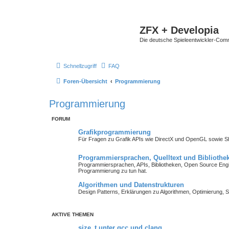
ZFX + Developia
Die deutsche Spieleentwickler-Comm
Schnellzugriff
FAQ
Foren-Übersicht
Programmierung
Programmierung
FORUM
Grafikprogrammierung
Für Fragen zu Grafik APIs wie DirectX und OpenGL sowie 
Programmiersprachen, Quelltext und Bibliothe
Programmiersprachen, APIs, Bibliotheken, Open Source Engin
Programmierung zu tun hat.
Algorithmen und Datenstrukturen
Design Patterns, Erklärungen zu Algorithmen, Optimierung, S
AKTIVE THEMEN
size_t unter gcc und clang