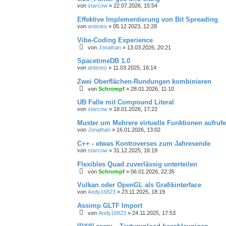
von
starcow
»
22.07.2026, 15:54
Effektive Implementierung von Bit Spreading
von
antisteo
»
05.12.2023, 12:28
Vibe-Coding Experience
von
Jonathan
»
13.03.2026, 20:21
SpacetimeDB 1.0
von
antisteo
»
11.03.2025, 16:14
Zwei Oberflächen-Rundungen kombinieren
von
Schrompf
»
28.01.2026, 11:10
UB Falle mit Compound Literal
von
starcow
»
18.01.2026, 17:22
Muster um Mehrere virtuelle Funktionen aufruf
von
Jonathan
»
16.01.2026, 13:02
C++ - etwas Kontroverses zum Jahresende
von
starcow
»
31.12.2025, 16:19
Flexibles Quad zuverlässig unterteilen
von
Schrompf
»
06.01.2026, 22:35
Vulkan oder OpenGL als Grafikinterface
von
Andy16823
»
23.11.2025, 18:19
Assimp GLTF Import
von
Andy16823
»
24.11.2025, 17:53