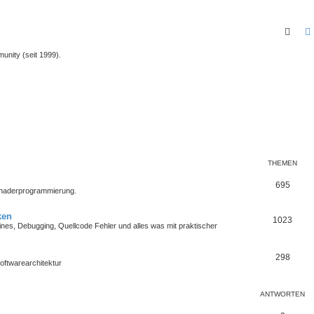
Such
unity (seit 1999).
THEMEN
695
Shaderprogrammierung.
ken
1023
es, Debugging, Quellcode Fehler und alles was mit praktischer
298
oftwarearchitektur
ANTWORTEN