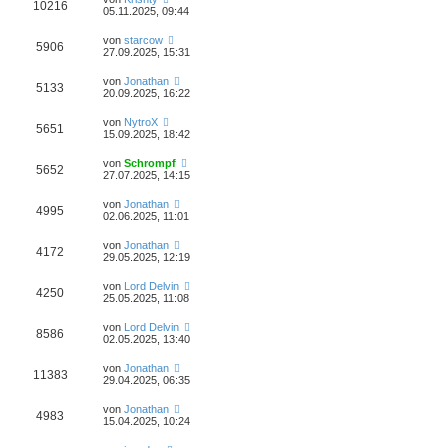
10216
05.11.2025, 09:44
von
starcow
5906
27.09.2025, 15:31
von
Jonathan
5133
20.09.2025, 16:22
von
NytroX
5651
15.09.2025, 18:42
von
Schrompf
5652
27.07.2025, 14:15
von
Jonathan
4995
02.06.2025, 11:01
von
Jonathan
4172
29.05.2025, 12:19
von
Lord Delvin
4250
25.05.2025, 11:08
von
Lord Delvin
8586
02.05.2025, 13:40
von
Jonathan
11383
29.04.2025, 06:35
von
Jonathan
4983
15.04.2025, 10:24