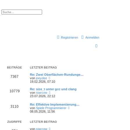
e
Erweiterte Suche
Registrieren
Anmelden
S
u
c
h
BEITRÄGE
LETZTER BEITRAG
e
Re: Zwei Oberflächen-Rundunge…
7367
N
von
joeydee
e
19.02.2026, 07:10
u
e
Re: size_t unter gcc und clang
10779
s
N
von
starcow
t
e
23.07.2026, 22:12
e
u
r
e
Re: Effektive Implementierung…
B
3110
s
N
von
Spiele Programmierer
e
t
e
08.05.2026, 11:56
i
e
u
t
r
e
r
B
s
ZUGRIFFE
LETZTER BEITRAG
a
e
t
g
i
e
von
starcow