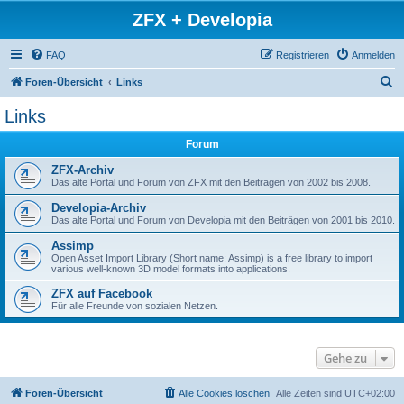
ZFX + Developia
FAQ
Registrieren
Anmelden
S
Foren-Übersicht
Links
u
Links
c
Forum
h
e
ZFX-Archiv
Das alte Portal und Forum von ZFX mit den Beiträgen von 2002 bis 2008.
Developia-Archiv
Das alte Portal und Forum von Developia mit den Beiträgen von 2001 bis 2010.
Assimp
Open Asset Import Library (Short name: Assimp) is a free library to import
various well-known 3D model formats into applications.
ZFX auf Facebook
Für alle Freunde von sozialen Netzen.
Gehe zu
Foren-Übersicht
Alle Cookies löschen
Alle Zeiten sind
UTC+02:00