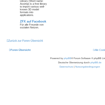
Library (Short name:
Assimp) is a free library
to import various well-
known 3D model
formats into
applications.
ZFX auf Facebook
Für alle Freunde von
sozialen Netzen.
Zurück zur Foren-Übersicht
Foren-Übersicht
Alle Coo
Powered by
phpBB
® Forum Software © phpBB Lim
Deutsche Übersetzung durch
phpBB.de
Datenschutz
|
Nutzungsbedingungen