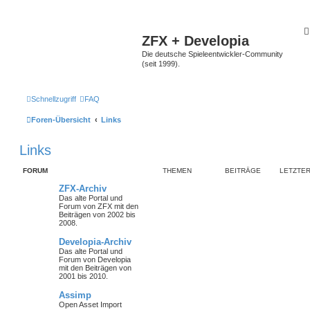
ZFX + Developia
Die deutsche Spieleentwickler-Community
(seit 1999).
Schnellzugriff
FAQ
Foren-Übersicht
Links
Links
FORUM
THEMEN
BEITRÄGE
LETZTER
ZFX-Archiv
Das alte Portal und
Forum von ZFX mit den
Beiträgen von 2002 bis
2008.
Developia-Archiv
Das alte Portal und
Forum von Developia
mit den Beiträgen von
2001 bis 2010.
Assimp
Open Asset Import