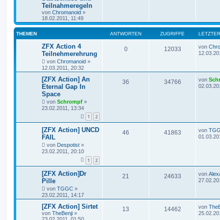
Teilnahmeregeln
von
Chromanoid
»
18.02.2011, 11:49
THEMEN
ANTWORTEN
ZUGRIFFE
LETZTER
ZFX Action 4
von
Chr
0
12033
Teilnehmerehrung
12.03.20
von
Chromanoid
»
12.03.2011, 20:32
[ZFX Action] An
von
Sch
36
34766
Eternal Gap In
02.03.20
Space
von
Schrompf
»
23.02.2011, 13:34
1
2
[ZFX Action] UNCD
von
TG
46
41863
FAIL
01.03.20
von
Despotist
»
23.02.2011, 20:10
1
2
[ZFX Action]Dr
von
Alex
21
24633
Pille
27.02.20
von
TGGC
»
23.02.2011, 14:17
[ZFX Action] Sirtet
von
TheB
13
14462
von
TheBenji
»
25.02.20
23.02.2011, 01:50