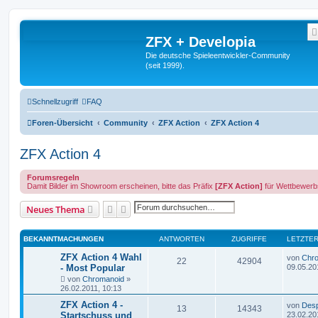
ZFX + Developia
Die deutsche Spieleentwickler-Community
(seit 1999).
Schnellzugriff
FAQ
Foren-Übersicht
Community
ZFX Action
ZFX Action 4
ZFX Action 4
Forumsregeln
Damit Bilder im Showroom erscheinen, bitte das Präfix
[ZFX Action]
für Wettbewerb
Suche
Erweiterte Suche
Neues Thema
BEKANNTMACHUNGEN
ANTWORTEN
ZUGRIFFE
LETZTER
ZFX Action 4 Wahl
von
Chr
22
42904
- Most Popular
09.05.20
von
Chromanoid
»
26.02.2011, 10:13
ZFX Action 4 -
von
Desp
13
14343
Startschuss und
23.02.20