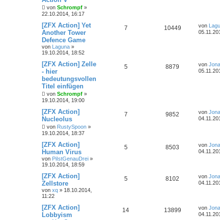
von
Schrompf
»
22.10.2014, 16:17
[ZFX Action] Yet
von
Lag
7
10449
Another Tower
05.11.20
Defence Game
von
Laguna
»
19.10.2014, 18:52
[ZFX Action] Zelle
von
Jona
5
8879
- hier
05.11.20
bedeutungsvollen
Titel einfügen
von
Schrompf
»
19.10.2014, 19:00
[ZFX Action]
von
Jona
7
9852
Nucleolus
04.11.20
von
RustySpoon
»
19.10.2014, 18:37
[ZFX Action]
von
Jona
5
8503
Human Virus
04.11.20
von
PiIstGenauDrei
»
19.10.2014, 18:59
[ZFX Action]
von
Jona
5
8102
Zellstore
04.11.20
von
xq
»
18.10.2014,
11:22
[ZFX Action]
von
Jona
14
13899
Lobbyism
04.11.20