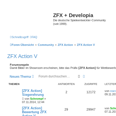
ZFX + Developia
Die deutsche Spieleentwickler-Community
(seit 1999).
Schnellzugriff
FAQ
Foren-Übersicht
Community
ZFX Action
ZFX Action V
ZFX Action V
Forumsregeln
Damit Bilder im Showroom erscheinen, bitte das Präfix
[ZFX Action]
für Wettbewerb
Suche
Erweiterte Suche
Neues Thema
THEMEN
ANTWORTEN
ZUGRIFFE
LETZTER
[ZFX Action]
von
star
2
12172
Siegerehrung
09.11.20
von
Schrompf
»
07.11.2014, 12:44
[ZFX Action]
von
Sch
29
29947
Bewertung ZFX
07.11.20
Action V