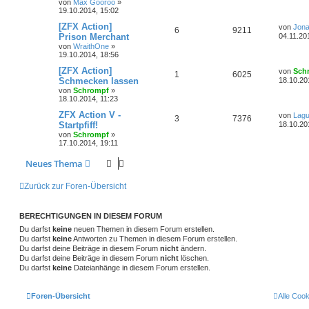
von
Max Gooroo
»
19.10.2014, 15:02
[ZFX Action]
von
Jona
6
9211
Prison Merchant
04.11.20
von
WraithOne
»
19.10.2014, 18:56
[ZFX Action]
von
Sch
1
6025
Schmecken lassen
18.10.20
von
Schrompf
»
18.10.2014, 11:23
ZFX Action V -
von
Lag
3
7376
Startpfiff!
18.10.20
von
Schrompf
»
17.10.2014, 19:11
Neues Thema
Zurück zur Foren-Übersicht
BERECHTIGUNGEN IN DIESEM FORUM
Du darfst
keine
neuen Themen in diesem Forum erstellen.
Du darfst
keine
Antworten zu Themen in diesem Forum erstellen.
Du darfst deine Beiträge in diesem Forum
nicht
ändern.
Du darfst deine Beiträge in diesem Forum
nicht
löschen.
Du darfst
keine
Dateianhänge in diesem Forum erstellen.
Foren-Übersicht
Alle Coo