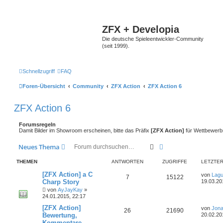
ZFX + Developia
Die deutsche Spieleentwickler-Community
(seit 1999).
Schnellzugriff
FAQ
Foren-Übersicht
Community
ZFX Action
ZFX Action 6
ZFX Action 6
Forumsregeln
Damit Bilder im Showroom erscheinen, bitte das Präfix
[ZFX Action]
für Wettbewerb
Suche
Erweiterte Suche
Neues Thema
THEMEN
ANTWORTEN
ZUGRIFFE
LETZTER
[ZFX Action] a C
von
Lag
7
15122
Charp Story
19.03.20
von
AyJayKay
»
24.01.2015, 22:17
[ZFX Action]
von
Jona
26
21690
Bewertung,
20.02.20
Kommentare,