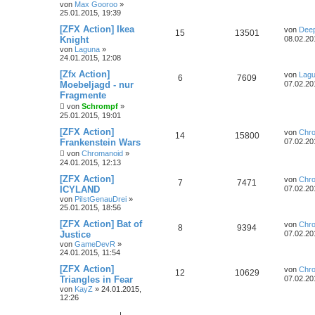
von
Max Gooroo
»
25.01.2015, 19:39
[ZFX Action] Ikea
von
Dee
15
13501
Knight
08.02.20
von
Laguna
»
24.01.2015, 12:08
[Zfx Action]
von
Lag
6
7609
Moebeljagd - nur
07.02.20
Fragmente
von
Schrompf
»
25.01.2015, 19:01
[ZFX Action]
von
Chr
14
15800
Frankenstein Wars
07.02.20
von
Chromanoid
»
24.01.2015, 12:13
[ZFX Action]
von
Chr
7
7471
ICYLAND
07.02.20
von
PiIstGenauDrei
»
25.01.2015, 18:56
[ZFX Action] Bat of
von
Chr
8
9394
Justice
07.02.20
von
GameDevR
»
24.01.2015, 11:54
[ZFX Action]
von
Chr
12
10629
Triangles in Fear
07.02.20
von
KayZ
»
24.01.2015,
12:26