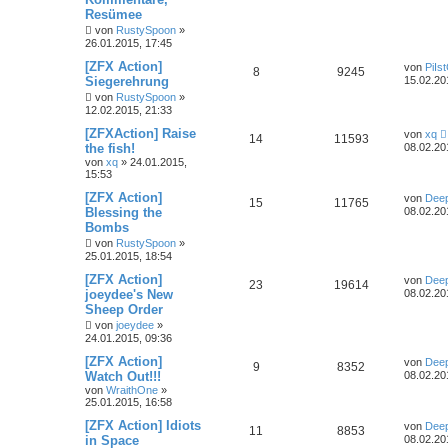
Resümee
von
RustySpoon
»
26.01.2015, 17:45
[ZFX Action]
von
PiIs
8
9245
Siegerehrung
15.02.20
von
RustySpoon
»
12.02.2015, 21:33
[ZFXAction] Raise
von
xq
14
11593
the fish!
08.02.20
von
xq
»
24.01.2015,
15:53
[ZFX Action]
von
Dee
15
11765
Blessing the
08.02.20
Bombs
von
RustySpoon
»
25.01.2015, 18:54
[ZFX Action]
von
Dee
23
19614
joeydee's New
08.02.20
Sheep Order
von
joeydee
»
24.01.2015, 09:36
[ZFX Action]
von
Dee
9
8352
Watch Out!!!
08.02.20
von
WraithOne
»
25.01.2015, 16:58
[ZFX Action] Idiots
von
Dee
11
8853
in Space
08.02.20