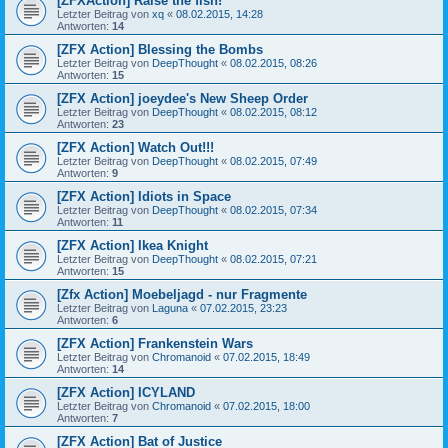
[ZFXAction] Raise the fish!
Letzter Beitrag von
xq
«
08.02.2015, 14:28
Antworten:
14
[ZFX Action] Blessing the Bombs
Letzter Beitrag von
DeepThought
«
08.02.2015, 08:26
Antworten:
15
[ZFX Action] joeydee's New Sheep Order
Letzter Beitrag von
DeepThought
«
08.02.2015, 08:12
Antworten:
23
[ZFX Action] Watch Out!!!
Letzter Beitrag von
DeepThought
«
08.02.2015, 07:49
Antworten:
9
[ZFX Action] Idiots in Space
Letzter Beitrag von
DeepThought
«
08.02.2015, 07:34
Antworten:
11
[ZFX Action] Ikea Knight
Letzter Beitrag von
DeepThought
«
08.02.2015, 07:21
Antworten:
15
[Zfx Action] Moebeljagd - nur Fragmente
Letzter Beitrag von
Laguna
«
07.02.2015, 23:23
Antworten:
6
[ZFX Action] Frankenstein Wars
Letzter Beitrag von
Chromanoid
«
07.02.2015, 18:49
Antworten:
14
[ZFX Action] ICYLAND
Letzter Beitrag von
Chromanoid
«
07.02.2015, 18:00
Antworten:
7
[ZFX Action] Bat of Justice