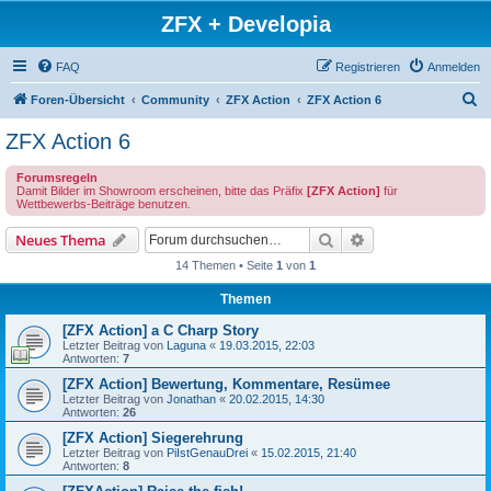
ZFX + Developia
FAQ
Registrieren
Anmelden
S
Foren-Übersicht
Community
ZFX Action
ZFX Action 6
u
ZFX Action 6
c
Forumsregeln
h
Damit Bilder im Showroom erscheinen, bitte das Präfix
[ZFX Action]
für
Wettbewerbs-Beiträge benutzen.
e
Suche
Erweiterte Suche
Neues Thema
14 Themen • Seite
1
von
1
Themen
[ZFX Action] a C Charp Story
Letzter Beitrag von
Laguna
«
19.03.2015, 22:03
Antworten:
7
[ZFX Action] Bewertung, Kommentare, Resümee
Letzter Beitrag von
Jonathan
«
20.02.2015, 14:30
Antworten:
26
[ZFX Action] Siegerehrung
Letzter Beitrag von
PiIstGenauDrei
«
15.02.2015, 21:40
Antworten:
8