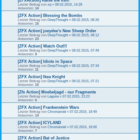
[ZFXAction] Raise the fish!
Letzter Beitrag von
xq
«
08.02.2015, 14:28
Antworten:
14
[ZFX Action] Blessing the Bombs
Letzter Beitrag von
DeepThought
«
08.02.2015, 08:26
Antworten:
15
[ZFX Action] joeydee's New Sheep Order
Letzter Beitrag von
DeepThought
«
08.02.2015, 08:12
Antworten:
23
[ZFX Action] Watch Out!!!
Letzter Beitrag von
DeepThought
«
08.02.2015, 07:49
Antworten:
9
[ZFX Action] Idiots in Space
Letzter Beitrag von
DeepThought
«
08.02.2015, 07:34
Antworten:
11
[ZFX Action] Ikea Knight
Letzter Beitrag von
DeepThought
«
08.02.2015, 07:21
Antworten:
15
[Zfx Action] Moebeljagd - nur Fragmente
Letzter Beitrag von
Laguna
«
07.02.2015, 23:23
Antworten:
6
[ZFX Action] Frankenstein Wars
Letzter Beitrag von
Chromanoid
«
07.02.2015, 18:49
Antworten:
14
[ZFX Action] ICYLAND
Letzter Beitrag von
Chromanoid
«
07.02.2015, 18:00
Antworten:
7
[ZFX Action] Bat of Justice