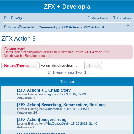
ZFX + Developia
FAQ
Registrieren
Anmelden
S
Foren-Übersicht
Community
ZFX Action
ZFX Action 6
u
ZFX Action 6
c
Forumsregeln
h
Damit Bilder im Showroom erscheinen, bitte das Präfix
[ZFX Action]
für
Wettbewerbs-Beiträge benutzen.
e
Suche
Erweiterte Suche
Neues Thema
14 Themen • Seite
1
von
1
Themen
[ZFX Action] a C Charp Story
Letzter Beitrag von
Laguna
«
19.03.2015, 22:03
Antworten:
7
[ZFX Action] Bewertung, Kommentare, Resümee
Letzter Beitrag von
Jonathan
«
20.02.2015, 14:30
Antworten:
26
[ZFX Action] Siegerehrung
Letzter Beitrag von
PiIstGenauDrei
«
15.02.2015, 21:40
Antworten:
8