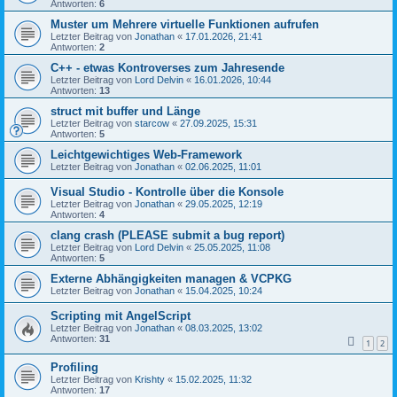
Antworten:
6
Muster um Mehrere virtuelle Funktionen aufrufen
Letzter Beitrag von
Jonathan
«
17.01.2026, 21:41
Antworten:
2
C++ - etwas Kontroverses zum Jahresende
Letzter Beitrag von
Lord Delvin
«
16.01.2026, 10:44
Antworten:
13
struct mit buffer und Länge
Letzter Beitrag von
starcow
«
27.09.2025, 15:31
Antworten:
5
Leichtgewichtiges Web-Framework
Letzter Beitrag von
Jonathan
«
02.06.2025, 11:01
Visual Studio - Kontrolle über die Konsole
Letzter Beitrag von
Jonathan
«
29.05.2025, 12:19
Antworten:
4
clang crash (PLEASE submit a bug report)
Letzter Beitrag von
Lord Delvin
«
25.05.2025, 11:08
Antworten:
5
Externe Abhängigkeiten managen & VCPKG
Letzter Beitrag von
Jonathan
«
15.04.2025, 10:24
Scripting mit AngelScript
Letzter Beitrag von
Jonathan
«
08.03.2025, 13:02
Antworten:
31
1
2
Profiling
Letzter Beitrag von
Krishty
«
15.02.2025, 11:32
Antworten:
17