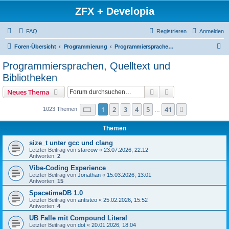
ZFX + Developia
FAQ
Registrieren
Anmelden
S
Foren-Übersicht
Programmierung
Programmiersprachen, Quelltext und Bibliotheken
u
Programmiersprachen, Quelltext und
c
Bibliotheken
h
Suche
Erweiterte Suche
Neues Thema
e
Seite
1
von
41
1
2
3
4
5
41
Nächste
1023 Themen
…
Themen
size_t unter gcc und clang
Letzter Beitrag von
starcow
«
23.07.2026, 22:12
Antworten:
2
Vibe-Coding Experience
Letzter Beitrag von
Jonathan
«
15.03.2026, 13:01
Antworten:
15
SpacetimeDB 1.0
Letzter Beitrag von
antisteo
«
25.02.2026, 15:52
Antworten:
4
UB Falle mit Compound Literal
Letzter Beitrag von
dot
«
20.01.2026, 18:04