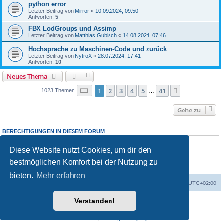
python error
Letzter Beitrag von
Mirror
«
10.09.2024, 09:50
Antworten:
5
FBX LodGroups und Assimp
Letzter Beitrag von
Matthias Gubisch
«
14.08.2024, 07:46
Hochsprache zu Maschinen-Code und zurück
Letzter Beitrag von
NytroX
«
28.07.2024, 17:41
Antworten:
10
Neues Thema
Seite
1
von
41
1
2
3
4
5
41
Nächste
1023 Themen
…
Gehe zu
BERECHTIGUNGEN IN DIESEM FORUM
Du darfst
keine
neuen Themen in diesem Forum erstellen.
Du darfst
keine
Antworten zu Themen in diesem Forum erstellen.
Diese Website nutzt Cookies, um dir den
Du darfst deine Beiträge in diesem Forum
nicht
ändern.
bestmöglichen Komfort bei der Nutzung zu
Du darfst deine Beiträge in diesem Forum
nicht
löschen.
Du darfst
keine
Dateianhänge in diesem Forum erstellen.
bieten.
Mehr erfahren
Foren-Übersicht
Alle Cookies löschen
Alle Zeiten sind
UTC+02:00
Verstanden!
Powered by
phpBB
® Forum Software © phpBB Limited
Deutsche Übersetzung durch
phpBB.de
Datenschutz
|
Nutzungsbedingungen