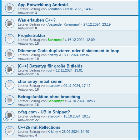
App Entwicklung Android
Letzter Beitrag von
Jonathan
«
09.01.2025, 14:46
Antworten:
3
Was erlauben C++?
Letzter Beitrag von
Alexander Kornrumpf
«
27.12.2024, 23:19
Antworten:
8
Projekstruktur
Letzter Beitrag von
Schrompf
«
16.12.2024, 12:09
Antworten:
15
Dilemma: Code duplizieren oder if statement in loop
Letzter Beitrag von
Krishty
«
18.11.2024, 08:36
Antworten:
19
[C++] Datentyp für große Bitfields
Letzter Beitrag von
dot
«
12.11.2024, 13:01
Antworten:
16
char array initialisieren
Letzter Beitrag von
starcow
«
09.11.2024, 17:42
Antworten:
16
Betragsfunktion ohne branching
Letzter Beitrag von
Schrompf
«
24.10.2024, 10:53
Antworten:
16
c-faq.com - UB in Snippet?
Letzter Beitrag von
starcow
«
15.10.2024, 19:17
Antworten:
22
C++26 mit Reflections
Letzter Beitrag von
Krishty
«
28.09.2024, 14:40
Antworten:
4