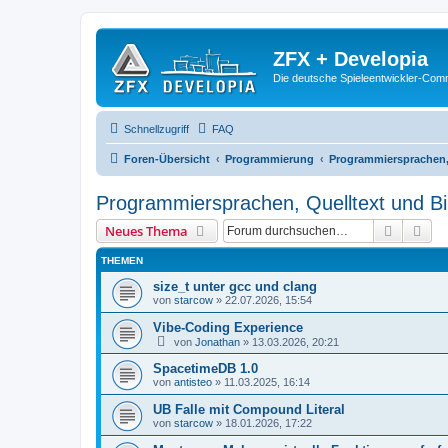
ZFX + Developia
Die deutsche Spieleentwickler-Comm
Schnellzugriff
FAQ
Foren-Übersicht
Programmierung
Programmiersprachen, 
Programmiersprachen, Quelltext und Bi
Suche
Erw
Neues Thema
THEMEN
size_t unter gcc und clang
von
starcow
»
22.07.2026, 15:54
Vibe-Coding Experience
von
Jonathan
»
13.03.2026, 20:21
SpacetimeDB 1.0
von
antisteo
»
11.03.2025, 16:14
UB Falle mit Compound Literal
von
starcow
»
18.01.2026, 17:22