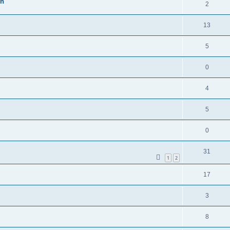
en
2
13
5
0
4
5
0
31
1
2
17
3
8