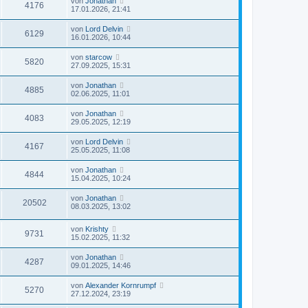
von
Jonathan
4176
17.01.2026, 21:41
von
Lord Delvin
6129
16.01.2026, 10:44
von
starcow
5820
27.09.2025, 15:31
von
Jonathan
4885
02.06.2025, 11:01
von
Jonathan
4083
29.05.2025, 12:19
von
Lord Delvin
4167
25.05.2025, 11:08
von
Jonathan
4844
15.04.2025, 10:24
von
Jonathan
20502
08.03.2025, 13:02
von
Krishty
9731
15.02.2025, 11:32
von
Jonathan
4287
09.01.2025, 14:46
von
Alexander Kornrumpf
5270
27.12.2024, 23:19