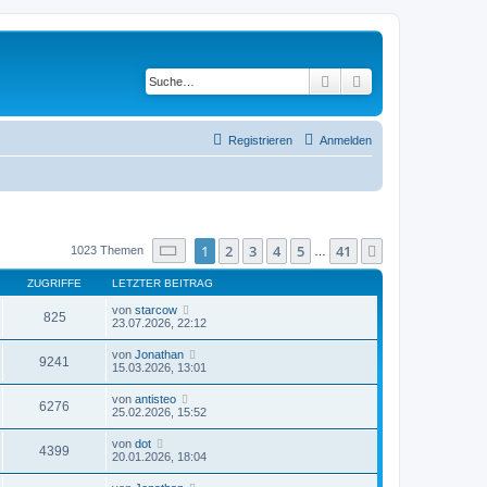
Suche
Erweiterte Suche
Registrieren
Anmelden
Seite
1
von
41
1
2
3
4
5
41
Nächste
1023 Themen
…
ZUGRIFFE
LETZTER BEITRAG
von
starcow
825
23.07.2026, 22:12
von
Jonathan
9241
15.03.2026, 13:01
von
antisteo
6276
25.02.2026, 15:52
von
dot
4399
20.01.2026, 18:04