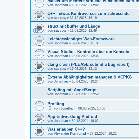
Muster um Mehrere virtuelle Funktionen aufruf
von
Jonathan
»
16.01.2026, 13:02
C++ - etwas Kontroverses zum Jahresende
von
starcow
»
31.12.2025, 16:19
struct mit buffer und Länge
von
starcow
»
21.09.2025, 12:49
Leichtgewichtiges Web-Framework
von
Jonathan
»
02.06.2025, 11:01
Visual Studio - Kontrolle über die Konsole
von
Jonathan
»
26.05.2025, 13:34
clang crash (PLEASE submit a bug report)
von
starcow
»
17.05.2025, 13:13
Externe Abhängigkeiten managen & VCPKG
von
Jonathan
»
15.04.2025, 10:24
Scripting mit AngelScript
von
Jonathan
»
16.03.2019, 22:52
Profiling
von
Jonathan
»
08.02.2025, 16:50
App Entwicklung Android
von
Jonathan
»
30.12.2024, 19:02
Was erlauben C++?
von
Alexander Kornrumpf
»
27.12.2024, 18:22