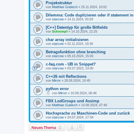
Projekstruktur
von
Matthias Gubisch
»
25.11.2024, 10:02
Dilemma: Code duplizieren oder if statement in
von
starcow
»
14.11.2024, 20:29
[C++] Datentyp für große Bitfields
von
Schrompf
»
14.10.2024, 22:25
char array initialisieren
von
starcow
»
02.11.2024, 19:30
Betragsfunktion ohne branching
von
starcow
»
05.10.2024, 15:00
c-faq.com - UB in Snippet?
von
starcow
»
03.07.2023, 14:00
C++26 mit Reflections
von
Mirror
»
28.09.2024, 10:45
python error
von
Mirror
»
10.09.2024, 06:46
FBX LodGroups und Assimp
von
Matthias Gubisch
»
14.08.2024, 07:46
Hochsprache zu Maschinen-Code und zurück
von
starcow
»
24.07.2024, 17:34
Neues Thema