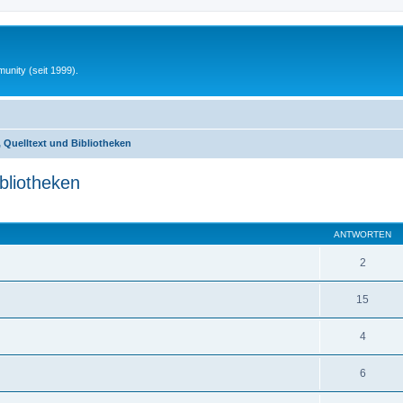
unity (seit 1999).
Quelltext und Bibliotheken
bliotheken
eiterte Suche
ANTWORTEN
2
15
4
6