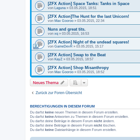
[ZFX Action] Space Tanks: Tanks in Space
von
Laguna
»
03.05.2015, 18:51
[ZFX Action]The Hunt for the last Unicorn!
von
Max Gooroo
»
03.05.2015, 22:34
Nuns and great tits.
von
xq
»
03.05.2015, 16:53
[ZFX Action] Night of the undead squares!
von
GameDevR
»
03.05.2015, 15:17
[ZFX Action] Swap to the Beat
von
KayZ
»
03.05.2015, 18:57
[ZFX Action] Shop Misanthropy
von
Max Gooroo
»
03.05.2015, 18:52
Neues Thema
Zurück zur Foren-Übersicht
BERECHTIGUNGEN IN DIESEM FORUM
Du darfst
keine
neuen Themen in diesem Forum erstellen.
Du darfst
keine
Antworten zu Themen in diesem Forum erstellen.
Du darfst deine Beiträge in diesem Forum
nicht
ändern.
Du darfst deine Beiträge in diesem Forum
nicht
löschen.
Du darfst
keine
Dateianhänge in diesem Forum erstellen.