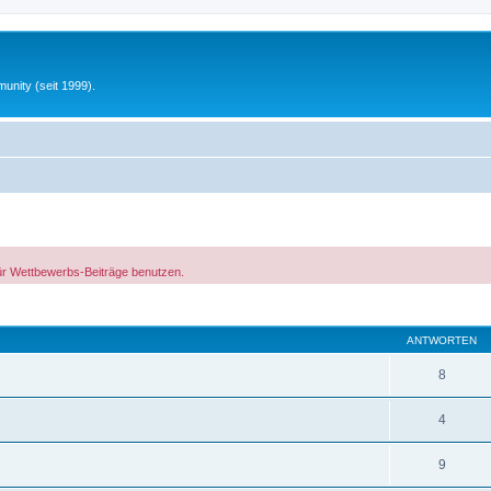
unity (seit 1999).
ür Wettbewerbs-Beiträge benutzen.
eiterte Suche
ANTWORTEN
8
4
9