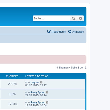
Suche
Erweiterte Suche
Registrieren
Anmelden
9 Themen • Seite
1
von
1
ZUGRIFFE
LETZTER BEITRAG
von
Laguna
20078
03.07.2015, 19:12
von
RustySpoon
9076
22.05.2015, 08:14
von
RustySpoon
12238
17.05.2015, 10:54