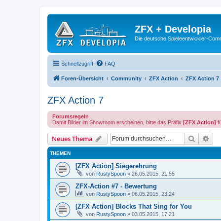
ZFX + Developia
Die deutsche Spieleentwickler-Comm
Schnellzugriff
FAQ
Foren-Übersicht
Community
ZFX Action
ZFX Action 7
ZFX Action 7
Forumsregeln
Damit Bilder im Showroom erscheinen, bitte das Präfix
[ZFX Action]
f
Suche
Erw
Neues Thema
THEMEN
[ZFX Action] Siegerehrung
von
RustySpoon
»
26.05.2015, 21:55
ZFX-Action #7 - Bewertung
von
RustySpoon
»
06.05.2015, 23:24
[ZFX Action] Blocks That Sing for You
von
RustySpoon
»
03.05.2015, 17:21