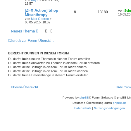
18:57
[ZFX Action] Shop
von
Sch
8
13180
Misanthropy
16.05.20
von
Max Gooroo
»
03.05.2015, 18:52
Neues Thema
Zurück zur Foren-Übersicht
BERECHTIGUNGEN IN DIESEM FORUM
Du darfst
keine
neuen Themen in diesem Forum erstellen.
Du darfst
keine
Antworten zu Themen in diesem Forum erstellen.
Du darfst deine Beiträge in diesem Forum
nicht
ändern.
Du darfst deine Beiträge in diesem Forum
nicht
löschen.
Du darfst
keine
Dateianhänge in diesem Forum erstellen.
Foren-Übersicht
Alle Coo
Powered by
phpBB
® Forum Software © phpBB Lim
Deutsche Übersetzung durch
phpBB.de
Datenschutz
|
Nutzungsbedingungen