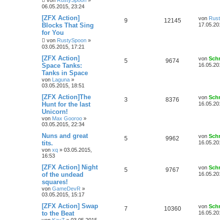
06.05.2015, 23:24
[ZFX Action]
von
Rus
9
12145
Blocks That Sing
17.05.20
for You
von
RustySpoon
»
03.05.2015, 17:21
[ZFX Action]
von
Sch
5
9674
Space Tanks:
16.05.20
Tanks in Space
von
Laguna
»
03.05.2015, 18:51
[ZFX Action]The
von
Sch
3
8376
Hunt for the last
16.05.20
Unicorn!
von
Max Gooroo
»
03.05.2015, 22:34
Nuns and great
von
Sch
5
9962
tits.
16.05.20
von
xq
»
03.05.2015,
16:53
[ZFX Action] Night
von
Sch
5
9767
of the undead
16.05.20
squares!
von
GameDevR
»
03.05.2015, 15:17
[ZFX Action] Swap
von
Sch
7
10360
to the Beat
16.05.20
von
KayZ
»
03.05.2015,