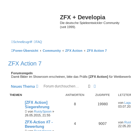
ZFX + Developia
Die deutsche Spieleentwickler-Community
(seit 1999).
Schnellzugriff
FAQ
Foren-Übersicht
Community
ZFX Action
ZFX Action 7
ZFX Action 7
Forumsregeln
Damit Bilder im Showroom erscheinen, bitte das Präfix
[ZFX Action]
für Wettbewerb
Suche
Erweiterte Suche
Neues Thema
THEMEN
ANTWORTEN
ZUGRIFFE
LETZTER
[ZFX Action]
von
Lag
8
19980
Siegerehrung
03.07.20
von
RustySpoon
»
26.05.2015, 21:55
ZFX-Action #7 -
von
Rus
4
9007
Bewertung
22.05.20
von
RustySpoon
»