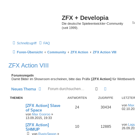
ZFX + Developia
Die deutsche Spieleentwickler-Community
(seit 1999).
Schnellzugriff
FAQ
Foren-Übersicht
Community
ZFX Action
ZFX Action VIII
ZFX Action VIII
Forumsregeln
Damit Bilder im Showroom erscheinen, bitte das Präfix
[ZFX Action]
für Wettbewerb
Suche
Erweiterte Suc
Neues Thema
THEMEN
ANTWORTEN
ZUGRIFFE
LETZTER
[ZFX Action] Slave
von
Max
24
30434
02.10.20
of Space
von
Max Gooroo
»
13.09.2015, 19:33
[ZFX Action]
von
Lag
10
12885
26.09.20
SHMUP
von
RustySpoon
»