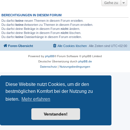
Gehe zu
BERECHTIGUNGEN IN DIESEM FORUM
Du darfst
keine
neuen Themen in diesem Forum erstellen.
Du darfst
keine
Antworten zu Themen in diesem Forum erstellen.
Du darfst deine Beiträge in diesem Forum
nicht
ändern.
Du darfst deine Beiträge in diesem Forum
nicht
löschen.
Du darfst
keine
Dateianhänge in diesem Forum erstellen.
Foren-Übersicht
Alle Cookies löschen
Alle Zeiten sind
UTC+02:00
Powered by
phpBB
® Forum Software © phpBB Limited
Deutsche Übersetzung durch
phpBB.de
Datenschutz
|
Nutzungsbedingungen
Diese Website nutzt Cookies, um dir den
bestmöglichen Komfort bei der Nutzung zu
bieten.
Mehr erfahren
Verstanden!