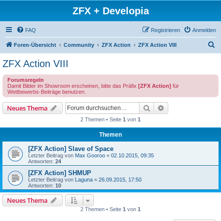
ZFX + Developia
FAQ
Registrieren
Anmelden
S
Foren-Übersicht
Community
ZFX Action
ZFX Action VIII
u
ZFX Action VIII
c
Forumsregeln
h
Damit Bilder im Showroom erscheinen, bitte das Präfix
[ZFX Action]
für
Wettbewerbs-Beiträge benutzen.
e
Suche
Erweiterte Suche
Neues Thema
2 Themen • Seite
1
von
1
Themen
[ZFX Action] Slave of Space
Letzter Beitrag von
Max Gooroo
«
02.10.2015, 09:35
Antworten:
24
[ZFX Action] SHMUP
Letzter Beitrag von
Laguna
«
26.09.2015, 17:50
Antworten:
10
Neues Thema
2 Themen • Seite
1
von
1