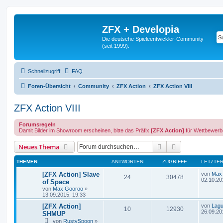
ZFX + Developia
Die deutsche Spieleentwickler-Community
(seit 1999).
Schnellzugriff
FAQ
Foren-Übersicht
Community
ZFX Action
ZFX Action VIII
ZFX Action VIII
Forumsregeln
Damit Bilder im Showroom erscheinen, bitte das Präfix
[ZFX Action]
für Wettbewerb
Suche
Erweiterte Suc
Neues Thema
THEMEN
ANTWORTEN
ZUGRIFFE
LETZTER
[ZFX Action] Slave
von
Max
24
30478
02.10.20
of Space
von
Max Gooroo
»
13.09.2015, 19:33
[ZFX Action]
von
Lag
10
12930
26.09.20
SHMUP
von
RustySpoon
»