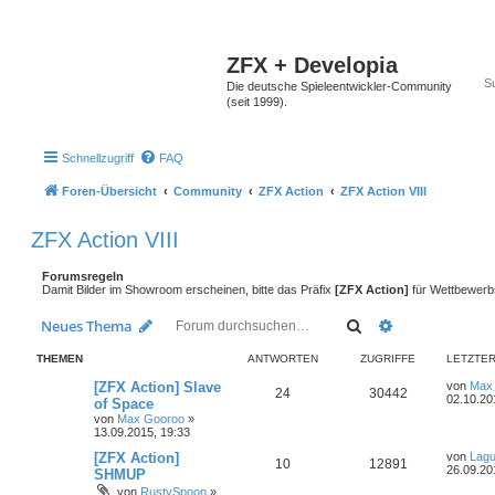
ZFX + Developia
Die deutsche Spieleentwickler-Community
(seit 1999).
Schnellzugriff
FAQ
Foren-Übersicht
Community
ZFX Action
ZFX Action VIII
ZFX Action VIII
Forumsregeln
Damit Bilder im Showroom erscheinen, bitte das Präfix
[ZFX Action]
für Wettbewerb
Suche
Erweiterte Suc
Neues Thema
THEMEN
ANTWORTEN
ZUGRIFFE
LETZTER
[ZFX Action] Slave
von
Max
24
30442
02.10.20
of Space
von
Max Gooroo
»
13.09.2015, 19:33
[ZFX Action]
von
Lag
10
12891
26.09.20
SHMUP
von
RustySpoon
»