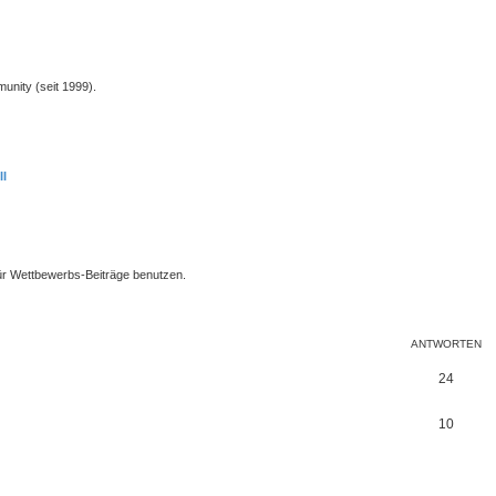
unity (seit 1999).
II
ür Wettbewerbs-Beiträge benutzen.
eiterte Suche
ANTWORTEN
24
10