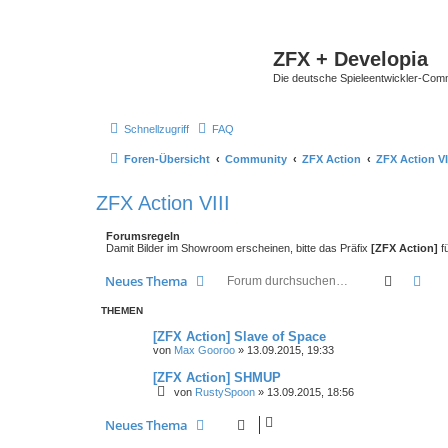
ZFX + Developia
Die deutsche Spieleentwickler-Comm
Schnellzugriff
FAQ
Foren-Übersicht
Community
ZFX Action
ZFX Action VI
ZFX Action VIII
Forumsregeln
Damit Bilder im Showroom erscheinen, bitte das Präfix
[ZFX Action]
f
Suche
Erw
Neues Thema
THEMEN
[ZFX Action] Slave of Space
von
Max Gooroo
»
13.09.2015, 19:33
[ZFX Action] SHMUP
von
RustySpoon
»
13.09.2015, 18:56
Neues Thema