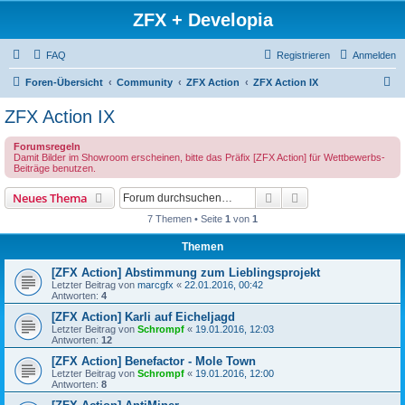
ZFX + Developia
FAQ
Registrieren
Anmelden
S
Foren-Übersicht
Community
ZFX Action
ZFX Action IX
u
ZFX Action IX
c
Forumsregeln
h
Damit Bilder im Showroom erscheinen, bitte das Präfix [ZFX Action] für Wettbewerbs-
Beiträge benutzen.
e
Suche
Erweiterte Suche
Neues Thema
7 Themen • Seite
1
von
1
Themen
[ZFX Action] Abstimmung zum Lieblingsprojekt
Letzter Beitrag von
marcgfx
«
22.01.2016, 00:42
Antworten:
4
[ZFX Action] Karli auf Eicheljagd
Letzter Beitrag von
Schrompf
«
19.01.2016, 12:03
Antworten:
12
[ZFX Action] Benefactor - Mole Town
Letzter Beitrag von
Schrompf
«
19.01.2016, 12:00
Antworten:
8