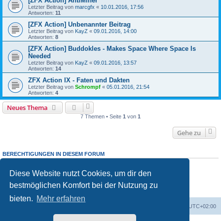
[ZFX Action] AntiMiner
Letzter Beitrag von
marcgfx
«
10.01.2016, 17:56
Antworten:
11
[ZFX Action] Unbenannter Beitrag
Letzter Beitrag von
KayZ
«
09.01.2016, 14:00
Antworten:
8
[ZFX Action] Buddokles - Makes Space Where Space Is
Needed
Letzter Beitrag von
KayZ
«
09.01.2016, 13:57
Antworten:
14
ZFX Action IX - Faten und Dakten
Letzter Beitrag von
Schrompf
«
05.01.2016, 21:54
Antworten:
4
Neues Thema
7 Themen • Seite
1
von
1
Gehe zu
BERECHTIGUNGEN IN DIESEM FORUM
Du darfst
keine
neuen Themen in diesem Forum erstellen.
Du darfst
keine
Antworten zu Themen in diesem Forum erstellen.
Diese Website nutzt Cookies, um dir den
Du darfst deine Beiträge in diesem Forum
nicht
ändern.
bestmöglichen Komfort bei der Nutzung zu
Du darfst deine Beiträge in diesem Forum
nicht
löschen.
Du darfst
keine
Dateianhänge in diesem Forum erstellen.
bieten.
Mehr erfahren
Foren-Übersicht
Alle Cookies löschen
Alle Zeiten sind
UTC+02:00