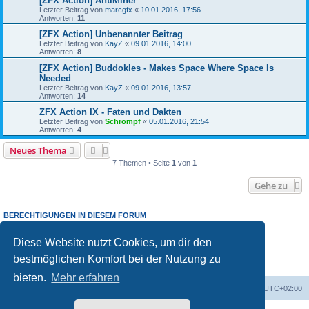
[ZFX Action] AntiMiner
Letzter Beitrag von
marcgfx
«
10.01.2016, 17:56
Antworten:
11
[ZFX Action] Unbenannter Beitrag
Letzter Beitrag von
KayZ
«
09.01.2016, 14:00
Antworten:
8
[ZFX Action] Buddokles - Makes Space Where Space Is
Needed
Letzter Beitrag von
KayZ
«
09.01.2016, 13:57
Antworten:
14
ZFX Action IX - Faten und Dakten
Letzter Beitrag von
Schrompf
«
05.01.2016, 21:54
Antworten:
4
Neues Thema
7 Themen • Seite
1
von
1
Gehe zu
BERECHTIGUNGEN IN DIESEM FORUM
Du darfst
keine
neuen Themen in diesem Forum erstellen.
Du darfst
keine
Antworten zu Themen in diesem Forum erstellen.
Diese Website nutzt Cookies, um dir den
Du darfst deine Beiträge in diesem Forum
nicht
ändern.
bestmöglichen Komfort bei der Nutzung zu
Du darfst deine Beiträge in diesem Forum
nicht
löschen.
Du darfst
keine
Dateianhänge in diesem Forum erstellen.
bieten.
Mehr erfahren
Foren-Übersicht
Alle Cookies löschen
Alle Zeiten sind
UTC+02:00