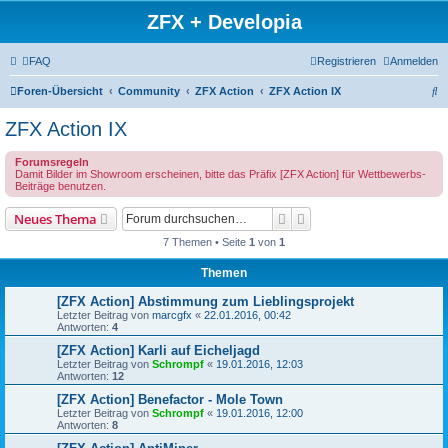
ZFX + Developia
FAQ
Registrieren
Anmelden
S
Foren-Übersicht
Community
ZFX Action
ZFX Action IX
u
ZFX Action IX
c
Forumsregeln
h
Damit Bilder im Showroom erscheinen, bitte das Präfix [ZFX Action] für Wettbewerbs-
Beiträge benutzen.
e
Suche
Erweiterte Suche
Neues Thema
7 Themen • Seite
1
von
1
Themen
[ZFX Action] Abstimmung zum Lieblingsprojekt
Letzter Beitrag von
marcgfx
«
22.01.2016, 00:42
Antworten:
4
[ZFX Action] Karli auf Eicheljagd
Letzter Beitrag von
Schrompf
«
19.01.2016, 12:03
Antworten:
12
[ZFX Action] Benefactor - Mole Town
Letzter Beitrag von
Schrompf
«
19.01.2016, 12:00
Antworten:
8