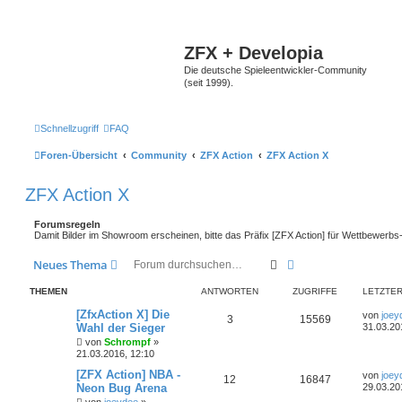
ZFX + Developia
Die deutsche Spieleentwickler-Community
(seit 1999).
Schnellzugriff
FAQ
Foren-Übersicht
Community
ZFX Action
ZFX Action X
ZFX Action X
Forumsregeln
Damit Bilder im Showroom erscheinen, bitte das Präfix [ZFX Action] für Wettbewerbs
Suche
Erweiterte Suche
Neues Thema
THEMEN
ANTWORTEN
ZUGRIFFE
LETZTER
[ZfxAction X] Die
von
joey
3
15569
Wahl der Sieger
31.03.20
von
Schrompf
»
21.03.2016, 12:10
[ZFX Action] NBA -
von
joey
12
16847
Neon Bug Arena
29.03.20
von
joeydee
»