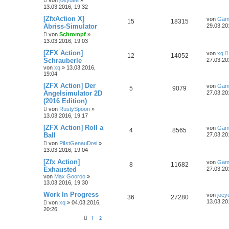
13.03.2016, 19:32
[ZfxAction X]
von
Gam
15
18315
Abriss-Simulator
29.03.20
von
Schrompf
»
13.03.2016, 19:03
[ZFX Action]
von
xq
12
14052
Schrauberle
27.03.20
von
xq
»
13.03.2016,
19:04
[ZFX Action] Der
von
Gam
5
9079
Angelsimulator 2D
27.03.20
(2016 Edition)
von
RustySpoon
»
13.03.2016, 19:17
[ZFX Action] Roll a
von
Gam
4
8565
Ball
27.03.20
von
PiIstGenauDrei
»
13.03.2016, 19:04
[Zfx Action]
von
Gam
8
11682
Exhausted
27.03.20
von
Max Gooroo
»
13.03.2016, 19:30
Work In Progress
von
joey
36
27280
13.03.20
von
xq
»
04.03.2016,
20:26
1
2