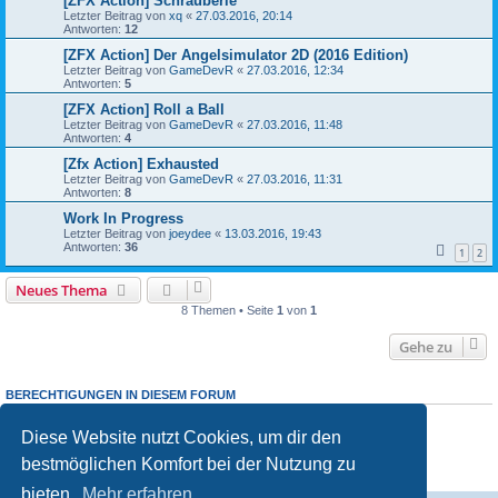
[ZFX Action] Schrauberle
Letzter Beitrag von
xq
«
27.03.2016, 20:14
Antworten:
12
[ZFX Action] Der Angelsimulator 2D (2016 Edition)
Letzter Beitrag von
GameDevR
«
27.03.2016, 12:34
Antworten:
5
[ZFX Action] Roll a Ball
Letzter Beitrag von
GameDevR
«
27.03.2016, 11:48
Antworten:
4
[Zfx Action] Exhausted
Letzter Beitrag von
GameDevR
«
27.03.2016, 11:31
Antworten:
8
Work In Progress
Letzter Beitrag von
joeydee
«
13.03.2016, 19:43
Antworten:
36
1
2
Neues Thema
8 Themen • Seite
1
von
1
Gehe zu
BERECHTIGUNGEN IN DIESEM FORUM
Du darfst
keine
neuen Themen in diesem Forum erstellen.
Du darfst
keine
Antworten zu Themen in diesem Forum erstellen.
Diese Website nutzt Cookies, um dir den
Du darfst deine Beiträge in diesem Forum
nicht
ändern.
bestmöglichen Komfort bei der Nutzung zu
Du darfst deine Beiträge in diesem Forum
nicht
löschen.
Du darfst
keine
Dateianhänge in diesem Forum erstellen.
bieten.
Mehr erfahren