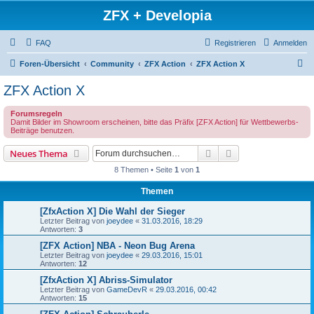
ZFX + Developia
FAQ
Registrieren
Anmelden
S
Foren-Übersicht
Community
ZFX Action
ZFX Action X
u
ZFX Action X
c
Forumsregeln
h
Damit Bilder im Showroom erscheinen, bitte das Präfix [ZFX Action] für Wettbewerbs-
Beiträge benutzen.
e
Suche
Erweiterte Suche
Neues Thema
8 Themen • Seite
1
von
1
Themen
[ZfxAction X] Die Wahl der Sieger
Letzter Beitrag von
joeydee
«
31.03.2016, 18:29
Antworten:
3
[ZFX Action] NBA - Neon Bug Arena
Letzter Beitrag von
joeydee
«
29.03.2016, 15:01
Antworten:
12
[ZfxAction X] Abriss-Simulator
Letzter Beitrag von
GameDevR
«
29.03.2016, 00:42
Antworten:
15