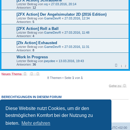
[ZFX Action] Schrauberle
Letzter Beitrag von
xq
«
27.03.2016, 20:14
Antworten:
12
[ZFX Action] Der Angelsimulator 2D (2016 Edition)
Letzter Beitrag von
GameDevR
«
27.03.2016, 12:34
Antworten:
5
[ZFX Action] Roll a Ball
Letzter Beitrag von
GameDevR
«
27.03.2016, 11:48
Antworten:
4
[Zfx Action] Exhausted
Letzter Beitrag von
GameDevR
«
27.03.2016, 11:31
Antworten:
8
Work In Progress
Letzter Beitrag von
joeydee
«
13.03.2016, 19:43
Antworten:
36
1
2
Neues Thema
8 Themen • Seite
1
von
1
Gehe zu
BERECHTIGUNGEN IN DIESEM FORUM
Du darfst
keine
neuen Themen in diesem Forum erstellen.
Du darfst
keine
Antworten zu Themen in diesem Forum erstellen.
Diese Website nutzt Cookies, um dir den
Du darfst deine Beiträge in diesem Forum
nicht
ändern.
bestmöglichen Komfort bei der Nutzung zu
Du darfst deine Beiträge in diesem Forum
nicht
löschen.
Du darfst
keine
Dateianhänge in diesem Forum erstellen.
bieten.
Mehr erfahren
Foren-Übersicht
Alle Cookies löschen
Alle Zeiten sind
UTC+02:00