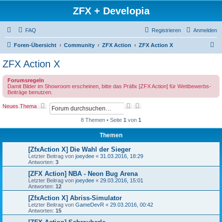
ZFX + Developia
FAQ
Registrieren
Anmelden
S
Foren-Übersicht
Community
ZFX Action
ZFX Action X
u
ZFX Action X
c
Forumsregeln
h
Damit Bilder im Showroom erscheinen, bitte das Präfix [ZFX Action] für Wettbewerbs-
Beiträge benutzen.
e
S
E
Neues Thema
u
r
c
w
8 Themen • Seite
1
von
1
h
e
e
i
Themen
t
e
[ZfxAction X] Die Wahl der Sieger
r
Letzter Beitrag von
joeydee
«
31.03.2016, 18:29
t
Antworten:
3
e
[ZFX Action] NBA - Neon Bug Arena
S
Letzter Beitrag von
joeydee
«
29.03.2016, 15:01
u
Antworten:
12
c
h
[ZfxAction X] Abriss-Simulator
e
Letzter Beitrag von
GameDevR
«
29.03.2016, 00:42
Antworten:
15