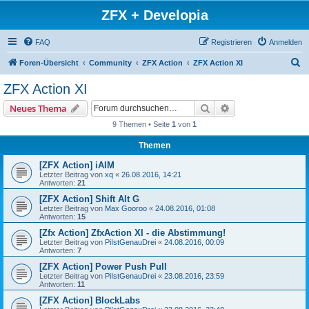
ZFX + Developia
FAQ
Registrieren
Anmelden
S
Foren-Übersicht
Community
ZFX Action
ZFX Action XI
u
ZFX Action XI
c
Suche
Erweiterte Suche
Neues Thema
h
9 Themen • Seite
1
von
1
e
Themen
[ZFX Action] iAIM
Letzter Beitrag von
xq
«
26.08.2016, 14:21
Antworten:
21
[ZFX Action] Shift Alt G
Letzter Beitrag von
Max Gooroo
«
24.08.2016, 01:08
Antworten:
15
[Zfx Action] ZfxAction XI - die Abstimmung!
Letzter Beitrag von
PiIstGenauDrei
«
24.08.2016, 00:09
Antworten:
7
[ZFX Action] Power Push Pull
Letzter Beitrag von
PiIstGenauDrei
«
23.08.2016, 23:59
Antworten:
11
[ZFX Action] BlockLabs