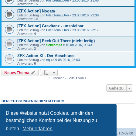
Letzter Beitrag von
PiIstGenauDrei
«
23.08.2016, 23:48
Antworten:
15
[ZFX Action] Nogata
Letzter Beitrag von
PiIstGenauDrei
«
23.08.2016, 23:39
Antworten:
10
[ZFX Action] Gravitanz - unspielbar
Letzter Beitrag von
PiIstGenauDrei
«
23.08.2016, 23:17
Antworten:
4
[ZFX Action] Peek Out There (nicht fertig)
Letzter Beitrag von
Schrompf
«
10.08.2016, 09:43
Antworten:
3
ZFX Action XI - Der Abschluss!
Letzter Beitrag von
xq
«
09.08.2016, 23:03
Antworten:
6
Neues Thema
9 Themen • Seite
1
von
1
Gehe zu
BERECHTIGUNGEN IN DIESEM FORUM
Du darfst
keine
neuen Themen in diesem Forum erstellen.
Du darfst
keine
Antworten zu Themen in diesem Forum erstellen.
Diese Website nutzt Cookies, um dir den
Du darfst deine Beiträge in diesem Forum
nicht
ändern.
bestmöglichen Komfort bei der Nutzung zu
Du darfst deine Beiträge in diesem Forum
nicht
löschen.
Du darfst
keine
Dateianhänge in diesem Forum erstellen.
bieten.
Mehr erfahren
Foren-Übersicht
Alle Cookies löschen
Alle Zeiten sind
UTC+02:00