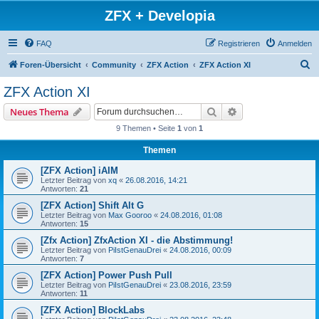
ZFX + Developia
FAQ
Registrieren
Anmelden
S
Foren-Übersicht
Community
ZFX Action
ZFX Action XI
u
ZFX Action XI
c
Suche
Erweiterte Suche
Neues Thema
h
9 Themen • Seite
1
von
1
e
Themen
[ZFX Action] iAIM
Letzter Beitrag von
xq
«
26.08.2016, 14:21
Antworten:
21
[ZFX Action] Shift Alt G
Letzter Beitrag von
Max Gooroo
«
24.08.2016, 01:08
Antworten:
15
[Zfx Action] ZfxAction XI - die Abstimmung!
Letzter Beitrag von
PiIstGenauDrei
«
24.08.2016, 00:09
Antworten:
7
[ZFX Action] Power Push Pull
Letzter Beitrag von
PiIstGenauDrei
«
23.08.2016, 23:59
Antworten:
11
[ZFX Action] BlockLabs