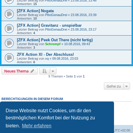
Letzter Beitrag von
PiIstGenauDrei
«
23.08.2016, 23:48
Antworten:
15
[ZFX Action] Nogata
Letzter Beitrag von
PiIstGenauDrei
«
23.08.2016, 23:39
Antworten:
10
[ZFX Action] Gravitanz - unspielbar
Letzter Beitrag von
PiIstGenauDrei
«
23.08.2016, 23:17
Antworten:
4
[ZFX Action] Peek Out There (nicht fertig)
Letzter Beitrag von
Schrompf
«
10.08.2016, 09:43
Antworten:
3
ZFX Action XI - Der Abschluss!
Letzter Beitrag von
xq
«
09.08.2016, 23:03
Antworten:
6
Neues Thema
9 Themen • Seite
1
von
1
Gehe zu
BERECHTIGUNGEN IN DIESEM FORUM
Du darfst
keine
neuen Themen in diesem Forum erstellen.
Du darfst
keine
Antworten zu Themen in diesem Forum erstellen.
Diese Website nutzt Cookies, um dir den
Du darfst deine Beiträge in diesem Forum
nicht
ändern.
bestmöglichen Komfort bei der Nutzung zu
Du darfst deine Beiträge in diesem Forum
nicht
löschen.
Du darfst
keine
Dateianhänge in diesem Forum erstellen.
bieten.
Mehr erfahren
Foren-Übersicht
Alle Cookies löschen
Alle Zeiten sind
UTC+02:00