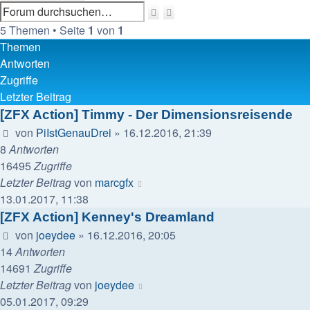
Suche
Erweiterte
Suche
5 Themen • Seite
1
von
1
Themen
Antworten
Zugriffe
Letzter Beitrag
[ZFX Action] Timmy - Der Dimensionsreisende
von
PiIstGenauDrei
»
16.12.2016, 21:39
8
Antworten
16495
Zugriffe
Letzter Beitrag
von
marcgfx
13.01.2017, 11:38
[ZFX Action] Kenney's Dreamland
von
joeydee
»
16.12.2016, 20:05
14
Antworten
14691
Zugriffe
Letzter Beitrag
von
joeydee
05.01.2017, 09:29