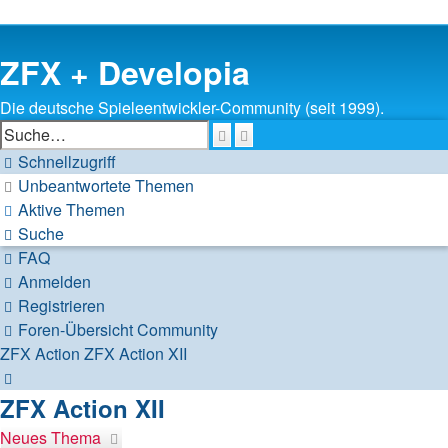
ZFX + Developia
Die deutsche Spieleentwickler-Community (seit 1999).
Suche
Erweiterte
Suche
Schnellzugriff
Unbeantwortete Themen
Aktive Themen
Suche
FAQ
Anmelden
Registrieren
Foren-Übersicht
Community
ZFX Action
ZFX Action XII
Suche
ZFX Action XII
Neues Thema